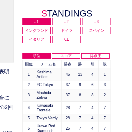
STANDINGS
J1
J2
J3
イングランド
ドイツ
スペイン
イタリア
CL
順位
スコア
得点王
順位
チーム名
勝点
勝
引
敗
表明
Kashima
1
45
13
4
1
Antlers
2
FC Tokyo
37
9
6
3
Machida
3
37
8
8
2
合に
Zelvia
Kawasaki
の2回
4
28
7
4
7
Frontale
5
Tokyo Verdy
28
7
4
7
Urawa Red
6
25
7
4
7
Diamonds