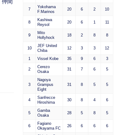
、仲間
Yokohama
7
20
6
2
10
F.Marinos
Kashiwa
8
20
6
1
11
Reysol
Mito
9
18
2
8
8
Hollyhock
JEF United
10
12
3
3
12
Chiba
1
Vissel Kobe
35
9
6
3
Cerezo
2
31
7
6
5
Osaka
Nagoya
3
Grampus
31
8
5
5
Eight
Sanfrecce
4
30
8
4
6
Hiroshima
Gamba
5
28
5
8
5
Osaka
Fagiano
6
26
6
6
6
Okayama FC