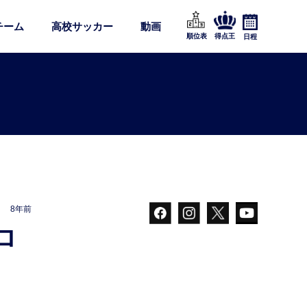
チーム
高校サッカー
動画
順位表
得点王
日程
8年前