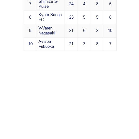
Shimizu S-
7
24
4
8
6
Pulse
Kyoto Sanga
8
23
5
5
8
FC
V-Varen
9
21
6
2
10
Nagasaki
Avispa
10
21
3
8
7
Fukuoka