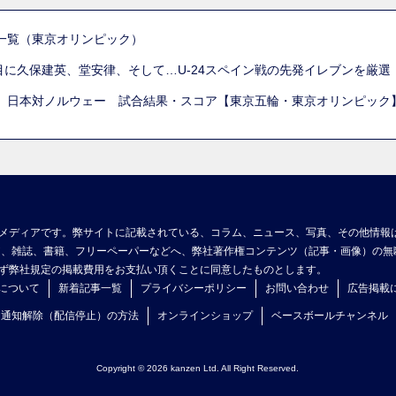
一覧（東京オリンピック）
列目に久保建英、堂安律、そして…U-24スペイン戦の先発イレブンを厳
 日本対ノルウェー 試合結果・スコア【東京五輪・東京オリンピック
メディアです。弊サイトに記載されている、コラム、ニュース、写真、その他情報
ア、雑誌、書籍、フリーペーパーなどへ、弊社著作権コンテンツ（記事・画像）の無
ず弊社規定の掲載費用をお支払い頂くことに同意したものとします。
について
新着記事一覧
プライバシーポリシー
お問い合わせ
広告掲載
ュ通知解除（配信停止）の方法
オンラインショップ
ベースボールチャンネル
Copyright © 2026 kanzen Ltd. All Right Reserved.