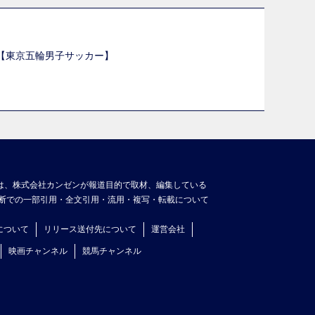
選【東京五輪男子サッカー】
】
は、株式会社カンゼンが報道目的で取材、編集している
断での一部引用・全文引用・流用・複写・転載について
について
リリース送付先について
運営会社
映画チャンネル
競馬チャンネル