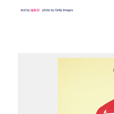
text by
編集部
photo by Getty Images