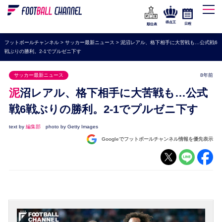
WEリーグ
なでしこジャパン
得点王
日程
順位表
海外サッカー
フットボールチャンネル
>
サッカー最新ニュース
>
泥沼レアル、格下相手に大苦戦も…公式戦6
戦ぶりの勝利。2-1でプルゼニ下す
プレミアリーグ
ラ・リーガ
サッカー最新ニュース
8年前
セリエA
泥沼レアル、格下相手に大苦戦も…公式
ブンデスリーガ
戦6戦ぶりの勝利。2-1でプルゼニ下す
UEFA
text by
編集部
photo by Getty Images
Googleでフットボールチャンネル情報を優先表示
ナショナルチーム
高校サッカー
動画