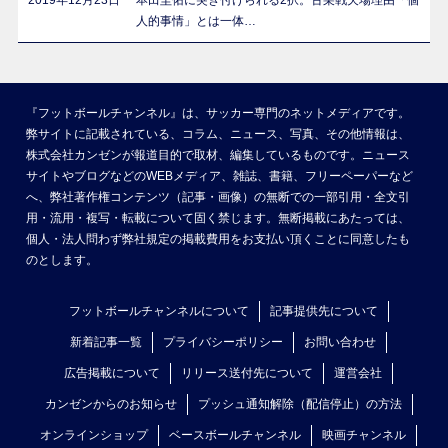
2019年12月23日
本田圭佑に突き付けられる2択。古巣戦欠場理由「個
人的事情」とは一体…
『フットボールチャンネル』は、サッカー専門のネットメディアです。
弊サイトに記載されている、コラム、ニュース、写真、その他情報は、
株式会社カンゼンが報道目的で取材、編集しているものです。ニュース
サイトやブログなどのWEBメディア、雑誌、書籍、フリーペーパーなど
へ、弊社著作権コンテンツ（記事・画像）の無断での一部引用・全文引
用・流用・複写・転載について固く禁じます。無断掲載にあたっては、
個人・法人問わず弊社規定の掲載費用をお支払い頂くことに同意したも
のとします。
フットボールチャンネルについて
記事提供先について
新着記事一覧
プライバシーポリシー
お問い合わせ
広告掲載について
リリース送付先について
運営会社
カンゼンからのお知らせ
プッシュ通知解除（配信停止）の方法
オンラインショップ
ベースボールチャンネル
映画チャンネル