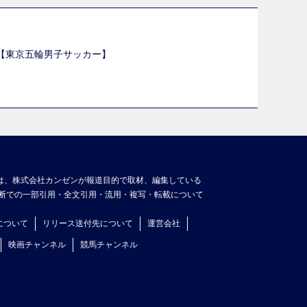
選【東京五輪男子サッカー】
】
は、株式会社カンゼンが報道目的で取材、編集している
断での一部引用・全文引用・流用・複写・転載について
について
リリース送付先について
運営会社
映画チャンネル
競馬チャンネル