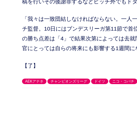
稿を行いその後謝罪するなどピッチ外でもド
「我々は一致団結しなければならない。一人
チ監督。10日にはブンデスリーガ第11節で
の勝ち点差は「4」で結果次第によっては去就
官にとっては自らの将来にも影響する1週間に
【了】
AEKアテネ
チャンピオンズリーグ
ドイツ
ニコ・コバチ