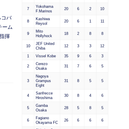
Yokohama
7
20
6
2
10
F.Marinos
るコバ
Kashiwa
8
20
6
1
11
Reysol
チーム
Mito
9
18
2
8
8
指揮
Hollyhock
JEF United
10
12
3
3
12
Chiba
1
Vissel Kobe
35
9
6
3
Cerezo
2
31
7
6
5
Osaka
Nagoya
3
Grampus
31
8
5
5
Eight
Sanfrecce
4
30
8
4
6
Hiroshima
Gamba
5
28
5
8
5
Osaka
Fagiano
6
26
6
6
6
Okayama FC