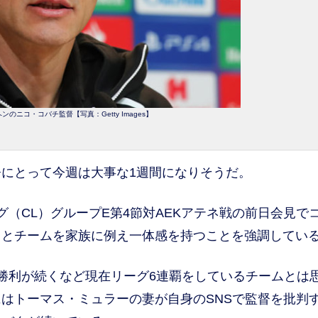
のニコ・コバチ監督【写真：Getty Images】
にとって今週は大事な1週間になりそうだ。
（CL）グループE第4節対AEKアテネ戦の前日会見で
」とチームを家族に例え一体感を持つことを強調してい
勝利が続くなど現在リーグ6連覇をしているチームとは
はトーマス・ミュラーの妻が自身のSNSで監督を批判