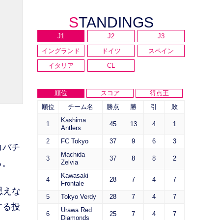
STANDINGS
J1
J2
J3
イングランド
ドイツ
スペイン
イタリア
CL
順位
スコア
得点王
順位
チーム名
勝点
勝
引
敗
Kashima
1
45
13
4
1
Antlers
2
FC Tokyo
37
9
6
3
コバチ
Machida
3
37
8
8
2
る。
Zelvia
Kawasaki
4
28
7
4
7
Frontale
思えな
5
Tokyo Verdy
28
7
4
7
する投
Urawa Red
6
25
7
4
7
Diamonds