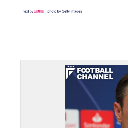
text by
編集部
photo by Getty Images