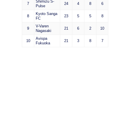
Shimizu S-
7
24
4
8
6
Pulse
Kyoto Sanga
8
23
5
5
8
FC
V-Varen
9
21
6
2
10
Nagasaki
Avispa
10
21
3
8
7
Fukuoka