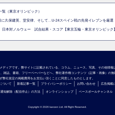
一覧（東京オリンピック）
列目に久保建英、堂安律、そして…U-24スペイン戦の先発イレブンを厳
 日本対ノルウェー 試合結果・スコア【東京五輪・東京オリンピック
メディアです。弊サイトに記載されている、コラム、ニュース、写真、その他情報
ア、雑誌、書籍、フリーペーパーなどへ、弊社著作権コンテンツ（記事・画像）の無
ず弊社規定の掲載費用をお支払い頂くことに同意したものとします。
について
新着記事一覧
プライバシーポリシー
お問い合わせ
広告掲載
ュ通知解除（配信停止）の方法
オンラインショップ
ベースボールチャンネル
Copyright © 2026 kanzen Ltd. All Right Reserved.