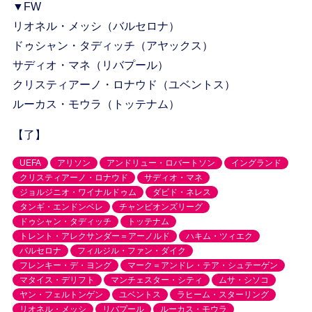
▼FW
リオネル・メッシ（バルセロナ）
ドゥシャン・タディッチ（アヤックス）
サディオ・マネ（リバプール）
クリスティアーノ・ロナウド（ユベントス）
ルーカス・モウラ（トッテナム）
【了】
UEFA
アリソン
アンドリュー・ロバートソン
イングランド
クリスティアーノ・ロナウド
サディオ・マネ
ジョルジニオ・ワイナルドゥム
ダビド・ネレス
タンギ・エンドンベレ
チャンピオンズリーグ
ドゥシャン・タディッチ
トッテナム
トレント・アレクサンダー＝アーノルド
ハキム・ツィエク
バルセロナ
フィルジル・ファン・ダイク
フレンキー・デ・ヨング
マーク＝アンドレ・テア・シュテーゲン
マタイス・デリフト
マンチェスター・シティ
ムサ・シソコ
ヤン・フェルトンゲン
ユベントス
ラヒーム・スターリング
リオネル・メッシ
リバプール
ルーカス・モウラ