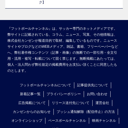
ク】
『フットボールチャンネル』は、サッカー専門のネットメディアです。
弊サイトに記載されている、コラム、ニュース、写真、その他情報は、
株式会社カンゼンが報道目的で取材、編集しているものです。ニュース
サイトやブログなどのWEBメディア、雑誌、書籍、フリーペーパーなど
へ、弊社著作権コンテンツ（記事・画像）の無断での一部引用・全文引
用・流用・複写・転載について固く禁じます。無断掲載にあたっては、
個人・法人問わず弊社規定の掲載費用をお支払い頂くことに同意したも
のとします。
フットボールチャンネルについて
記事提供先について
新着記事一覧
プライバシーポリシー
お問い合わせ
広告掲載について
リリース送付先について
運営会社
カンゼンからのお知らせ
プッシュ通知解除（配信停止）の方法
オンラインショップ
ベースボールチャンネル
映画チャンネル