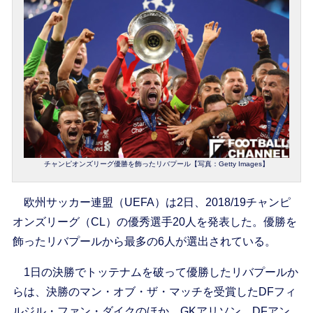
チャンピオンズリーグ優勝を飾ったリバプール【写真：Getty Images】
欧州サッカー連盟（UEFA）は2日、2018/19チャンピ
オンズリーグ（CL）の優秀選手20人を発表した。優勝を
飾ったリバプールから最多の6人が選出されている。
1日の決勝でトッテナムを破って優勝したリバプールか
らは、決勝のマン・オブ・ザ・マッチを受賞したDFフィ
ルジル・ファン・ダイクのほか、GKアリソン、DFアン