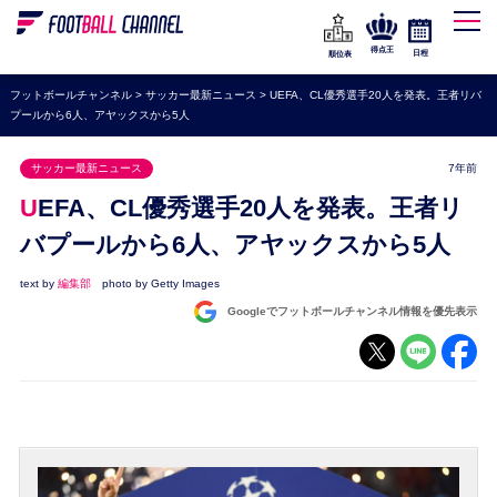
WEリーグ
なでしこジャパン
得点王
日程
順位表
海外サッカー
フットボールチャンネル
>
サッカー最新ニュース
>
UEFA、CL優秀選手20人を発表。王者リバ
プールから6人、アヤックスから5人
プレミアリーグ
ラ・リーガ
サッカー最新ニュース
7年前
セリエA
UEFA、CL優秀選手20人を発表。王者リ
ブンデスリーガ
バプールから6人、アヤックスから5人
UEFA
text by
編集部
photo by Getty Images
Googleでフットボールチャンネル情報を優先表示
ナショナルチーム
高校サッカー
動画