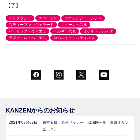
【了】
イングランド
エバートン
スウォンジー・シティ
スティーブン・ジェラード
ニューカッスル
パトリック・ヴィエラ
ベルギー代表
ミケル・アルテタ
ラファエル・ベニテス
ロベルト・マルティネス
KANZENからのお知らせ
2021年08月03日
東京五輪 男子サッカー 出場国一覧（東京オリン
ピック）