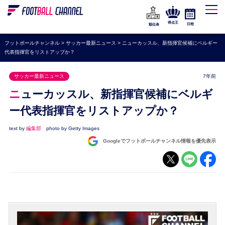
WEリーグ
なでしこジャパン
得点王
日程
順位表
海外サッカー
フットボールチャンネル
>
サッカー最新ニュース
>
ニューカッスル、新指揮官候補にベルギー
代表指揮官をリストアップか？
プレミアリーグ
ラ・リーガ
サッカー最新ニュース
7年前
セリエA
ニューカッスル、新指揮官候補にベルギ
ブンデスリーガ
ー代表指揮官をリストアップか？
UEFA
text by
編集部
photo by Getty Images
Googleでフットボールチャンネル情報を優先表示
ナショナルチーム
高校サッカー
動画