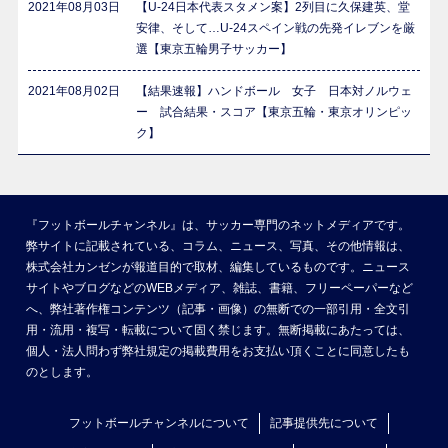
2021年08月03日
【U-24日本代表スタメン案】2列目に久保建英、堂
安律、そして…U-24スペイン戦の先発イレブンを厳
選【東京五輪男子サッカー】
2021年08月02日
【結果速報】ハンドボール 女子 日本対ノルウェ
ー 試合結果・スコア【東京五輪・東京オリンピッ
ク】
『フットボールチャンネル』は、サッカー専門のネットメディアです。
弊サイトに記載されている、コラム、ニュース、写真、その他情報は、
株式会社カンゼンが報道目的で取材、編集しているものです。ニュース
サイトやブログなどのWEBメディア、雑誌、書籍、フリーペーパーなど
へ、弊社著作権コンテンツ（記事・画像）の無断での一部引用・全文引
用・流用・複写・転載について固く禁じます。無断掲載にあたっては、
個人・法人問わず弊社規定の掲載費用をお支払い頂くことに同意したも
のとします。
フットボールチャンネルについて
記事提供先について