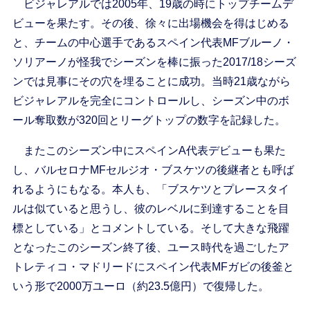
ビジャレアルでは2005年、19歳の時にトップチームデ
ビューを果たす。その後、徐々に出場機会を得はじめる
と、チームの中心選手であるスペイン代表MFブルーノ・
ソリアーノが怪我でシーズンを棒に振った2017/18シーズ
ンでは見事にその穴を埋ることに成功。当時21歳ながら
ビジャレアルを完全にコントロールし、シーズン中のボ
ール奪取数が320回とリーグトップの数字を記録した。
またこのシーズン中にスペインA代表デビューも果た
し、バルセロナMFセルジオ・ブスケツの後継者とも呼ば
れるようにもなる。本人も、「ブスケツとプレースタイ
ルは似ていると思うし、彼のレベルに到達することを目
標としている」とコメントしている。そして大きな飛躍
となったこのシーズン終了後、ユース時代を過ごしたア
トレティコ・マドリードにスペイン代表MFガビの後釜と
いう形で2000万ユーロ（約23.5億円）で復帰した。