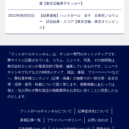
選【東京五輪男子サッカー】
2021年08月02日
【結果速報】ハンドボール 女子 日本対ノルウェ
ー 試合結果・スコア【東京五輪・東京オリンピッ
ク】
『フットボールチャンネル』は、サッカー専門のネットメディアです。
弊サイトに記載されている、コラム、ニュース、写真、その他情報は、
株式会社カンゼンが報道目的で取材、編集しているものです。ニュース
サイトやブログなどのWEBメディア、雑誌、書籍、フリーペーパーなど
へ、弊社著作権コンテンツ（記事・画像）の無断での一部引用・全文引
用・流用・複写・転載について固く禁じます。無断掲載にあたっては、
個人・法人問わず弊社規定の掲載費用をお支払い頂くことに同意したも
のとします。
フットボールチャンネルについて
記事提供先について
新着記事一覧
プライバシーポリシー
お問い合わせ