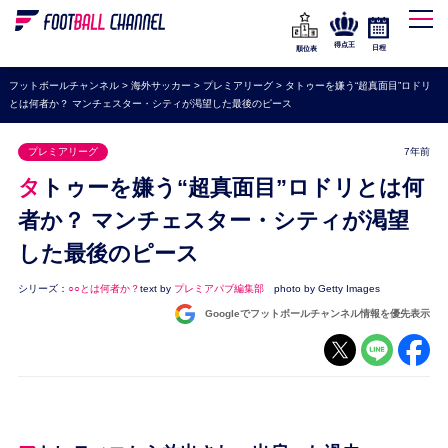
WEリーグ
なでしこジャパン
得点王
日程
順位表
海外サッカー
フットボールチャンネル
>
海外サッカー
>
プレミアリーグ
>
タトゥーを嫌う“超真面目”ロドリ
とは何者か？ マンチェスター・シティが渇望した最後のピース
プレミアリーグ
ラ・リーガ
プレミアリーグ
7年前
セリエA
タトゥーを嫌う“超真面目”ロドリとは何
ブンデスリーガ
者か？ マンチェスター・シティが渇望
した最後のピース
UEFA
ナショナルチーム
シリーズ：
○○とは何者か？
text by
プレミアパブ編集部
photo by Getty Images
Googleでフットボールチャンネル情報を優先表示
高校サッカー
動画