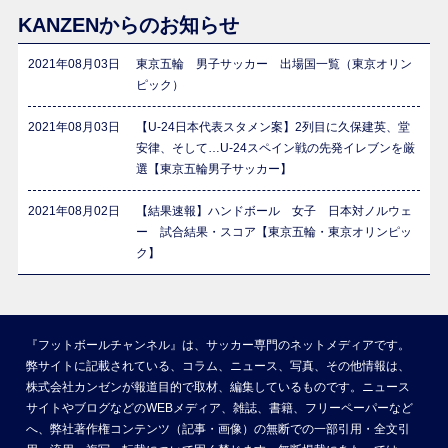
KANZENからのお知らせ
2021年08月03日
東京五輪 男子サッカー 出場国一覧（東京オリン
ピック）
2021年08月03日
【U-24日本代表スタメン案】2列目に久保建英、堂
安律、そして…U-24スペイン戦の先発イレブンを厳
選【東京五輪男子サッカー】
2021年08月02日
【結果速報】ハンドボール 女子 日本対ノルウェ
ー 試合結果・スコア【東京五輪・東京オリンピッ
ク】
『フットボールチャンネル』は、サッカー専門のネットメディアです。
弊サイトに記載されている、コラム、ニュース、写真、その他情報は、
株式会社カンゼンが報道目的で取材、編集しているものです。ニュース
サイトやブログなどのWEBメディア、雑誌、書籍、フリーペーパーなど
へ、弊社著作権コンテンツ（記事・画像）の無断での一部引用・全文引