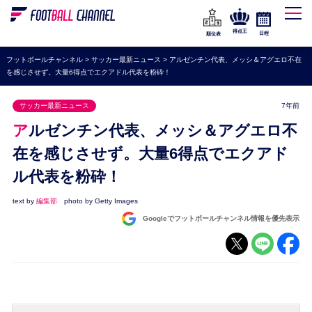
WEリーグ
なでしこジャパン
得点王
日程
順位表
海外サッカー
フットボールチャンネル
>
サッカー最新ニュース
>
アルゼンチン代表、メッシ＆アグエロ不在
を感じさせず。大量6得点でエクアドル代表を粉砕！
プレミアリーグ
ラ・リーガ
サッカー最新ニュース
7年前
セリエA
アルゼンチン代表、メッシ＆アグエロ不
ブンデスリーガ
在を感じさせず。大量6得点でエクアド
ル代表を粉砕！
UEFA
ナショナルチーム
text by
編集部
photo by Getty Images
Googleでフットボールチャンネル情報を優先表示
高校サッカー
動画