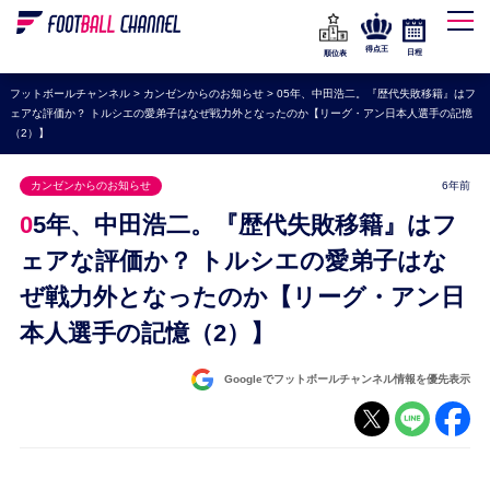
WEリーグ
なでしこジャパン
得点王
日程
順位表
海外サッカー
フットボールチャンネル
>
カンゼンからのお知らせ
>
05年、中田浩二。『歴代失敗移籍』はフ
ェアな評価か？ トルシエの愛弟子はなぜ戦力外となったのか【リーグ・アン日本人選手の記憶
プレミアリーグ
（2）】
ラ・リーガ
カンゼンからのお知らせ
6年前
セリエA
05年、中田浩二。『歴代失敗移籍』はフ
ブンデスリーガ
ェアな評価か？ トルシエの愛弟子はな
UEFA
ぜ戦力外となったのか【リーグ・アン日
ナショナルチーム
本人選手の記憶（2）】
高校サッカー
Googleでフットボールチャンネル情報を優先表示
動画