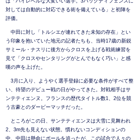
は「ハイレベルな大変いい選手。3バックディフェンスに
対しては自動的に対応できる術を備えている」と初陣を
評価。
中田に対し「トルシエが連れてきた未知の存在」とい
う印象を抱いていた地元の記者たちも、当時17歳の新鋭
サミール・ナスリに後方からクロスを上げる戦術練習を
見て「クロスやセンタリングがとんでもなく巧い」と感
嘆の声を上げた。
3月に入り、ようやく選手登録に必要な条件がすべて整
い、待望のデビュー戦の日がやってきた。対戦相手はサ
ンテティエンヌ。フランスの歴代タイトル数1、2位を競
う古豪とのダービーマッチだった。
ところがこの日、サンテティエンヌは大雪に見舞われ
2、3m先も見えない状態。慣れないコンディションの
中、中田は懸命にボールを追ったが、この試合で人々の