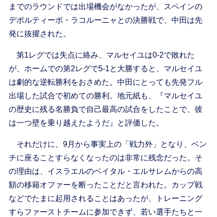
までのラウンドでは出場機会がなかったが、スペインの
デポルティーボ・ラコルーニャとの決勝戦で、中田は先
発に抜擢された。
第1レグでは失点に絡み、マルセイユは0-2で敗れた
が、ホームでの第2レグで5-1と大勝すると、マルセイユ
は劇的な逆転勝利をおさめた。中田にとっても先発フル
出場した試合で初めての勝利。地元紙も、『マルセイユ
の歴史に残る名勝負で自己最高の試合をしたことで、彼
は一つ壁を乗り越えたようだ』と評価した。
それだけに、9月から事実上の「戦力外」となり、ベン
チに座ることすらなくなったのは非常に残念だった。そ
の理由は、イスラエルのベイタル・エルサレムからの高
額の移籍オファーを断ったことだと言われた。カップ戦
などでたまに起用されることはあったが、トレーニング
すらファーストチームに参加できず、若い選手たちと一