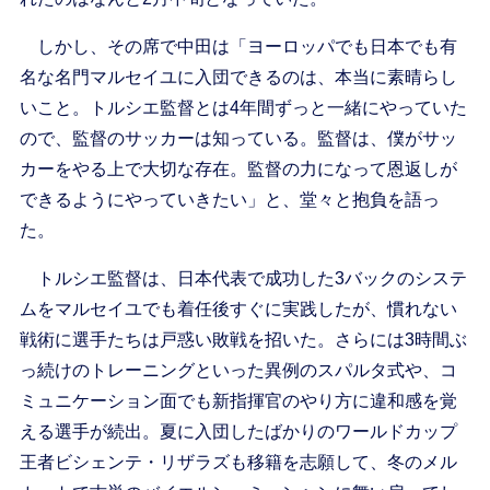
しかし、その席で中田は「ヨーロッパでも日本でも有
名な名門マルセイユに入団できるのは、本当に素晴らし
いこと。トルシエ監督とは4年間ずっと一緒にやっていた
ので、監督のサッカーは知っている。監督は、僕がサッ
カーをやる上で大切な存在。監督の力になって恩返しが
できるようにやっていきたい」と、堂々と抱負を語っ
た。
トルシエ監督は、日本代表で成功した3バックのシステ
ムをマルセイユでも着任後すぐに実践したが、慣れない
戦術に選手たちは戸惑い敗戦を招いた。さらには3時間ぶ
っ続けのトレーニングといった異例のスパルタ式や、コ
ミュニケーション面でも新指揮官のやり方に違和感を覚
える選手が続出。夏に入団したばかりのワールドカップ
王者ビシェンテ・リザラズも移籍を志願して、冬のメル