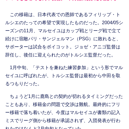
この移籍は、日本代表での恩師であるフィリップ・ト
ルシエのたっての希望で実現したものだった。2004/05シ
ーズンの11月、マルセイユはカップ戦とリーグ戦で立て
続けに宿敵パリ・サンジェルマン（PSG）に敗れると、
サポーターは試合をボイコット。ジョゼ・アニゴ監督は
辞任し、後任に迎えられたのがトルシエ監督だった。
1月中旬、「テストを兼ねた練習参加」という形でマル
セイユに呼ばれたが、トルシエ監督は最初から中田を取
るつもりだった。
ちょうど1月に鹿島との契約が切れるタイミングだった
こともあり、移籍金の問題で交渉は難航。最終的にフリ
ー移籍で落ち着いたが、今度はマルセイユが書類の記入
ミスでリーグ側から移籍が承認されず、入団発表が行わ
れたのはなんと2月中旬となっていた。