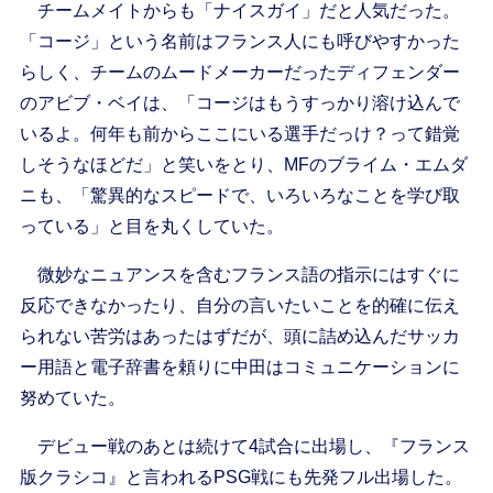
チームメイトからも「ナイスガイ」だと人気だった。
「コージ」という名前はフランス人にも呼びやすかった
らしく、チームのムードメーカーだったディフェンダー
のアビブ・ベイは、「コージはもうすっかり溶け込んで
いるよ。何年も前からここにいる選手だっけ？って錯覚
しそうなほどだ」と笑いをとり、MFのブライム・エムダ
ニも、「驚異的なスピードで、いろいろなことを学び取
っている」と目を丸くしていた。
微妙なニュアンスを含むフランス語の指示にはすぐに
反応できなかったり、自分の言いたいことを的確に伝え
られない苦労はあったはずだが、頭に詰め込んだサッカ
ー用語と電子辞書を頼りに中田はコミュニケーションに
努めていた。
デビュー戦のあとは続けて4試合に出場し、『フランス
版クラシコ』と言われるPSG戦にも先発フル出場した。