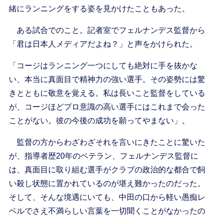
緒にランニングをする姿を見かけたこともあった。
ある試合でのこと。記者室でフェルナンデス監督から
「君は日本人メディアだよね？」と声をかけられた。
「コージはランニング一つにしても絶対に手を抜かな
い、本当に真面目で精神力の強い選手。その姿勢には驚
きとともに敬意を覚える。私は長いこと監督をしている
が、コージほどプロ意識の高い選手にはこれまで会った
ことがない。彼の今後の成功を願ってやまない」。
監督の方からわざわざそれを言いにきたことに驚いた
が、指導者歴20年のベテラン、フェルナンデス監督に
は、真面目に取り組む選手がクラブの政治的な都合で飼
い殺し状態に置かれているのが堪え難かったのだった。
そして、そんな境遇にいても、中田の口から軽い愚痴レ
ベルでさえ不満らしい言葉を一切聞くことがなかったの