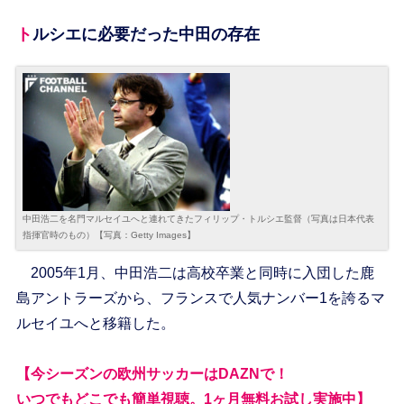
トルシエに必要だった中田の存在
中田浩二を名門マルセイユへと連れてきたフィリップ・トルシエ監督（写真は日本代表
指揮官時のもの）【写真：Getty Images】
2005年1月、中田浩二は高校卒業と同時に入団した鹿
島アントラーズから、フランスで人気ナンバー1を誇るマ
ルセイユへと移籍した。
【今シーズンの欧州サッカーはDAZNで！
いつでもどこでも簡単視聴。1ヶ月無料お試し実施中】