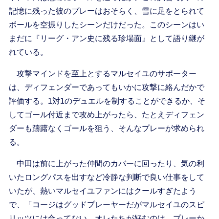
記憶に残った彼のプレーはおそらく、雪に足をとられて
ボールを空振りしたシーンだけだった。このシーンはい
まだに『リーグ・アン史に残る珍場面』として語り継が
れている。
攻撃マインドを至上とするマルセイユのサポーター
は、ディフェンダーであってもいかに攻撃に絡んだかで
評価する。1対1のデュエルを制することができるか、そ
してゴール付近まで攻め上がったら、たとえディフェン
ダーも躊躇なくゴールを狙う、そんなプレーが求められ
る。
中田は前に上がった仲間のカバーに回ったり、気の利
いたロングパスを出すなど冷静な判断で良い仕事をして
いたが、熱いマルセイユファンにはクールすぎたよう
で、「コージはグッドプレーヤーだがマルセイユのスピ
リッツには合ってない。オレたちが好むのは、プレーか