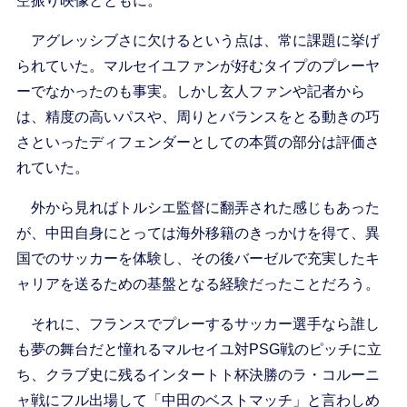
空振り映像とともに。
アグレッシブさに欠けるという点は、常に課題に挙げ
られていた。マルセイユファンが好むタイプのプレーヤ
ーでなかったのも事実。しかし玄人ファンや記者から
は、精度の高いパスや、周りとバランスをとる動きの巧
さといったディフェンダーとしての本質の部分は評価さ
れていた。
外から見ればトルシエ監督に翻弄された感じもあった
が、中田自身にとっては海外移籍のきっかけを得て、異
国でのサッカーを体験し、その後バーゼルで充実したキ
ャリアを送るための基盤となる経験だったことだろう。
それに、フランスでプレーするサッカー選手なら誰し
も夢の舞台だと憧れるマルセイユ対PSG戦のピッチに立
ち、クラブ史に残るインタートト杯決勝のラ・コルーニ
ャ戦にフル出場して「中田のベストマッチ」と言わしめ