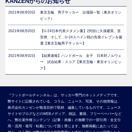
KANZENからのお知らせ
2021年08月03日
東京五輪 男子サッカー 出場国一覧（東京オリン
ピック）
2021年08月03日
【U-24日本代表スタメン案】2列目に久保建英、堂
安律、そして…U-24スペイン戦の先発イレブンを厳
選【東京五輪男子サッカー】
2021年08月02日
【結果速報】ハンドボール 女子 日本対ノルウェ
ー 試合結果・スコア【東京五輪・東京オリンピッ
ク】
『フットボールチャンネル』は、サッカー専門のネットメディアです。
弊サイトに記載されている、コラム、ニュース、写真、その他情報は、
株式会社カンゼンが報道目的で取材、編集しているものです。ニュース
サイトやブログなどのWEBメディア、雑誌、書籍、フリーペーパーなど
へ、弊社著作権コンテンツ（記事・画像）の無断での一部引用・全文引
用・流用・複写・転載について固く禁じます。無断掲載にあたっては、