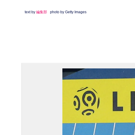
text by
編集部
photo by Getty Images