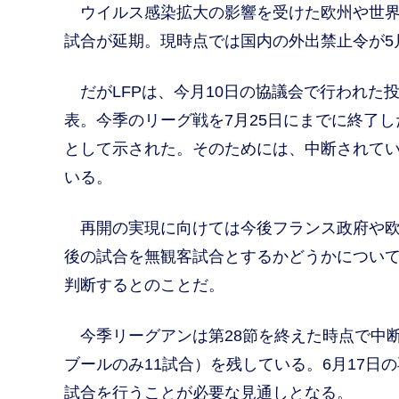
ウイルス感染拡大の影響を受けた欧州や世界
試合が延期。現時点では国内の外出禁止令が5
だがLFPは、今月10日の協議会で行われた
表。今季のリーグ戦を7月25日にまでに終了し
として示された。そのためには、中断されてい
いる。
再開の実現に向けては今後フランス政府や欧州
後の試合を無観客試合とするかどうかについ
判断するとのことだ。
今季リーグアンは第28節を終えた時点で中断
ブールのみ11試合）を残している。6月17日
試合を行うことが必要な見通しとなる。