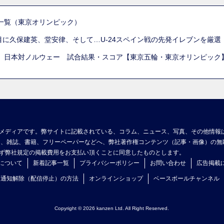
一覧（東京オリンピック）
列目に久保建英、堂安律、そして…U-24スペイン戦の先発イレブンを厳
 日本対ノルウェー 試合結果・スコア【東京五輪・東京オリンピック
メディアです。弊サイトに記載されている、コラム、ニュース、写真、その他情報
ア、雑誌、書籍、フリーペーパーなどへ、弊社著作権コンテンツ（記事・画像）の無
ず弊社規定の掲載費用をお支払い頂くことに同意したものとします。
について
新着記事一覧
プライバシーポリシー
お問い合わせ
広告掲載
ュ通知解除（配信停止）の方法
オンラインショップ
ベースボールチャンネル
Copyright © 2026 kanzen Ltd. All Right Reserved.