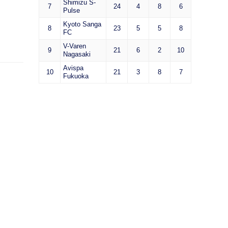
Shimizu S-
7
24
4
8
6
Pulse
Kyoto Sanga
8
23
5
5
8
FC
V-Varen
9
21
6
2
10
Nagasaki
Avispa
10
21
3
8
7
Fukuoka