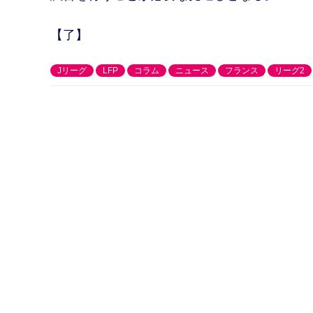
【了】
Jリーグ
LFP
コラム
ニュース
フランス
リーグ2