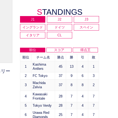
STANDINGS
J1
J2
J3
イングランド
ドイツ
スペイン
イタリア
CL
順位
スコア
得点王
順位
チーム名
勝点
勝
引
敗
Kashima
1
45
13
4
1
Antlers
るリー
2
FC Tokyo
37
9
6
3
Machida
3
37
8
8
2
Zelvia
Kawasaki
4
28
7
4
7
Frontale
5
Tokyo Verdy
28
7
4
7
Urawa Red
6
25
7
4
7
Diamonds