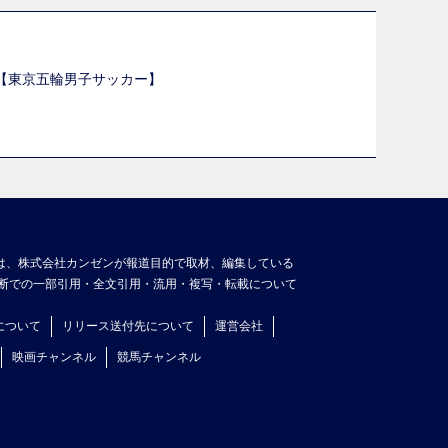
選【東京五輪男子サッカー】
】
は、株式会社カンゼンが報道目的で取材、編集している
断での一部引用・全文引用・流用・複写・転載について
について
リリース送付先について
運営会社
映画チャンネル
競馬チャンネル