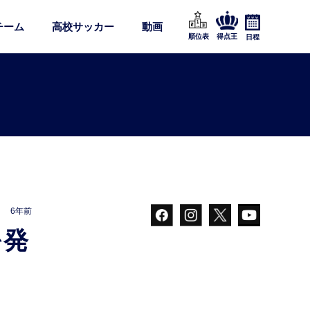
チーム
高校サッカー
動画
順位表
得点王
日程
6年前