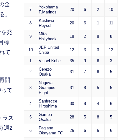
の全
Yokohama
7
20
6
2
10
F.Marinos
る。
Kashiwa
8
20
6
1
11
Reysol
針を発
Mito
9
18
2
8
8
Hollyhock
目標
JEF United
10
12
3
3
12
れて
Chiba
1
Vissel Kobe
35
9
6
3
Cerezo
2
31
7
6
5
Osaka
再開
Nagoya
3
Grampus
31
8
5
5
待って
Eight
Sanfrecce
4
30
8
4
6
Hiroshima
Gamba
トラス
5
28
5
8
5
Osaka
毎週2
Fagiano
6
26
6
6
6
Okayama FC