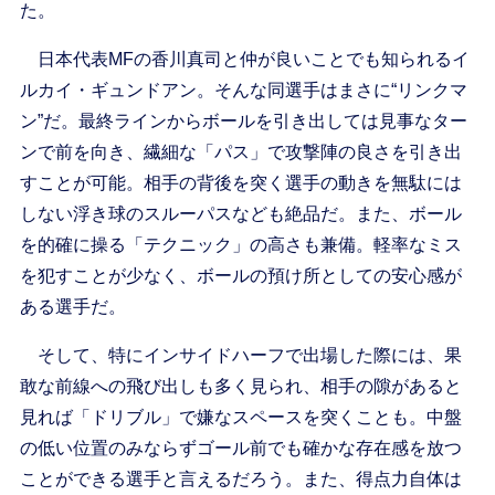
た。
日本代表MFの香川真司と仲が良いことでも知られるイ
ルカイ・ギュンドアン。そんな同選手はまさに“リンクマ
ン”だ。最終ラインからボールを引き出しては見事なター
ンで前を向き、繊細な「パス」で攻撃陣の良さを引き出
すことが可能。相手の背後を突く選手の動きを無駄には
しない浮き球のスルーパスなども絶品だ。また、ボール
を的確に操る「テクニック」の高さも兼備。軽率なミス
を犯すことが少なく、ボールの預け所としての安心感が
ある選手だ。
そして、特にインサイドハーフで出場した際には、果
敢な前線への飛び出しも多く見られ、相手の隙があると
見れば「ドリブル」で嫌なスペースを突くことも。中盤
の低い位置のみならずゴール前でも確かな存在感を放つ
ことができる選手と言えるだろう。また、得点力自体は