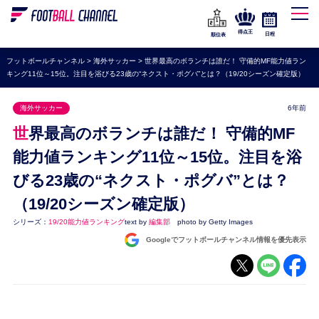
WEリーグ
なでしこジャパン
得点王
日程
順位表
海外サッカー
フットボールチャンネル
>
海外サッカー
>
世界最高のボランチは誰だ！ 守備的MF能力値ラン
キング11位～15位。注目を浴びる23歳の“ネクスト・ポグバ”とは？（19/20シーズン確定版）
プレミアリーグ
ラ・リーガ
海外サッカー
6年前
セリエA
世界最高のボランチは誰だ！ 守備的MF
ブンデスリーガ
能力値ランキング11位～15位。注目を浴
びる23歳の“ネクスト・ポグバ”とは？
UEFA
（19/20シーズン確定版）
ナショナルチーム
シリーズ：
19/20能力値ランキング
text by
編集部
photo by Getty Images
高校サッカー
Googleでフットボールチャンネル情報を優先表示
動画