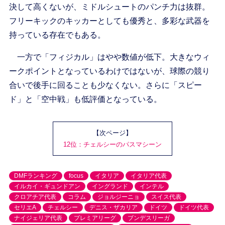
決して高くないが、ミドルシュートのパンチ力は抜群。
フリーキックのキッカーとしても優秀と、多彩な武器を
持っている存在でもある。
一方で「フィジカル」はやや数値が低下。大きなウィ
ークポイントとなっているわけではないが、球際の競り
合いで後手に回ることも少なくない。さらに「スピー
ド」と「空中戦」も低評価となっている。
【次ページ】
12位：チェルシーのパスマシーン
DMFランキング
focus
イタリア
イタリア代表
イルカイ・ギュンドアン
イングランド
インテル
クロアチア代表
コラム
ジョルジーニョ
スイス代表
セリエA
チェルシー
デニス・ザカリア
ドイツ
ドイツ代表
ナイジェリア代表
プレミアリーグ
ブンデスリーガ