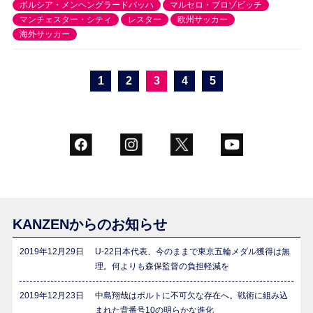
ボルシア・メンヘングラードバッハ
マルセロ・ブロゾビッチ
マンチェスター・シティ
レスター
欧州サッカー
海外サッカー
1
2
3
4
5
KANZENからのお知らせ
2019年12月29日
U-22日本代表、今のままで東京五輪メダル獲得は無
理。何よりも森保監督の負担軽減を
2019年12月23日
中島翔哉はポルトに不可欠な存在へ。戦術に組み込
まれた背番号10の明らかな進化