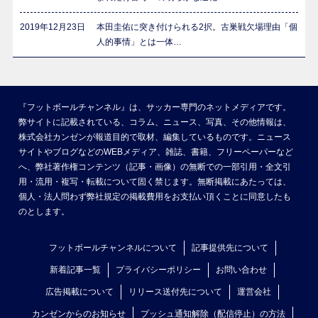
2019年12月23日
本田圭佑に突き付けられる2択。古巣戦欠場理由「個
人的事情」とは一体…
『フットボールチャンネル』は、サッカー専門のネットメディアです。
弊サイトに記載されている、コラム、ニュース、写真、その他情報は、
株式会社カンゼンが報道目的で取材、編集しているものです。ニュース
サイトやブログなどのWEBメディア、雑誌、書籍、フリーペーパーなど
へ、弊社著作権コンテンツ（記事・画像）の無断での一部引用・全文引
用・流用・複写・転載について固く禁じます。無断掲載にあたっては、
個人・法人問わず弊社規定の掲載費用をお支払い頂くことに同意したも
のとします。
フットボールチャンネルについて
記事提供先について
新着記事一覧
プライバシーポリシー
お問い合わせ
広告掲載について
リリース送付先について
運営会社
カンゼンからのお知らせ
プッシュ通知解除（配信停止）の方法