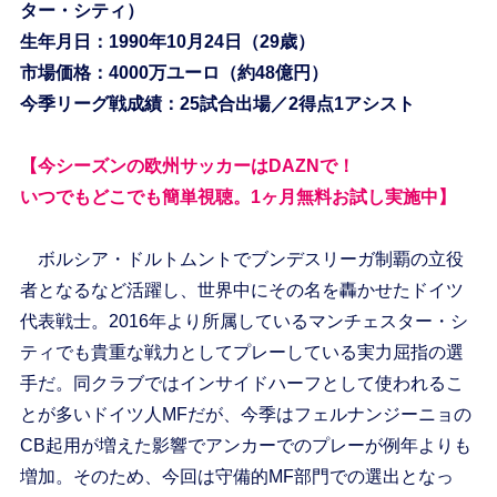
ター・シティ）
生年月日：1990年10月24日（29歳）
市場価格：4000万ユーロ（約48億円）
今季リーグ戦成績：25試合出場／2得点1アシスト
【今シーズンの欧州サッカーはDAZNで！
いつでもどこでも簡単視聴。1ヶ月無料お試し実施中】
ボルシア・ドルトムントでブンデスリーガ制覇の立役
者となるなど活躍し、世界中にその名を轟かせたドイツ
代表戦士。2016年より所属しているマンチェスター・シ
ティでも貴重な戦力としてプレーしている実力屈指の選
手だ。同クラブではインサイドハーフとして使われるこ
とが多いドイツ人MFだが、今季はフェルナンジーニョの
CB起用が増えた影響でアンカーでのプレーが例年よりも
増加。そのため、今回は守備的MF部門での選出となっ