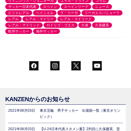
ヴィニシウス・ジュニオール
エデル・ミリトン
コラム
サッカー日本代表
スペイン
スペインリーグ
ニュース
ビジャレアル
ヘイニエル
ラ・リーガ
リーガエスパニョーラ
レアル
レアル・マドリー
レアル・マドリード
レアル・マドリッド
ロドリゴ・ゴエス
久保
久保建英
欧州サッカー
海外サッカー
KANZENからのお知らせ
2021年08月03日
東京五輪 男子サッカー 出場国一覧（東京オリン
ピック）
2021年08月03日
【U-24日本代表スタメン案】2列目に久保建英、堂