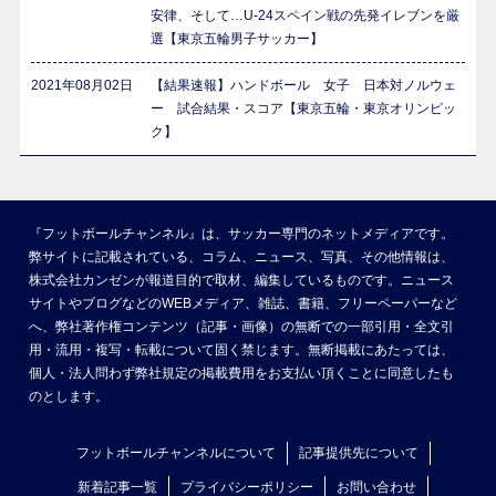
安律、そして…U-24スペイン戦の先発イレブンを厳
選【東京五輪男子サッカー】
2021年08月02日
【結果速報】ハンドボール 女子 日本対ノルウェ
ー 試合結果・スコア【東京五輪・東京オリンピッ
ク】
『フットボールチャンネル』は、サッカー専門のネットメディアです。
弊サイトに記載されている、コラム、ニュース、写真、その他情報は、
株式会社カンゼンが報道目的で取材、編集しているものです。ニュース
サイトやブログなどのWEBメディア、雑誌、書籍、フリーペーパーなど
へ、弊社著作権コンテンツ（記事・画像）の無断での一部引用・全文引
用・流用・複写・転載について固く禁じます。無断掲載にあたっては、
個人・法人問わず弊社規定の掲載費用をお支払い頂くことに同意したも
のとします。
フットボールチャンネルについて
記事提供先について
新着記事一覧
プライバシーポリシー
お問い合わせ