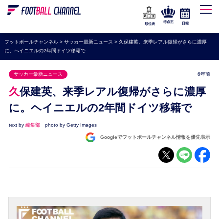
WEリーグ
なでしこジャパン
得点王
日程
順位表
海外サッカー
フットボールチャンネル
>
サッカー最新ニュース
>
久保建英、来季レアル復帰がさらに濃厚
に。ヘイニエルの2年間ドイツ移籍で
プレミアリーグ
ラ・リーガ
サッカー最新ニュース
6年前
セリエA
久保建英、来季レアル復帰がさらに濃厚
ブンデスリーガ
に。ヘイニエルの2年間ドイツ移籍で
UEFA
text by
編集部
photo by Getty Images
Googleでフットボールチャンネル情報を優先表示
ナショナルチーム
高校サッカー
動画