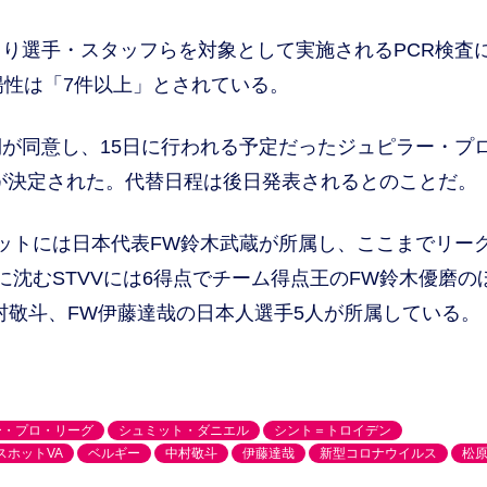
り選手・スタッフらを対象として実施されるPCR検査
陽性は「7件以上」とされている。
が同意し、15日に行われる予定だったジュピラー・プ
期が決定された。代替日程は後日発表されるとのことだ。
トには日本代表FW鈴木武蔵が所属し、ここまでリーグ
沈むSTVVには6得点でチーム得点王のFW鈴木優磨の
村敬斗、FW伊藤達哉の日本人選手5人が所属している。
ー・プロ・リーグ
シュミット・ダニエル
シント＝トロイデン
スホットVA
ベルギー
中村敬斗
伊藤達哉
新型コロナウイルス
松