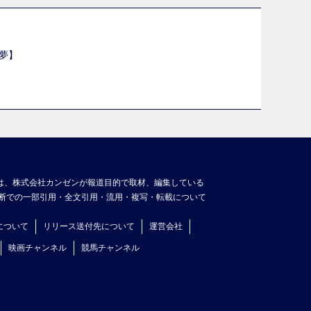
夢】
は、株式会社カンゼンが報道目的で取材、編集している
断での一部引用・全文引用・流用・複写・転載について
について
リリース送付先について
運営会社
映画チャンネル
競馬チャンネル