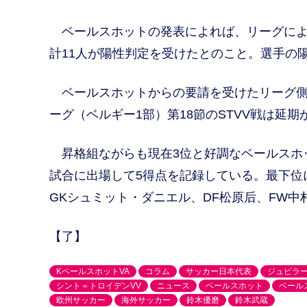
ベールスホットの発表によれば、リーグによ
計11人が陽性判定を受けたとのこと。選手の
ベールスホットからの要請を受けたリーグ側
ーグ（ベルギー1部）第18節のSTVV戦は延
昇格組ながらも現在3位と好調なベールスホッ
試合に出場して5得点を記録している。最下位に
GKシュミット・ダニエル、DF松原后、FW中
【了】
KベールスホットVA
コラム
サッカー日本代表
ジュピラ
シント＝トロイデンVV
ニュース
ベールスホット
ベール
欧州サッカー
海外サッカー
鈴木優磨
鈴木武蔵