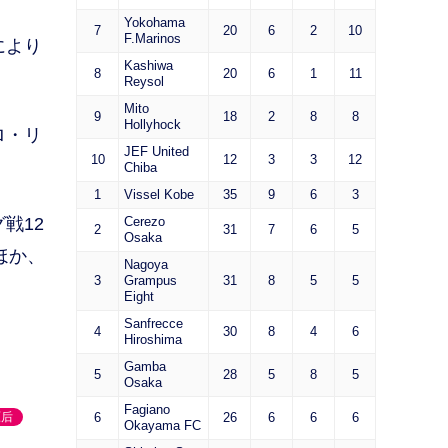
Yokohama
7
20
6
2
10
F.Marinos
により
Kashiwa
8
20
6
1
11
Reysol
Mito
9
18
2
8
8
Hollyhock
ロ・リ
JEF United
10
12
3
3
12
Chiba
1
Vissel Kobe
35
9
6
3
戦12
Cerezo
2
31
7
6
5
Osaka
ほか、
Nagoya
3
Grampus
31
8
5
5
Eight
Sanfrecce
4
30
8
4
6
Hiroshima
Gamba
5
28
5
8
5
Osaka
Fagiano
原后
6
26
6
6
6
Okayama FC