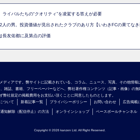
。ライバルたちの“クオリティ”を凌駕する答えが必要
た2人の男。投資価値が見出されたクラブのあり方【いわきFCの果てなき
は長友佑都に及第点の評価
メディアです。弊サイトに記載されている、コラム、ニュース、写真、その他情報
ア、雑誌、書籍、フリーペーパーなどへ、弊社著作権コンテンツ（記事・画像）の無
ず弊社規定の掲載費用をお支払い頂くことに同意したものとします。
について
新着記事一覧
プライバシーポリシー
お問い合わせ
広告掲載
ュ通知解除（配信停止）の方法
オンラインショップ
ベースボールチャンネル
Copyright © 2026 kanzen Ltd. All Right Reserved.