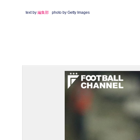
text by
編集部
photo by Getty Images