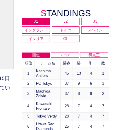
STANDINGS
J1
J2
J3
イングランド
ドイツ
スペイン
イタリア
CL
順位
スコア
得点王
順位
チーム名
勝点
勝
引
敗
Kashima
1
45
13
4
1
Antlers
5日
2
FC Tokyo
37
9
6
3
してい
Machida
3
37
8
8
2
Zelvia
Kawasaki
4
28
7
4
7
Frontale
5
Tokyo Verdy
28
7
4
7
Urawa Red
6
25
7
4
7
Diamonds