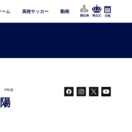
チーム
高校サッカー
動画
順位表
得点王
日程
6年前