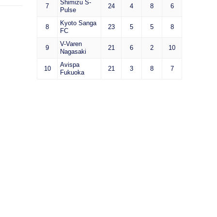
Shimizu S-
7
24
4
8
6
Pulse
Kyoto Sanga
8
23
5
5
8
FC
V-Varen
9
21
6
2
10
Nagasaki
Avispa
10
21
3
8
7
Fukuoka