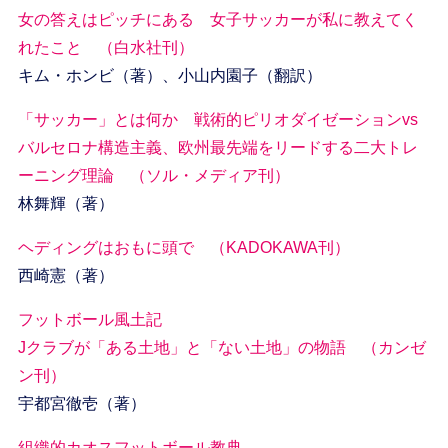
女の答えはピッチにある 女子サッカーが私に教えてく
れたこと （白水社刊）
キム・ホンビ（著）、小山内園子（翻訳）
「サッカー」とは何か 戦術的ピリオダイゼーションvs
バルセロナ構造主義、欧州最先端をリードする二大トレ
ーニング理論 （ソル・メディア刊）
林舞輝（著）
ヘディングはおもに頭で （KADOKAWA刊）
西崎憲（著）
フットボール風土記
Jクラブが「ある土地」と「ない土地」の物語 （カンゼ
ン刊）
宇都宮徹壱（著）
組織的カオスフットボール教典