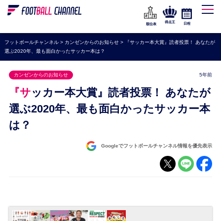
WEリーグ
なでしこジャパン
得点王
日程
順位表
海外サッカー
フットボールチャンネル
>
カンゼンからのお知らせ
>
『サッカー本大賞』読者投票！ あなたが
選ぶ2020年、最も面白かったサッカー本は？
プレミアリーグ
ラ・リーガ
カンゼンからのお知らせ
5年前
セリエA
『サッカー本大賞』読者投票！ あなたが
ブンデスリーガ
選ぶ2020年、最も面白かったサッカー本
は？
UEFA
ナショナルチーム
Googleでフットボールチャンネル情報を優先表示
高校サッカー
動画