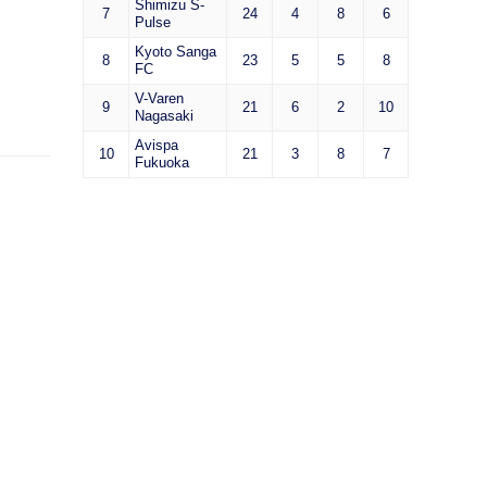
Shimizu S-
7
24
4
8
6
Pulse
Kyoto Sanga
8
23
5
5
8
FC
V-Varen
9
21
6
2
10
Nagasaki
Avispa
10
21
3
8
7
Fukuoka