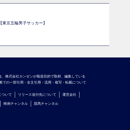
選【東京五輪男子サッカー】
】
は、株式会社カンゼンが報道目的で取材、編集している
断での一部引用・全文引用・流用・複写・転載について
について
リリース送付先について
運営会社
映画チャンネル
競馬チャンネル