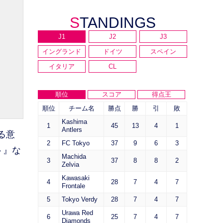
STANDINGS
J1
J2
J3
イングランド
ドイツ
スペイン
イタリア
CL
順位
スコア
得点王
順位
チーム名
勝点
勝
引
敗
Kashima
1
45
13
4
1
Antlers
る意
2
FC Tokyo
37
9
6
3
ト』な
Machida
3
37
8
8
2
Zelvia
Kawasaki
4
28
7
4
7
Frontale
5
Tokyo Verdy
28
7
4
7
Urawa Red
6
25
7
4
7
Diamonds