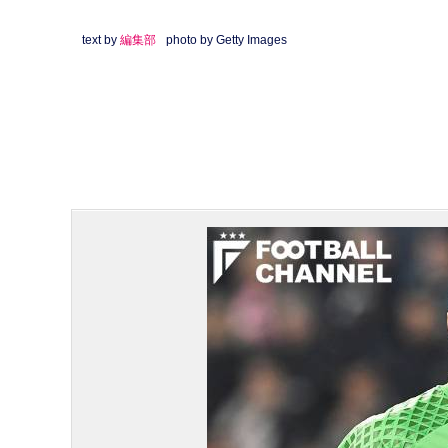
text by
編集部
photo by Getty Images