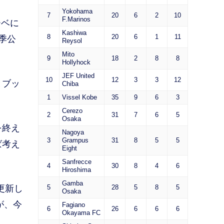
Yokohama
7
20
6
2
10
F.Marinos
ーベに
Kashiwa
8
20
6
1
11
季公
Reysol
Mito
9
18
2
8
8
Hollyhock
JEF United
10
12
3
3
12
とブッ
Chiba
1
Vissel Kobe
35
9
6
3
Cerezo
2
31
7
6
5
Osaka
を終え
Nagoya
3
Grampus
31
8
5
5
ば考え
Eight
Sanfrecce
4
30
8
4
6
Hiroshima
Gamba
更新し
5
28
5
8
5
Osaka
が、今
Fagiano
6
26
6
6
6
Okayama FC