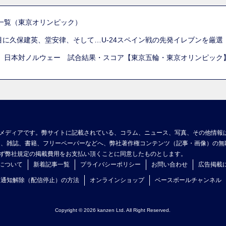
一覧（東京オリンピック）
列目に久保建英、堂安律、そして…U-24スペイン戦の先発イレブンを厳
 日本対ノルウェー 試合結果・スコア【東京五輪・東京オリンピック
メディアです。弊サイトに記載されている、コラム、ニュース、写真、その他情報
ア、雑誌、書籍、フリーペーパーなどへ、弊社著作権コンテンツ（記事・画像）の無
ず弊社規定の掲載費用をお支払い頂くことに同意したものとします。
について
新着記事一覧
プライバシーポリシー
お問い合わせ
広告掲載
ュ通知解除（配信停止）の方法
オンラインショップ
ベースボールチャンネル
Copyright © 2026 kanzen Ltd. All Right Reserved.