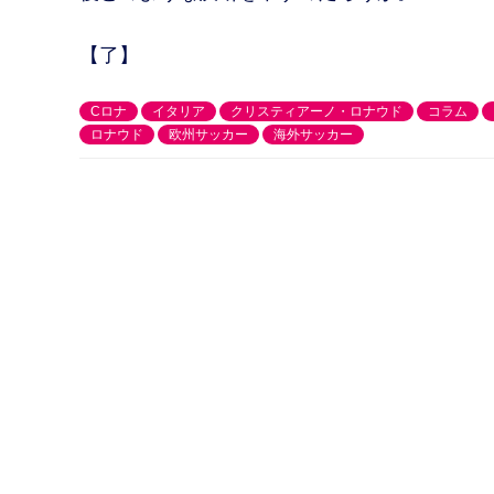
【了】
Cロナ
イタリア
クリスティアーノ・ロナウド
コラム
ロナウド
欧州サッカー
海外サッカー