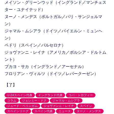
メイソン・グリーンウッド（イングランド／マンチェス
ター・ユナイテッド）
ヌーノ・メンデス（ポルトガル／パリ・サンジェルマ
ン）
ジャマル・ムシアラ（ドイツ／バイエルン・ミュンヘ
ン）
ペドリ（スペイン／バルセロナ）
ジョヴァンニ・レイナ（アメリカ／ボルシア・ドルトム
ント）
ブカヨ・サカ（イングランド／アーセナル）
フロリアン・ヴィルツ（ドイツ／レバークーゼン）
【了】
U-24スペイン代表
イングランド代表
コパ・トロフィー
コラム
ジェレミー・ドク
ジャマル・ムシアラ
ジュード・ベリンガム
ジョヴァンニ・レイナ
スペイン
スペインリーグ
スペイン代表
ニュース
ヌーノ・メンデス