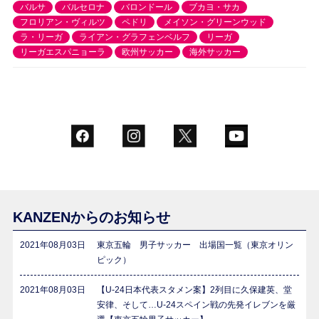
バルサ
バルセロナ
バロンドール
ブカヨ・サカ
フロリアン・ヴィルツ
ペドリ
メイソン・グリーンウッド
ラ・リーガ
ライアン・グラフェンベルフ
リーガ
リーガエスパニョーラ
欧州サッカー
海外サッカー
KANZENからのお知らせ
2021年08月03日
東京五輪 男子サッカー 出場国一覧（東京オリン
ピック）
2021年08月03日
【U-24日本代表スタメン案】2列目に久保建英、堂
安律、そして…U-24スペイン戦の先発イレブンを厳