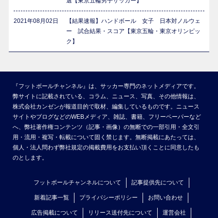
選【東京五輪男子サッカー】
2021年08月02日
【結果速報】ハンドボール 女子 日本対ノルウェ
ー 試合結果・スコア【東京五輪・東京オリンピッ
ク】
『フットボールチャンネル』は、サッカー専門のネットメディアです。
弊サイトに記載されている、コラム、ニュース、写真、その他情報は、
株式会社カンゼンが報道目的で取材、編集しているものです。ニュース
サイトやブログなどのWEBメディア、雑誌、書籍、フリーペーパーなど
へ、弊社著作権コンテンツ（記事・画像）の無断での一部引用・全文引
用・流用・複写・転載について固く禁じます。無断掲載にあたっては、
個人・法人問わず弊社規定の掲載費用をお支払い頂くことに同意したも
のとします。
フットボールチャンネルについて
記事提供先について
新着記事一覧
プライバシーポリシー
お問い合わせ
広告掲載について
リリース送付先について
運営会社