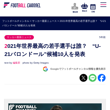
WEリーグ
なでしこジャパン
得点王
日程
順位表
海外サッカー
フットボールチャンネル
>
サッカー最新ニュース
>
2021年世界最高の若手選手は誰？ “U-21
バロンドール”候補10人を発表
プレミアリーグ
ラ・リーガ
サッカー最新ニュース
5年前
セリエA
2021年世界最高の若手選手は誰？ “U-
ブンデスリーガ
21バロンドール”候補10人を発表
UEFA
text by
編集部
photo by Getty Images
Googleでフットボールチャンネル情報を優先表示
ナショナルチーム
高校サッカー
動画