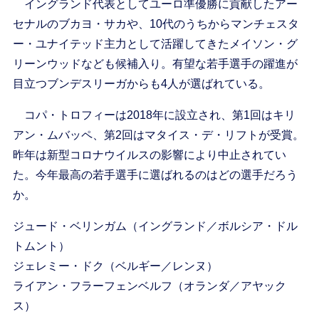
イングランド代表としてユーロ準優勝に貢献したアー
セナルのブカヨ・サカや、10代のうちからマンチェスタ
ー・ユナイテッド主力として活躍してきたメイソン・グ
リーンウッドなども候補入り。有望な若手選手の躍進が
目立つブンデスリーガからも4人が選ばれている。
コパ・トロフィーは2018年に設立され、第1回はキリ
アン・ムバッペ、第2回はマタイス・デ・リフトが受賞。
昨年は新型コロナウイルスの影響により中止されてい
た。今年最高の若手選手に選ばれるのはどの選手だろう
か。
ジュード・ベリンガム（イングランド／ボルシア・ドル
トムント）
ジェレミー・ドク（ベルギー／レンヌ）
ライアン・フラーフェンベルフ（オランダ／アヤック
ス）