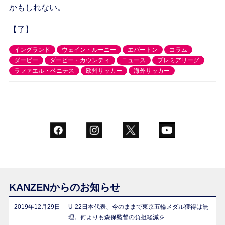
かもしれない。
【了】
イングランド
ウェイン・ルーニー
エバートン
コラム
ダービー
ダービー・カウンティ
ニュース
プレミアリーグ
ラファエル・ベニテス
欧州サッカー
海外サッカー
KANZENからのお知らせ
2019年12月29日
U-22日本代表、今のままで東京五輪メダル獲得は無
理。何よりも森保監督の負担軽減を