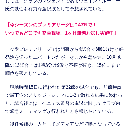
しては、クラブのレジェンドであるウェイン・ルーニー
氏の就任も有力な選択肢として予想されている。
【今シーズンのプレミアリーグはDAZNで！
いつでもどこでも簡単視聴。1ヶ月無料お試し実施中】
今季プレミアリーグでは開幕から4試合で3勝1分けと好
発進を切ったエバートンだが、そこから急失速。10月以
降の13試合では1勝3分け9敗と不振が続き、15位にまで
順位を落としている。
現地時間15日に行われた第22節の試合でも、前節時点
で最下位のノリッジ・シティに1-2で敗れる結果に終わっ
た。試合後には、ベニテス監督の進退に関してクラブ内
で緊急ミーティングが行われたとも報じられている。
後任候補の一人としてメディアなどで噂となっている