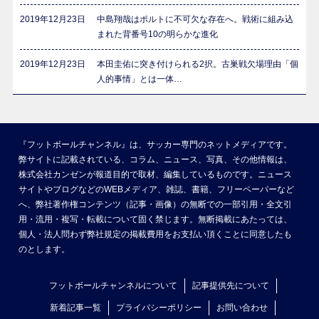
2019年12月23日
中島翔哉はポルトに不可欠な存在へ。戦術に組み込
まれた背番号10の明らかな進化
2019年12月23日
本田圭佑に突き付けられる2択。古巣戦欠場理由「個
人的事情」とは一体…
『フットボールチャンネル』は、サッカー専門のネットメディアです。
弊サイトに記載されている、コラム、ニュース、写真、その他情報は、
株式会社カンゼンが報道目的で取材、編集しているものです。ニュース
サイトやブログなどのWEBメディア、雑誌、書籍、フリーペーパーなど
へ、弊社著作権コンテンツ（記事・画像）の無断での一部引用・全文引
用・流用・複写・転載について固く禁じます。無断掲載にあたっては、
個人・法人問わず弊社規定の掲載費用をお支払い頂くことに同意したも
のとします。
フットボールチャンネルについて
記事提供先について
新着記事一覧
プライバシーポリシー
お問い合わせ