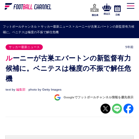
WEリーグ
なでしこジャパン
得点王
日程
順位表
海外サッカー
フットボールチャンネル
>
サッカー最新ニュース
>
ルーニーが古巣エバートンの新監督有力候
補に。ベニテスは極度の不振で解任危機
プレミアリーグ
ラ・リーガ
サッカー最新ニュース
5年前
セリエA
ルーニーが古巣エバートンの新監督有力
ブンデスリーガ
候補に。ベニテスは極度の不振で解任危
機
UEFA
ナショナルチーム
text by
編集部
photo by Getty Images
Googleでフットボールチャンネル情報を優先表示
高校サッカー
動画