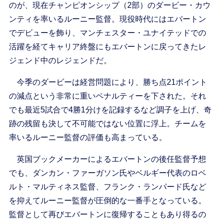
のが、現在チャンピオンシップ（2部）のダービー・カウ
ンティを率いるルーニー監督。現役時代にはエバートン
でデビューを飾り、マンチェスター・ユナイテッドでの
活躍を経てキャリア終盤にもエバートンに戻ってきたレ
ジェンド中のレジェンドだ。
今季のダービーは経営問題により、勝ち点21ポイント
の減点という非常に重いペナルティーを下された。それ
でも最近5試合で4勝1分けを記録するなど調子を上げ、奇
跡の残留も決して不可能ではない位置に浮上。チームを
率いるルーニー監督の評価も高まっている。
英国ブックメーカーによるエバートンの後任監督予想
でも、ダンカン・ファーガソン氏やベルギー代表のロベ
ルト・マルティネス監督、フランク・ランパード氏など
を抑えてルーニー監督が圧倒的な一番手となっている。
監督として再びエバートンに復帰することもあり得るの