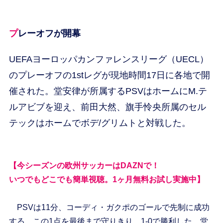
プレーオフが開幕
UEFAヨーロッパカンファレンスリーグ（UECL）
のプレーオフの1stレグが現地時間17日に各地で開
催された。堂安律が所属するPSVはホームにM.テ
ルアビブを迎え、前田大然、旗手怜央所属のセル
テックはホームでボデ/グリムトと対戦した。
【今シーズンの欧州サッカーはDAZNで！
いつでもどこでも簡単視聴。1ヶ月無料お試し実施中】
PSVは11分、コーディ・ガクポのゴールで先制に成功
する。この1点を最後まで守りきり、1-0で勝利した。堂