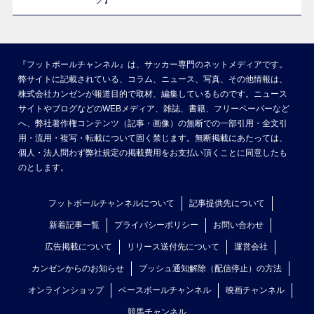
ク】
『フットボールチャンネル』は、サッカー専門のネットメディアです。
弊サイトに記載されている、コラム、ニュース、写真、その他情報は、
株式会社カンゼンが報道目的で取材、編集しているものです。ニュース
サイトやブログなどのWEBメディア、雑誌、書籍、フリーペーパーなど
へ、弊社著作権コンテンツ（記事・画像）の無断での一部引用・全文引
用・流用・複写・転載について固く禁じます。無断掲載にあたっては、
個人・法人問わず弊社規定の掲載費用をお支払い頂くことに同意したも
のとします。
フットボールチャンネルについて
記事提供先について
新着記事一覧
プライバシーポリシー
お問い合わせ
広告掲載について
リリース送付先について
運営会社
カンゼンからのお知らせ
プッシュ通知解除（配信停止）の方法
オンラインショップ
ベースボールチャンネル
映画チャンネル
競馬チャンネル