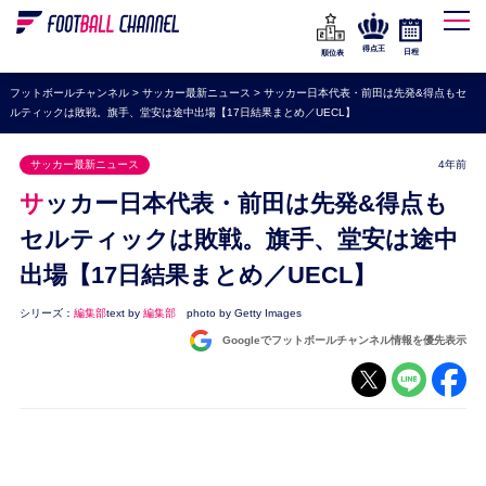
WEリーグ
なでしこジャパン
得点王
日程
順位表
海外サッカー
フットボールチャンネル
>
サッカー最新ニュース
>
サッカー日本代表・前田は先発&得点もセ
ルティックは敗戦。旗手、堂安は途中出場【17日結果まとめ／UECL】
プレミアリーグ
ラ・リーガ
サッカー最新ニュース
4年前
セリエA
サッカー日本代表・前田は先発&得点も
ブンデスリーガ
セルティックは敗戦。旗手、堂安は途中
出場【17日結果まとめ／UECL】
UEFA
ナショナルチーム
シリーズ：
編集部
text by
編集部
photo by Getty Images
Googleでフットボールチャンネル情報を優先表示
高校サッカー
動画