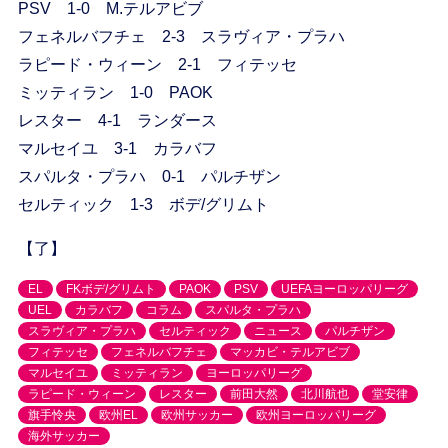
PSV 1-0 M.テルアビブ
フェネルバフチェ 2-3 スラヴィア・プラハ
ラピード・ウィーン 2-1 フィテッセ
ミッティラン 1-0 PAOK
レスター 4-1 ランダース
マルセイユ 3-1 カラバフ
スパルタ・プラハ 0-1 パルチザン
セルティック 1-3 ボデ/グリムト
【了】
EL
FKボデ/グリムト
PAOK
PSV
UEFAヨーロッパリーグ
UEL
カラバフ
コラム
スパルタ・プラハ
スラヴィア・プラハ
セルティック
ニュース
パルチザン
フィテッセ
フェネルバフチェ
マッカビ・テルアビブ
マルセイユ
ミッティラン
ヨーロッパリーグ
ラピード・ウィーン
レスター
前田大然
北川航也
堂安律
旗手怜央
欧州EL
欧州サッカー
欧州ヨーロッパリーグ
海外サッカー