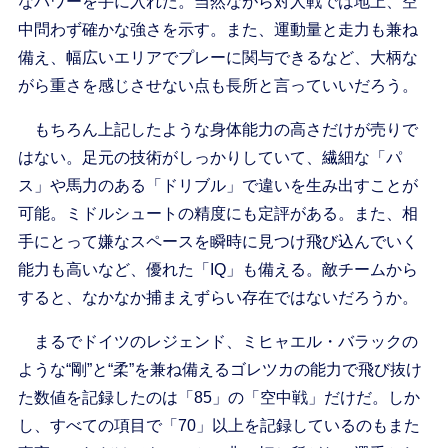
なパワーを手に入れた。当然ながら対人戦では地上、空
中問わず確かな強さを示す。また、運動量と走力も兼ね
備え、幅広いエリアでプレーに関与できるなど、大柄な
がら重さを感じさせない点も長所と言っていいだろう。
もちろん上記したような身体能力の高さだけが売りで
はない。足元の技術がしっかりしていて、繊細な「パ
ス」や馬力のある「ドリブル」で違いを生み出すことが
可能。ミドルシュートの精度にも定評がある。また、相
手にとって嫌なスペースを瞬時に見つけ飛び込んでいく
能力も高いなど、優れた「IQ」も備える。敵チームから
すると、なかなか捕まえずらい存在ではないだろうか。
まるでドイツのレジェンド、ミヒャエル・バラックの
ような“剛”と“柔”を兼ね備えるゴレツカの能力で飛び抜け
た数値を記録したのは「85」の「空中戦」だけだ。しか
し、すべての項目で「70」以上を記録しているのもまた