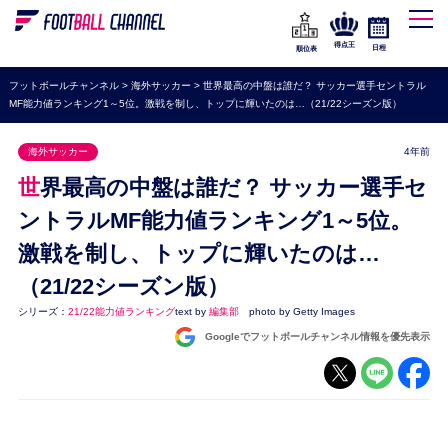
WEリーグ
なでしこジャパン
得点王
日程
順位表
海外サッカー
フットボールチャンネル
>
海外サッカー
>
世界最高の中盤は誰だ？ サッカー選手セントラル
MF能力値ランキング1～5位。激戦を制し、トップに輝いたのは…（21/22シーズン版）
プレミアリーグ
ラ・リーガ
海外サッカー
4年前
セリエA
世界最高の中盤は誰だ？ サッカー選手セ
ブンデスリーガ
ントラルMF能力値ランキング1～5位。
激戦を制し、トップに輝いたのは…
UEFA
（21/22シーズン版）
ナショナルチーム
シリーズ：
21/22能力値ランキング
text by
編集部
photo by Getty Images
高校サッカー
Googleでフットボールチャンネル情報を優先表示
動画