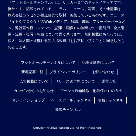
『フットボールチャンネル』は、サッカー専門のネットメディアです。
弊サイトに記載されている、コラム、ニュース、写真、その他情報は、
株式会社カンゼンが報道目的で取材、編集しているものです。ニュース
サイトやブログなどのWEBメディア、雑誌、書籍、フリーペーパーなど
へ、弊社著作権コンテンツ（記事・画像）の無断での一部引用・全文引
用・流用・複写・転載について固く禁じます。無断掲載にあたっては、
個人・法人問わず弊社規定の掲載費用をお支払い頂くことに同意したも
のとします。
フットボールチャンネルについて
記事提供先について
新着記事一覧
プライバシーポリシー
お問い合わせ
広告掲載について
リリース送付先について
運営会社
カンゼンからのお知らせ
プッシュ通知解除（配信停止）の方法
オンラインショップ
ベースボールチャンネル
映画チャンネル
競馬チャンネル
Copyright © 2026 kanzen Ltd. All Right Reserved.