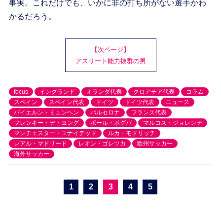
事実。これだけでも、いかに非の打ち所がない選手かわ
かるだろう。
【次ページ】
アスリート能力抜群の男
focus
イングランド
オランダ代表
クロアチア代表
コラム
スペイン
スペイン代表
ドイツ
ドイツ代表
ニュース
バイエルン・ミュンヘン
バルセロナ
フランス代表
フレンキー・デ・ヨング
ポール・ポグバ
マルコス・ジョレンテ
マンチェスター・ユナイテッド
ルカ・モドリッチ
レアル・マドリード
レオン・ゴレツカ
欧州サッカー
海外サッカー
1
2
3
4
5