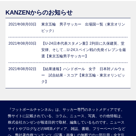
KANZENからのお知らせ
2021年08月03日
東京五輪 男子サッカー 出場国一覧（東京オリン
ピック）
2021年08月03日
【U-24日本代表スタメン案】2列目に久保建英、堂
安律、そして…U-24スペイン戦の先発イレブンを厳
選【東京五輪男子サッカー】
2021年08月02日
【結果速報】ハンドボール 女子 日本対ノルウェ
ー 試合結果・スコア【東京五輪・東京オリンピッ
ク】
『フットボールチャンネル』は、サッカー専門のネットメディアです。
弊サイトに記載されている、コラム、ニュース、写真、その他情報は、
株式会社カンゼンが報道目的で取材、編集しているものです。ニュース
サイトやブログなどのWEBメディア、雑誌、書籍、フリーペーパーなど
へ、弊社著作権コンテンツ（記事・画像）の無断での一部引用・全文引