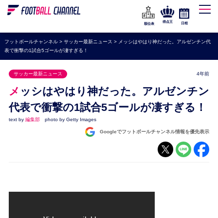
WEリーグ
なでしこジャパン
得点王
日程
順位表
海外サッカー
フットボールチャンネル
>
サッカー最新ニュース
>
メッシはやはり神だった。アルゼンチン代
表で衝撃の1試合5ゴールが凄すぎる！
プレミアリーグ
ラ・リーガ
サッカー最新ニュース
4年前
セリエA
メッシはやはり神だった。アルゼンチン
ブンデスリーガ
代表で衝撃の1試合5ゴールが凄すぎる！
text by
編集部
photo by Getty Images
UEFA
Googleでフットボールチャンネル情報を優先表示
ナショナルチーム
高校サッカー
動画