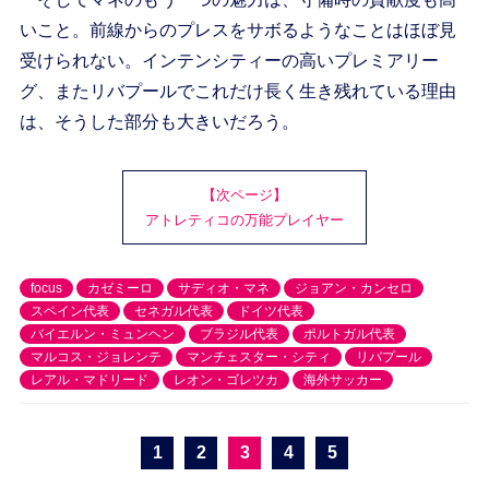
いこと。前線からのプレスをサボるようなことはほぼ見
受けられない。インテンシティーの高いプレミアリー
グ、またリバプールでこれだけ長く生き残れている理由
は、そうした部分も大きいだろう。
【次ページ】
アトレティコの万能プレイヤー
focus
カゼミーロ
サディオ・マネ
ジョアン・カンセロ
スペイン代表
セネガル代表
ドイツ代表
バイエルン・ミュンヘン
ブラジル代表
ポルトガル代表
マルコス・ジョレンテ
マンチェスター・シティ
リバプール
レアル・マドリード
レオン・ゴレツカ
海外サッカー
1
2
3
4
5