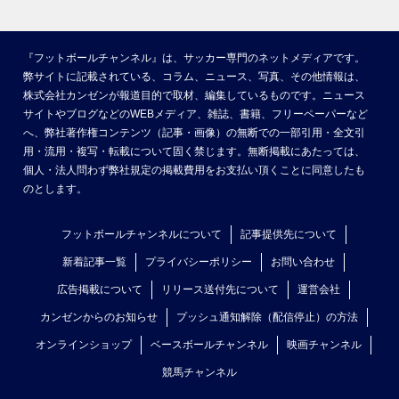
『フットボールチャンネル』は、サッカー専門のネットメディアです。
弊サイトに記載されている、コラム、ニュース、写真、その他情報は、
株式会社カンゼンが報道目的で取材、編集しているものです。ニュース
サイトやブログなどのWEBメディア、雑誌、書籍、フリーペーパーなど
へ、弊社著作権コンテンツ（記事・画像）の無断での一部引用・全文引
用・流用・複写・転載について固く禁じます。無断掲載にあたっては、
個人・法人問わず弊社規定の掲載費用をお支払い頂くことに同意したも
のとします。
フットボールチャンネルについて
記事提供先について
新着記事一覧
プライバシーポリシー
お問い合わせ
広告掲載について
リリース送付先について
運営会社
カンゼンからのお知らせ
プッシュ通知解除（配信停止）の方法
オンラインショップ
ベースボールチャンネル
映画チャンネル
競馬チャンネル