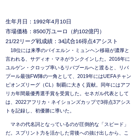
生年月日：1992年4月10日
市場価格：8500万ユーロ（約102億円）
21/22リーグ戦成績：34試合16得点4アシスト
18位には来季のバイエルン・ミュンヘン移籍が濃厚と
言われる、サディオ・マネがランクインした。2016年に
ユルゲン・クロップ率いるリバプールへと渡ると、リバ
プール最強FW陣の一角として、2019年にはUEFAチャン
ピオンズリーグ（CL）制覇に大きく貢献。同年にはアフ
リカ年間最優秀選手賞を受賞した。セネガル代表として
は、2022アフリカ・ネイションズカップで3得点3アシス
トを記録し、初優勝に導いた。
マネの代名詞となっているのが圧倒的な「スピード」
だ。スプリント力を活かした背後への抜け出しから、こ