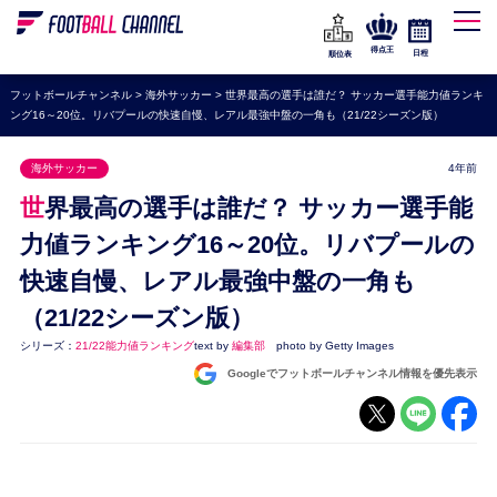
WEリーグ
なでしこジャパン
得点王
日程
順位表
海外サッカー
フットボールチャンネル
>
海外サッカー
>
世界最高の選手は誰だ？ サッカー選手能力値ランキ
ング16～20位。リバプールの快速自慢、レアル最強中盤の一角も（21/22シーズン版）
プレミアリーグ
ラ・リーガ
海外サッカー
4年前
セリエA
世界最高の選手は誰だ？ サッカー選手能
ブンデスリーガ
力値ランキング16～20位。リバプールの
快速自慢、レアル最強中盤の一角も
UEFA
（21/22シーズン版）
ナショナルチーム
シリーズ：
21/22能力値ランキング
text by
編集部
photo by Getty Images
高校サッカー
Googleでフットボールチャンネル情報を優先表示
動画