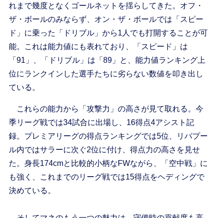
れまで幾度となくゴールネットを揺らしてきた。オフ・
ザ・ボールのみならず、オン・ザ・ボールでは「スピー
ド」に乗った「ドリブル」から1人でも打開することが可
能。これは能力値にも表れており、「スピード」は
「91」、「ドリブル」は「89」と、能力値ランキング上
位にランクインした選手たちに劣らない数値を叩き出し
ている。
これらの能力から「攻撃力」の高さが見て取れる。今
季リーグ戦では34試合に出場し、16得点4アシスト記
録。プレミアリーグの得点ランキングでは5位、リバプー
ル内ではサラーに次ぐ2位に付け、得点力の高さを見せ
た。身長174cmと比較的小柄なFWながら、「空中戦」に
も強く、これまでのリーグ戦では15得点をヘディングで
決めている。
そしてマネのもう一つの魅力は、守備時の貢献度も高