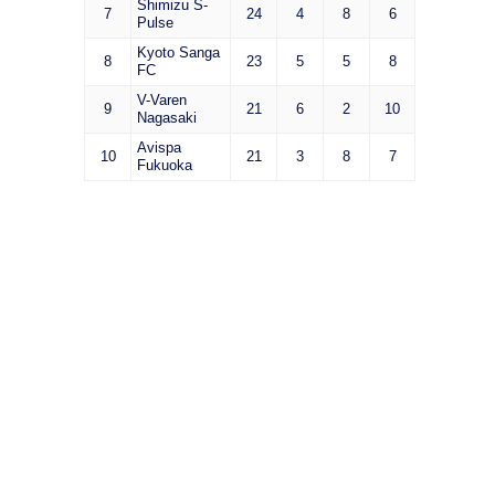
Shimizu S-
7
24
4
8
6
Pulse
Kyoto Sanga
8
23
5
5
8
FC
V-Varen
9
21
6
2
10
Nagasaki
Avispa
10
21
3
8
7
Fukuoka