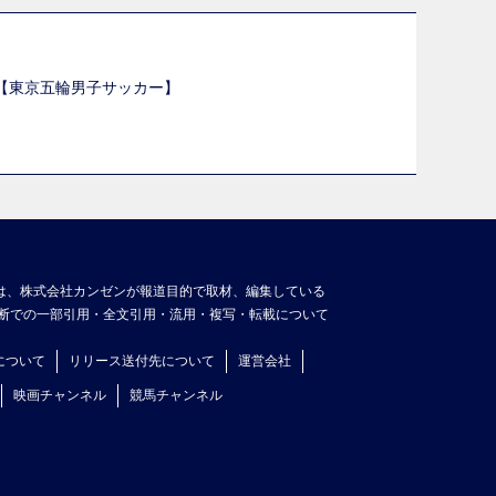
選【東京五輪男子サッカー】
】
は、株式会社カンゼンが報道目的で取材、編集している
断での一部引用・全文引用・流用・複写・転載について
について
リリース送付先について
運営会社
映画チャンネル
競馬チャンネル