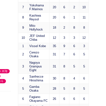
Yokohama
7
20
6
2
10
F.Marinos
Kashiwa
8
20
6
1
11
Reysol
Mito
9
18
2
8
8
Hollyhock
JEF United
10
12
3
3
12
Chiba
1
Vissel Kobe
35
9
6
3
Cerezo
2
31
7
6
5
Osaka
Nagoya
3
Grampus
31
8
5
5
Eight
々木翔
Sanfrecce
4
30
8
4
6
Hiroshima
泰斗
Gamba
5
28
5
8
5
Osaka
Fagiano
6
26
6
6
6
Okayama FC