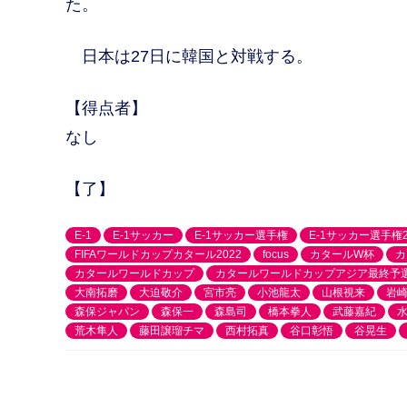
た。
日本は27日に韓国と対戦する。
【得点者】
なし
【了】
E-1
E-1サッカー
E-1サッカー選手権
E-1サッカー選手権2
FIFAワールドカップカタール2022
focus
カタールW杯
カ
カタールワールドカップ
カタールワールドカップアジア最終予
大南拓磨
大迫敬介
宮市亮
小池龍太
山根視来
岩
森保ジャパン
森保一
森島司
橋本拳人
武藤嘉紀
荒木隼人
藤田譲瑠チマ
西村拓真
谷口彰悟
谷晃生