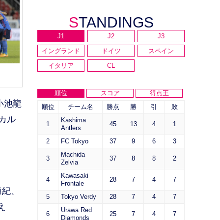
STANDINGS
J1
J2
J3
イングランド
ドイツ
スペイン
イタリア
CL
順位
スコア
得点王
小池龍
順位
チーム名
勝点
勝
引
敗
カル
Kashima
1
45
13
4
1
Antlers
2
FC Tokyo
37
9
6
3
Machida
3
37
8
8
2
Zelvia
Kawasaki
4
28
7
4
7
Frontale
勇紀、
5
Tokyo Verdy
28
7
4
7
え
Urawa Red
6
25
7
4
7
Diamonds