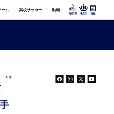
チーム
高校サッカー
動画
順位表
得点王
日程
4年前
手