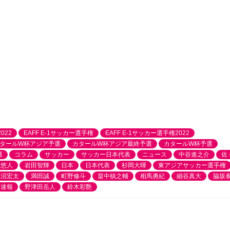
022
EAFF E-1サッカー選手権
EAFF E-1サッカー選手権2022
タールW杯アジア予選
カタールW杯アジア最終予選
カタールW杯予選
選
コラム
サッカー
サッカー日本代表
ニュース
中谷進之介
佐
崎悠人
岩田智輝
日本
日本代表
杉岡大暉
東アジアサッカー選手権
水沼宏太
満田誠
町野修斗
畠中槙之輔
相馬勇紀
細谷真大
脇坂
速報
野津田岳人
鈴木彩艶