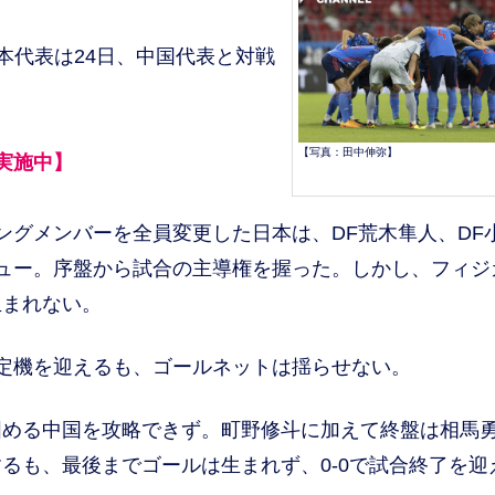
日本代表は24日、中国代表と対戦
【写真：田中伸弥】
実施中】
ングメンバーを全員変更した日本は、DF荒木隼人、DF
ビュー。序盤から試合の主導権を握った。しかし、フィジ
生まれない。
定機を迎えるも、ゴールネットは揺らせない。
める中国を攻略できず。町野修斗に加えて終盤は相馬
るも、最後までゴールは生まれず、0-0で試合終了を迎