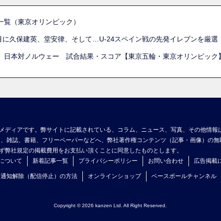
一覧（東京オリンピック）
列目に久保建英、堂安律、そして…U-24スペイン戦の先発イレブンを厳
 日本対ノルウェー 試合結果・スコア【東京五輪・東京オリンピック
メディアです。弊サイトに記載されている、コラム、ニュース、写真、その他情報
ア、雑誌、書籍、フリーペーパーなどへ、弊社著作権コンテンツ（記事・画像）の無
ず弊社規定の掲載費用をお支払い頂くことに同意したものとします。
について
新着記事一覧
プライバシーポリシー
お問い合わせ
広告掲載
ュ通知解除（配信停止）の方法
オンラインショップ
ベースボールチャンネル
Copyright © 2026 kanzen Ltd. All Right Reserved.