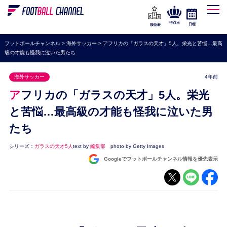
WEリーグ
なでしこジャパン
得点王
日程
順位表
海外サッカー
フットボールチャンネル
>
海外サッカー
>
アフリカの「ガラスの天才」5人。栄光と苦悩…最高
級の才能も怪我に泣いた男たち
プレミアリーグ
ラ・リーガ
海外サッカー
4年前
セリエA
アフリカの「ガラスの天才」5人。栄光
ブンデスリーガ
と苦悩…最高級の才能も怪我に泣いた男
たち
UEFA
ナショナルチーム
シリーズ：
ガラスの天才5人
text by
編集部
photo by Getty Images
Googleでフットボールチャンネル情報を優先表示
高校サッカー
動画