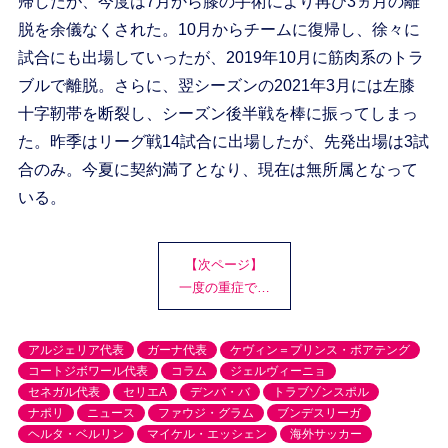
帰したが、今度は7月から膝の手術により再び3ヵ月の離
脱を余儀なくされた。10月からチームに復帰し、徐々に
試合にも出場していったが、2019年10月に筋肉系のトラ
ブルで離脱。さらに、翌シーズンの2021年3月には左膝
十字靭帯を断裂し、シーズン後半戦を棒に振ってしまっ
た。昨季はリーグ戦14試合に出場したが、先発出場は3試
合のみ。今夏に契約満了となり、現在は無所属となって
いる。
【次ページ】
一度の重症で…
アルジェリア代表
ガーナ代表
ケヴィン＝プリンス・ボアテング
コートジボワール代表
コラム
ジェルヴィーニョ
セネガル代表
セリエA
デンバ・バ
トラブゾンスポル
ナポリ
ニュース
ファウジ・グラム
ブンデスリーガ
ヘルタ・ベルリン
マイケル・エッシェン
海外サッカー