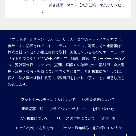
ー 試合結果・スコア【東京五輪・東京オリンピッ
ク】
『フットボールチャンネル』は、サッカー専門のネットメディアです。
弊サイトに記載されている、コラム、ニュース、写真、その他情報は、
株式会社カンゼンが報道目的で取材、編集しているものです。ニュース
サイトやブログなどのWEBメディア、雑誌、書籍、フリーペーパーなど
へ、弊社著作権コンテンツ（記事・画像）の無断での一部引用・全文引
用・流用・複写・転載について固く禁じます。無断掲載にあたっては、
個人・法人問わず弊社規定の掲載費用をお支払い頂くことに同意したも
のとします。
フットボールチャンネルについて
記事提供先について
新着記事一覧
プライバシーポリシー
お問い合わせ
広告掲載について
リリース送付先について
運営会社
カンゼンからのお知らせ
プッシュ通知解除（配信停止）の方法