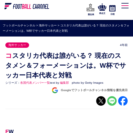
WEリーグ
なでしこジャパン
得点王
日程
順位表
海外サッカー
フットボールチャンネル
>
海外サッカー
>
コスタリカ代表は誰がいる？ 現在のスタメン＆フォ
ーメーションは。W杯でサッカー日本代表と対戦
プレミアリーグ
ラ・リーガ
海外サッカー
4年前
セリエA
コスタリカ代表は誰がいる？ 現在のス
ブンデスリーガ
タメン＆フォーメーションは。W杯でサ
ッカー日本代表と対戦
UEFA
シリーズ：
各国代表メンバー一覧
text by
編集部
photo by Getty Images
ナショナルチーム
Googleでフットボールチャンネル情報を優先表示
高校サッカー
動画
FW