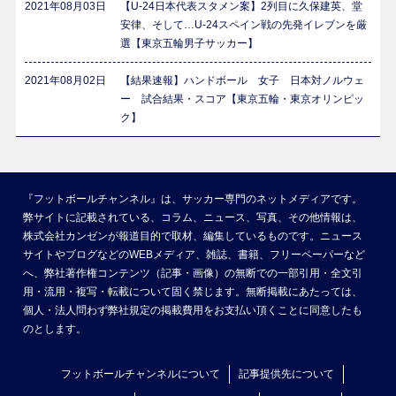
2021年08月03日
【U-24日本代表スタメン案】2列目に久保建英、堂
安律、そして…U-24スペイン戦の先発イレブンを厳
選【東京五輪男子サッカー】
2021年08月02日
【結果速報】ハンドボール 女子 日本対ノルウェ
ー 試合結果・スコア【東京五輪・東京オリンピッ
ク】
『フットボールチャンネル』は、サッカー専門のネットメディアです。
弊サイトに記載されている、コラム、ニュース、写真、その他情報は、
株式会社カンゼンが報道目的で取材、編集しているものです。ニュース
サイトやブログなどのWEBメディア、雑誌、書籍、フリーペーパーなど
へ、弊社著作権コンテンツ（記事・画像）の無断での一部引用・全文引
用・流用・複写・転載について固く禁じます。無断掲載にあたっては、
個人・法人問わず弊社規定の掲載費用をお支払い頂くことに同意したも
のとします。
フットボールチャンネルについて
記事提供先について