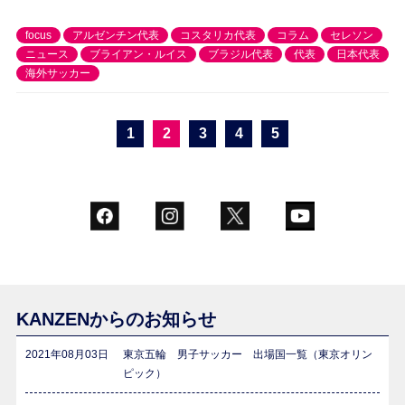
focus
アルゼンチン代表
コスタリカ代表
コラム
セレソン
ニュース
ブライアン・ルイス
ブラジル代表
代表
日本代表
海外サッカー
1
2
3
4
5
KANZENからのお知らせ
2021年08月03日
東京五輪 男子サッカー 出場国一覧（東京オリン
ピック）