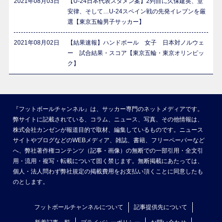
2021年08月03日
【U-24日本代表スタメン案】2列目に久保建英、堂
安律、そして…U-24スペイン戦の先発イレブンを厳
選【東京五輪男子サッカー】
2021年08月02日
【結果速報】ハンドボール 女子 日本対ノルウェ
ー 試合結果・スコア【東京五輪・東京オリンピッ
ク】
『フットボールチャンネル』は、サッカー専門のネットメディアです。
弊サイトに記載されている、コラム、ニュース、写真、その他情報は、
株式会社カンゼンが報道目的で取材、編集しているものです。ニュース
サイトやブログなどのWEBメディア、雑誌、書籍、フリーペーパーなど
へ、弊社著作権コンテンツ（記事・画像）の無断での一部引用・全文引
用・流用・複写・転載について固く禁じます。無断掲載にあたっては、
個人・法人問わず弊社規定の掲載費用をお支払い頂くことに同意したも
のとします。
フットボールチャンネルについて
記事提供先について