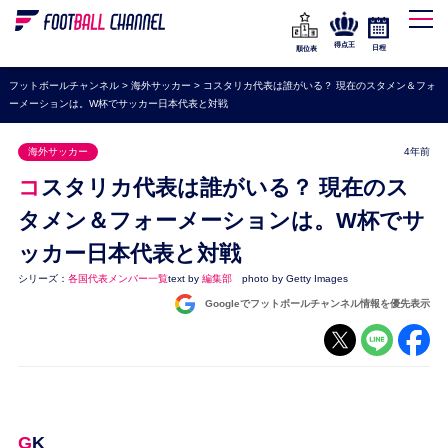
WEリーグ
なでしこジャパン
得点王
日程
順位表
海外サッカー
フットボールチャンネル
>
海外サッカー
>
コスタリカ代表は誰がいる？ 現在のスタメン＆フォ
ーメーションは。W杯でサッカー日本代表と対戦
プレミアリーグ
ラ・リーガ
海外サッカー
4年前
セリエA
コスタリカ代表は誰がいる？ 現在のス
ブンデスリーガ
タメン＆フォーメーションは。W杯でサ
ッカー日本代表と対戦
UEFA
シリーズ：
各国代表メンバー一覧
text by
編集部
photo by Getty Images
ナショナルチーム
Googleでフットボールチャンネル情報を優先表示
高校サッカー
動画
GK