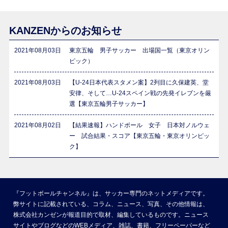
KANZENからのお知らせ
2021年08月03日
東京五輪 男子サッカー 出場国一覧（東京オリン
ピック）
2021年08月03日
【U-24日本代表スタメン案】2列目に久保建英、堂
安律、そして…U-24スペイン戦の先発イレブンを厳
選【東京五輪男子サッカー】
2021年08月02日
【結果速報】ハンドボール 女子 日本対ノルウェ
ー 試合結果・スコア【東京五輪・東京オリンピッ
ク】
『フットボールチャンネル』は、サッカー専門のネットメディアです。
弊サイトに記載されている、コラム、ニュース、写真、その他情報は、
株式会社カンゼンが報道目的で取材、編集しているものです。ニュース
サイトやブログなどのWEBメディア、雑誌、書籍、フリーペーパーなど