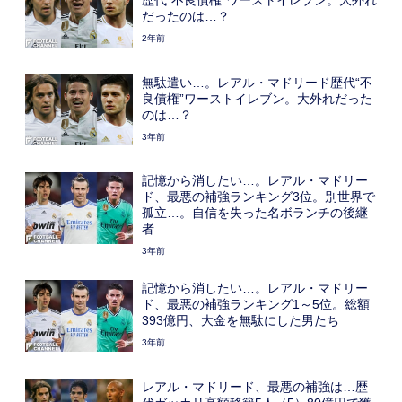
だったのは…？
2年前
無駄遣い…。レアル・マドリード歴代“不
良債権”ワーストイレブン。大外れだった
のは…？
3年前
記憶から消したい…。レアル・マドリー
ド、最悪の補強ランキング3位。別世界で
孤立…。自信を失った名ボランチの後継
者
3年前
記憶から消したい…。レアル・マドリー
ド、最悪の補強ランキング1～5位。総額
393億円、大金を無駄にした男たち
3年前
レアル・マドリード、最悪の補強は…歴