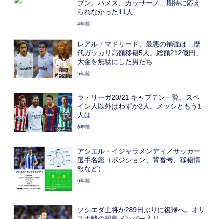
ブン。ハメス、カッサーノ…期待に応え
られなかった11人
4年前
レアル・マドリード、最悪の補強は…歴
代ガッカリ高額移籍5人。総額212億円、
大金を無駄にした男たち
5年前
ラ・リーガ20/21 キャプテン一覧。スペ
イン人以外はわずか2人。メッシともう1
人は…
6年前
アシエル・イジャラメンディ／サッカー
選手名鑑（ポジション、背番号、移籍情
報など）
6年前
ソシエダ主将が289日ぶりに復帰へ。オサ
スナ戦の招集メンバー入り