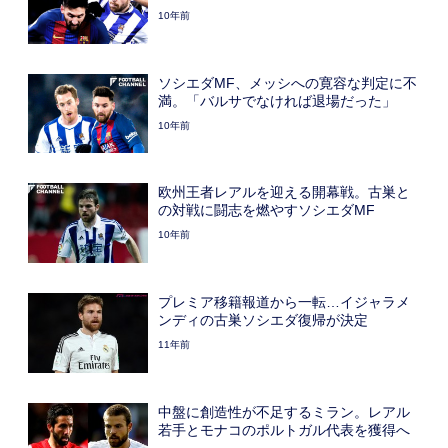
10年前
ソシエダMF、メッシへの寛容な判定に不
満。「バルサでなければ退場だった」
10年前
欧州王者レアルを迎える開幕戦。古巣と
の対戦に闘志を燃やすソシエダMF
10年前
プレミア移籍報道から一転…イジャラメ
ンディの古巣ソシエダ復帰が決定
11年前
中盤に創造性が不足するミラン。レアル
若手とモナコのポルトガル代表を獲得へ