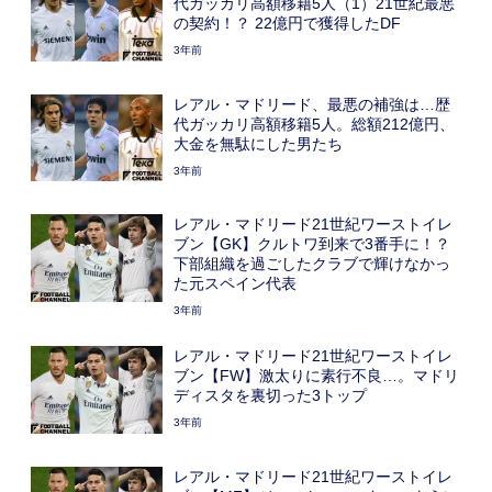
代ガッカリ高額移籍5人（1）21世紀最悪
の契約！？ 22億円で獲得したDF
3年前
レアル・マドリード、最悪の補強は…歴
代ガッカリ高額移籍5人。総額212億円、
大金を無駄にした男たち
3年前
レアル・マドリード21世紀ワーストイレ
ブン【GK】クルトワ到来で3番手に！？
下部組織を過ごしたクラブで輝けなかっ
た元スペイン代表
3年前
レアル・マドリード21世紀ワーストイレ
ブン【FW】激太りに素行不良…。マドリ
ディスタを裏切った3トップ
3年前
レアル・マドリード21世紀ワーストイレ