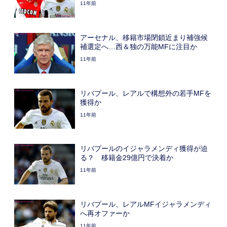
11年前
アーセナル、移籍市場閉鎖近まり補強候
補選定へ…西＆独の万能MFに注目か
11年前
リバプール、レアルで構想外の若手MFを
獲得か
11年前
リバプールのイジャラメンディ獲得が迫
る？ 移籍金29億円で決着か
11年前
リバプール、レアルMFイジャラメンディ
へ再オファーか
11年前