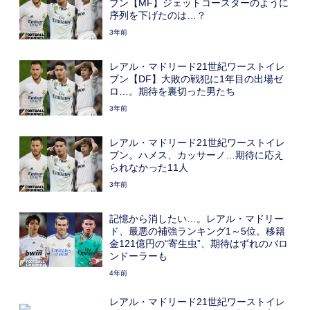
ブン【MF】ジェットコースターのように
序列を下げたのは…？
3年前
レアル・マドリード21世紀ワーストイレ
ブン【DF】大敗の戦犯に1年目の出場ゼ
ロ…。期待を裏切った男たち
3年前
レアル・マドリード21世紀ワーストイレ
ブン。ハメス、カッサーノ…期待に応え
られなかった11人
3年前
記憶から消したい…。レアル・マドリー
ド、最悪の補強ランキング1～5位。移籍
金121億円の“寄生虫”、期待はずれのバロ
ンドーラーも
4年前
レアル・マドリード21世紀ワーストイレ