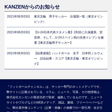
KANZENからのお知らせ
2021年08月03日
東京五輪 男子サッカー 出場国一覧（東京オリン
ピック）
2021年08月03日
【U-24日本代表スタメン案】2列目に久保建英、堂
安律、そして…U-24スペイン戦の先発イレブンを厳
選【東京五輪男子サッカー】
2021年08月02日
【結果速報】ハンドボール 女子 日本対ノルウェ
ー 試合結果・スコア【東京五輪・東京オリンピッ
ク】
『フットボールチャンネル』は、サッカー専門のネットメディアです。
弊サイトに記載されている、コラム、ニュース、写真、その他情報は、
株式会社カンゼンが報道目的で取材、編集しているものです。ニュース
サイトやブログなどのWEBメディア、雑誌、書籍、フリーペーパーなど
へ、弊社著作権コンテンツ（記事・画像）の無断での一部引用・全文引