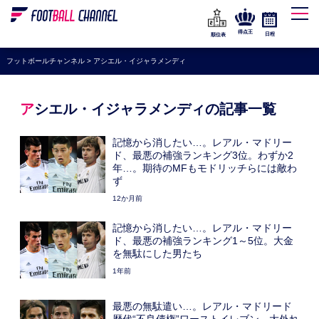
WEリーグ
なでしこジャパン
得点王
日程
順位表
海外サッカー
フットボールチャンネル
>
アシエル・イジャラメンディ
プレミアリーグ
ラ・リーガ
アシエル・イジャラメンディの記事一覧
セリエA
記憶から消したい…。レアル・マドリー
ブンデスリーガ
ド、最悪の補強ランキング3位。わずか2
年…。期待のMFもモドリッチらには敵わ
UEFA
ず
12か月前
ナショナルチーム
記憶から消したい…。レアル・マドリー
高校サッカー
ド、最悪の補強ランキング1～5位。大金
を無駄にした男たち
動画
1年前
最悪の無駄遣い…。レアル・マドリード
歴代“不良債権”ワーストイレブン。大外れ