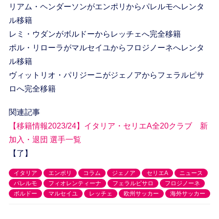
リアム・ヘンダーソンがエンポリからパレルモへレンタ
ル移籍
レミ・ウダンがボルドーからレッチェへ完全移籍
ポル・リローラがマルセイユからフロジノーネへレンタ
ル移籍
ヴィットリオ・パリジーニがジェノアからフェラルピサ
ロへ完全移籍
関連記事
【移籍情報2023/24】イタリア・セリエA全20クラブ 新
加入・退団 選手一覧
【了】
イタリア
エンポリ
コラム
ジェノア
セリエA
ニュース
パレルモ
フィオレンティーナ
フェラルピサロ
フロジノーネ
ボルドー
マルセイユ
レッチェ
欧州サッカー
海外サッカー