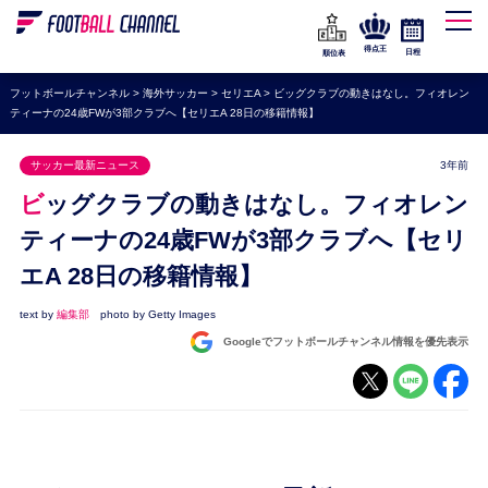
WEリーグ
なでしこジャパン
得点王
日程
順位表
海外サッカー
フットボールチャンネル
>
海外サッカー
>
セリエA
>
ビッグクラブの動きはなし。フィオレン
ティーナの24歳FWが3部クラブへ【セリエA 28日の移籍情報】
プレミアリーグ
ラ・リーガ
サッカー最新ニュース
3年前
セリエA
ビッグクラブの動きはなし。フィオレン
ブンデスリーガ
ティーナの24歳FWが3部クラブへ【セリ
エA 28日の移籍情報】
UEFA
ナショナルチーム
text by
編集部
photo by Getty Images
Googleでフットボールチャンネル情報を優先表示
高校サッカー
動画