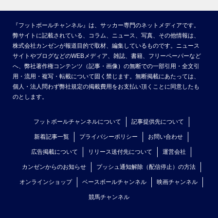
『フットボールチャンネル』は、サッカー専門のネットメディアです。
弊サイトに記載されている、コラム、ニュース、写真、その他情報は、
株式会社カンゼンが報道目的で取材、編集しているものです。ニュース
サイトやブログなどのWEBメディア、雑誌、書籍、フリーペーパーなど
へ、弊社著作権コンテンツ（記事・画像）の無断での一部引用・全文引
用・流用・複写・転載について固く禁じます。無断掲載にあたっては、
個人・法人問わず弊社規定の掲載費用をお支払い頂くことに同意したも
のとします。
フットボールチャンネルについて
記事提供先について
新着記事一覧
プライバシーポリシー
お問い合わせ
広告掲載について
リリース送付先について
運営会社
カンゼンからのお知らせ
プッシュ通知解除（配信停止）の方法
オンラインショップ
ベースボールチャンネル
映画チャンネル
競馬チャンネル