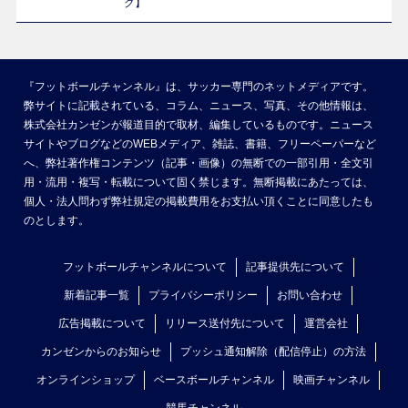
ク】
『フットボールチャンネル』は、サッカー専門のネットメディアです。
弊サイトに記載されている、コラム、ニュース、写真、その他情報は、
株式会社カンゼンが報道目的で取材、編集しているものです。ニュース
サイトやブログなどのWEBメディア、雑誌、書籍、フリーペーパーなど
へ、弊社著作権コンテンツ（記事・画像）の無断での一部引用・全文引
用・流用・複写・転載について固く禁じます。無断掲載にあたっては、
個人・法人問わず弊社規定の掲載費用をお支払い頂くことに同意したも
のとします。
フットボールチャンネルについて
記事提供先について
新着記事一覧
プライバシーポリシー
お問い合わせ
広告掲載について
リリース送付先について
運営会社
カンゼンからのお知らせ
プッシュ通知解除（配信停止）の方法
オンラインショップ
ベースボールチャンネル
映画チャンネル