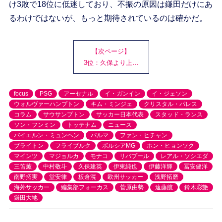
け3敗で18位に低迷しており、不振の原因は鎌田だけにあ
るわけではないが、もっと期待されているのは確かだ。
【次ページ】
3位：久保より上…
focus
PSG
アーセナル
イ・ガンイン
イ・ジェソン
ウォルヴァーハンプトン
キム・ミンジェ
クリスタル・パレス
コラム
サウサンプトン
サッカー日本代表
スタッド・ランス
ソン・フンミン
トッテナム
ニュース
バイエルン・ミュンヘン
パルマ
ファン・ヒチャン
ブライトン
フライブルク
ボルシアMG
ホン・ヒョンソク
マインツ
マジョルカ
モナコ
リバプール
レアル・ソシエダ
三笘薫
中村敬斗
久保建英
伊東純也
伊藤洋輝
冨安健洋
南野拓実
堂安律
板倉滉
欧州サッカー
浅野拓磨
海外サッカー
編集部フォーカス
菅原由勢
遠藤航
鈴木彩艶
鎌田大地