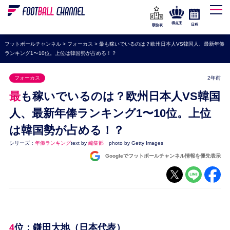
WEリーグ
なでしこジャパン
得点王
日程
順位表
海外サッカー
フットボールチャンネル
>
フォーカス
>
最も稼いでいるのは？欧州日本人VS韓国人、最新年俸
ランキング1〜10位。上位は韓国勢が占める！？
プレミアリーグ
ラ・リーガ
フォーカス
2年前
セリエA
最も稼いでいるのは？欧州日本人VS韓国
ブンデスリーガ
人、最新年俸ランキング1〜10位。上位
は韓国勢が占める！？
UEFA
シリーズ：
年俸ランキング
text by
編集部
photo by Getty Images
ナショナルチーム
Googleでフットボールチャンネル情報を優先表示
高校サッカー
動画
4位：鎌田大地（日本代表）