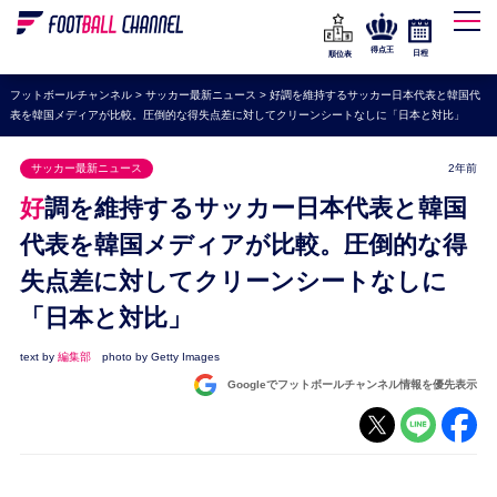
WEリーグ
なでしこジャパン
得点王
日程
順位表
海外サッカー
フットボールチャンネル
>
サッカー最新ニュース
>
好調を維持するサッカー日本代表と韓国代
表を韓国メディアが比較。圧倒的な得失点差に対してクリーンシートなしに「日本と対比」
プレミアリーグ
ラ・リーガ
サッカー最新ニュース
2年前
セリエA
好調を維持するサッカー日本代表と韓国
ブンデスリーガ
代表を韓国メディアが比較。圧倒的な得
失点差に対してクリーンシートなしに
UEFA
「日本と対比」
ナショナルチーム
高校サッカー
text by
編集部
photo by Getty Images
Googleでフットボールチャンネル情報を優先表示
動画