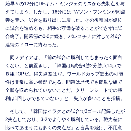
始早々の12分にDFキム・ミンジェのミスから先制点を与
えてしまう。しかし、16分にはFWソン・フンミンが同点
弾を奪い、試合を振り出しに戻した。その後韓国が優位
に試合を進めるも、相手の守備を破ることができずに試
合終了。開幕節の0-0に続き、パレスチナに対して2試合
連続のドローに終わった。
同メディアは、「前の試合に勝利してもまったく面白
くない」と前置きし、「韓国は6試合4勝2分勝点14点で
Ｂ組TOPだ。得失点差は+7。ワールドカップ進出の可能
性は非常に高い状況である。問題は歴代でも簡単な組で
全勝を収められていないことだ。クリーンシートでの勝
利は1回しかできていない」と、失点が多いことを指摘。
そして、「韓国はイラクとの試合で3ゴール記録したが
2失点しており、3-2でようやく勝利している。戦力差に
比べてあまりにも多くの失点だ」と言葉を続け、不用意