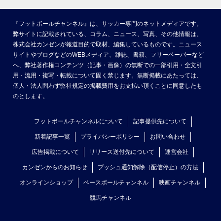
『フットボールチャンネル』は、サッカー専門のネットメディアです。
弊サイトに記載されている、コラム、ニュース、写真、その他情報は、
株式会社カンゼンが報道目的で取材、編集しているものです。ニュース
サイトやブログなどのWEBメディア、雑誌、書籍、フリーペーパーなど
へ、弊社著作権コンテンツ（記事・画像）の無断での一部引用・全文引
用・流用・複写・転載について固く禁じます。無断掲載にあたっては、
個人・法人問わず弊社規定の掲載費用をお支払い頂くことに同意したも
のとします。
フットボールチャンネルについて
記事提供先について
新着記事一覧
プライバシーポリシー
お問い合わせ
広告掲載について
リリース送付先について
運営会社
カンゼンからのお知らせ
プッシュ通知解除（配信停止）の方法
オンラインショップ
ベースボールチャンネル
映画チャンネル
競馬チャンネル