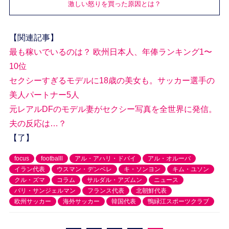
激しい怒りを買った原因とは？
【関連記事】
最も稼いでいるのは？ 欧州日本人、年俸ランキング1〜
10位
セクシーすぎるモデルに18歳の美女も。サッカー選手の
美人パートナー5人
元レアルDFのモデル妻がセクシー写真を全世界に発信。
夫の反応は…？
【了】
focus
footballl
アル・アハリ・ドバイ
アル・オルーバ
イラン代表
ウスマン・デンベレ
キ・ソンヨン
キム・ユソン
クル・ズマ
コラム
サルダル・アズムン
ニュース
パリ・サンジェルマン
フランス代表
北朝鮮代表
欧州サッカー
海外サッカー
韓国代表
鴨緑江スポーツクラブ