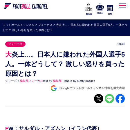
WEリーグ
なでしこジャパン
得点王
日程
順位表
海外サッカー
フットボールチャンネル
>
フォーカス
>
大炎上…。日本人に嫌われた外国人選手5人。一体どう
して？ 激しい怒りを買った原因とは？
プレミアリーグ
ラ・リーガ
フォーカス
1年前
セリエA
大炎上…。日本人に嫌われた外国人選手5
ブンデスリーガ
人。一体どうして？ 激しい怒りを買った
原因とは？
UEFA
シリーズ：
編集部フォーカス
text by
編集部
photo by Getty Images
ナショナルチーム
Googleでフットボールチャンネル情報を優先表示
高校サッカー
動画
FW：サルダル・アズムン（イラン代表）