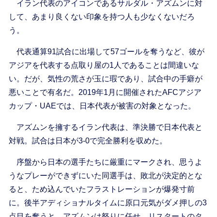
イラン代表のアイコンであるサルダル・アズムンに対
して、あまり良くない印象を持つ人も少なくないだろ
う。
代表通算91試合に出場して57ゴールを奪うなど、彼が
アジアを代表する点取り屋の1人であることは間違いな
い。だが、気性の荒さが玉に瑕であり、試合中の手癖が
悪いことで有名だ。2019年1月に開催されたAFCアジア
カップ・UAEでは、日本代表が被害の対象となった。
アズムンを擁するイラン代表は、準決勝で日本代表と
対戦。試合は日本が3-0で完全勝利を収めた。
序盤から日本の選手たちに厳重にマークされ、思うよ
うなプレーができずにいた同選手は、敗北が決定的とな
ると、ため込んでいたフラストレーションが爆発寸前
に。後半アディショナルタイムに原口元気がダメ押しの3
点目を奪うと、アズムンは怒りに任せ、リスタートのタ