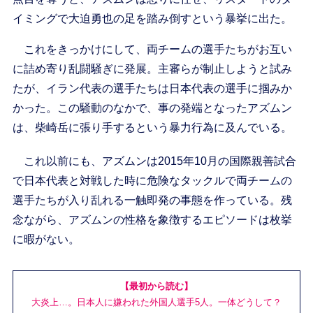
イミングで大迫勇也の足を踏み倒すという暴挙に出た。
これをきっかけにして、両チームの選手たちがお互い
に詰め寄り乱闘騒ぎに発展。主審らが制止しようと試み
たが、イラン代表の選手たちは日本代表の選手に掴みか
かった。この騒動のなかで、事の発端となったアズムン
は、柴崎岳に張り手するという暴力行為に及んでいる。
これ以前にも、アズムンは2015年10月の国際親善試合
で日本代表と対戦した時に危険なタックルで両チームの
選手たちが入り乱れる一触即発の事態を作っている。残
念ながら、アズムンの性格を象徴するエピソードは枚挙
に暇がない。
【最初から読む】
大炎上…。日本人に嫌われた外国人選手5人。一体どうして？