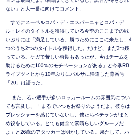
ョンは最高だよ。準備はできているし、試合が待ちきれ
ない」と大一番に向けてコメント。
すでにスーペルコパ・デ・エスパーニャとコパ・デ
ル・レイのタイトルを獲得している今季のここまでの戦
いぶりには「満足している。勝つためにここに来たし、4
つのうち2つのタイトルを獲得した。だけど、まだ2つ残
っている。ケガで苦しい時期もあったが、今はチームを
助けるために100％のモチベーションがある」と今季RB
ライプツィヒから10年ぶりにバルサに帰還した背番号
「20」は語った。
また、若い選手が多いロッカールームの雰囲気につい
ても言及し、「 まるでいつもお祭りのようだよ。彼らは
プレッシャーを感じていないし、僕たちベテランがまと
め役をしている。とても健全で素晴らしいグループだ
よ」と26歳のアタッカーは明かしている。果たして、ハ