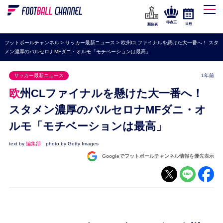
WEリーグ
なでしこジャパン
得点王
日程
順位表
海外サッカー
フットボールチャンネル
>
サッカー最新ニュース
>
欧州CLファイナルを懸けた大一番へ！ スタ
メン濃厚のバルセロナMFダニ・オルモ「モチベーションは最高」
プレミアリーグ
ラ・リーガ
サッカー最新ニュース
1年前
セリエA
欧州CLファイナルを懸けた大一番へ！
ブンデスリーガ
スタメン濃厚のバルセロナMFダニ・オ
ルモ「モチベーションは最高」
UEFA
ナショナルチーム
text by
編集部
photo by Getty Images
Googleでフットボールチャンネル情報を優先表示
高校サッカー
動画