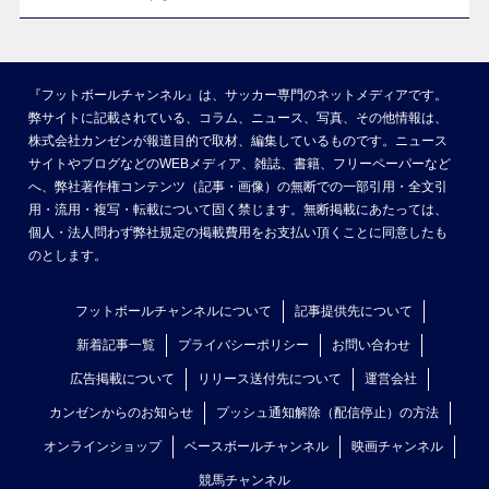
『フットボールチャンネル』は、サッカー専門のネットメディアです。
弊サイトに記載されている、コラム、ニュース、写真、その他情報は、
株式会社カンゼンが報道目的で取材、編集しているものです。ニュース
サイトやブログなどのWEBメディア、雑誌、書籍、フリーペーパーなど
へ、弊社著作権コンテンツ（記事・画像）の無断での一部引用・全文引
用・流用・複写・転載について固く禁じます。無断掲載にあたっては、
個人・法人問わず弊社規定の掲載費用をお支払い頂くことに同意したも
のとします。
フットボールチャンネルについて
記事提供先について
新着記事一覧
プライバシーポリシー
お問い合わせ
広告掲載について
リリース送付先について
運営会社
カンゼンからのお知らせ
プッシュ通知解除（配信停止）の方法
オンラインショップ
ベースボールチャンネル
映画チャンネル
競馬チャンネル