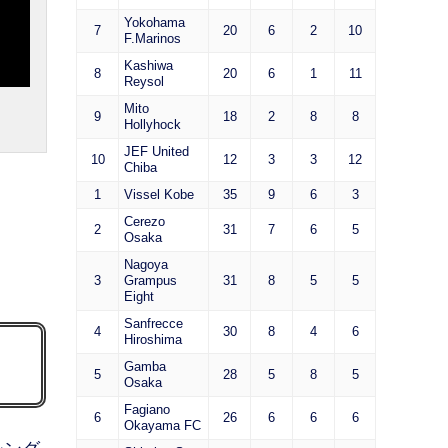
Yokohama
7
20
6
2
10
F.Marinos
Kashiwa
8
20
6
1
11
Reysol
Mito
9
18
2
8
8
Hollyhock
JEF United
10
12
3
3
12
Chiba
1
Vissel Kobe
35
9
6
3
Cerezo
2
31
7
6
5
Osaka
Nagoya
3
Grampus
31
8
5
5
Eight
Sanfrecce
4
30
8
4
6
Hiroshima
Gamba
5
28
5
8
5
Osaka
Fagiano
6
26
6
6
6
Okayama FC