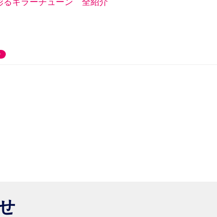
彩るキラーチューン 全紹介
ー
らせ