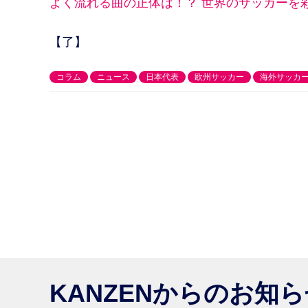
よく流れる曲の正体は！？ 世界のサッカーを
【了】
コラム
ニュース
日本代表
欧州サッカー
海外サッカ
KANZENからのお知