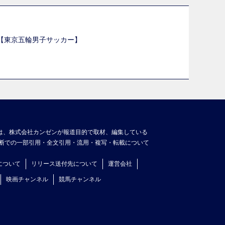
選【東京五輪男子サッカー】
】
は、株式会社カンゼンが報道目的で取材、編集している
断での一部引用・全文引用・流用・複写・転載について
について
リリース送付先について
運営会社
映画チャンネル
競馬チャンネル