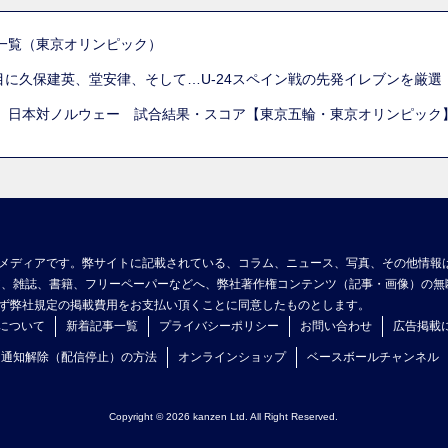
一覧（東京オリンピック）
列目に久保建英、堂安律、そして…U-24スペイン戦の先発イレブンを厳
 日本対ノルウェー 試合結果・スコア【東京五輪・東京オリンピック
メディアです。弊サイトに記載されている、コラム、ニュース、写真、その他情報
ア、雑誌、書籍、フリーペーパーなどへ、弊社著作権コンテンツ（記事・画像）の無
ず弊社規定の掲載費用をお支払い頂くことに同意したものとします。
について
新着記事一覧
プライバシーポリシー
お問い合わせ
広告掲載
ュ通知解除（配信停止）の方法
オンラインショップ
ベースボールチャンネル
Copyright © 2026 kanzen Ltd. All Right Reserved.