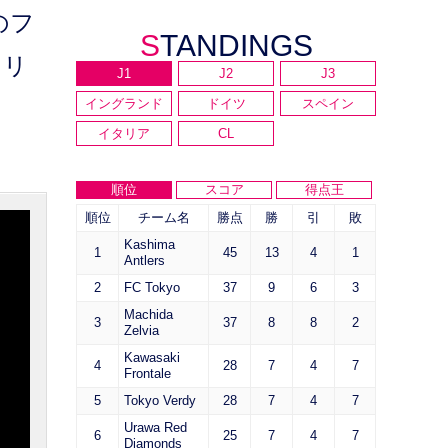
のフ
STANDINGS
リリ
J1
J2
J3
イングランド
ドイツ
スペイン
イタリア
CL
順位
スコア
得点王
順位
チーム名
勝点
勝
引
敗
Kashima
1
45
13
4
1
Antlers
2
FC Tokyo
37
9
6
3
Machida
3
37
8
8
2
Zelvia
Kawasaki
4
28
7
4
7
Frontale
5
Tokyo Verdy
28
7
4
7
Urawa Red
6
25
7
4
7
Diamonds