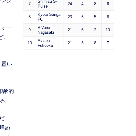
シング
Shimizu S-
7
24
4
8
6
Pulse
Kyoto Sanga
8
23
5
5
8
FC
フォー
V-Varen
9
21
6
2
10
Nagasaki
ど、
Avispa
10
21
3
8
7
Fukuoka
を置い
印象的
いる。
だ
を埋め