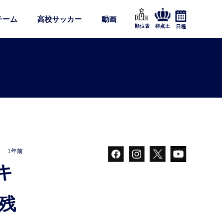
チーム
高校サッカー
動画
順位表
得点王
日程
1年前
残