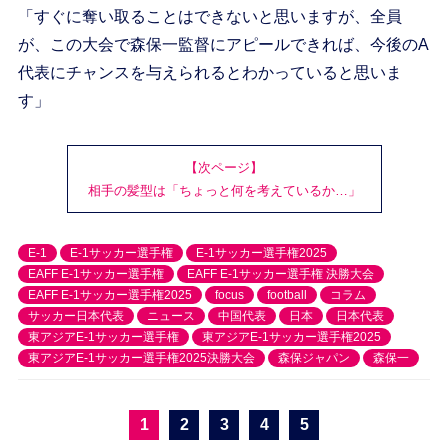
「すぐに奪い取ることはできないと思いますが、全員
が、この大会で森保一監督にアピールできれば、今後のA
代表にチャンスを与えられるとわかっていると思いま
す」
【次ページ】
相手の髪型は「ちょっと何を考えているか…」
E-1
E-1サッカー選手権
E-1サッカー選手権2025
EAFF E-1サッカー選手権
EAFF E-1サッカー選手権 決勝大会
EAFF E-1サッカー選手権2025
focus
football
コラム
サッカー日本代表
ニュース
中国代表
日本
日本代表
東アジアE-1サッカー選手権
東アジアE-1サッカー選手権2025
東アジアE-1サッカー選手権2025決勝大会
森保ジャパン
森保一
1
2
3
4
5