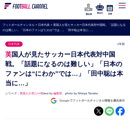
WEリーグ
なでしこジャパン
得点王
日程
順位表
海外サッカー
フットボールチャンネル
>
日本代表
>
英国人が見たサッカー日本代表対中国戦。「話題になる
のは難しい」「日本のファンは“にわか”では…」「田中聡は本当に…」
プレミアリーグ
ラ・リーガ
日本代表
1年前
セリエA
英国人が見たサッカー日本代表対中国
ブンデスリーガ
戦。「話題になるのは難しい」「日本の
ファンは“にわか”では…」「田中聡は本
UEFA
当に…」
ナショナルチーム
高校サッカー
シリーズ：
英国人が見た○○戦
text by
編集部
photo by Shinya Tanaka
Googleでフットボールチャンネル情報を優先表示
動画