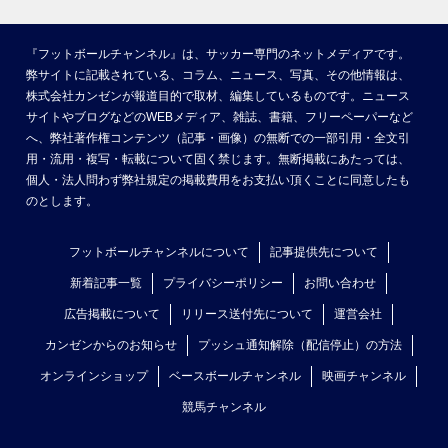
『フットボールチャンネル』は、サッカー専門のネットメディアです。
弊サイトに記載されている、コラム、ニュース、写真、その他情報は、
株式会社カンゼンが報道目的で取材、編集しているものです。ニュース
サイトやブログなどのWEBメディア、雑誌、書籍、フリーペーパーなど
へ、弊社著作権コンテンツ（記事・画像）の無断での一部引用・全文引
用・流用・複写・転載について固く禁じます。無断掲載にあたっては、
個人・法人問わず弊社規定の掲載費用をお支払い頂くことに同意したも
のとします。
フットボールチャンネルについて
記事提供先について
新着記事一覧
プライバシーポリシー
お問い合わせ
広告掲載について
リリース送付先について
運営会社
カンゼンからのお知らせ
プッシュ通知解除（配信停止）の方法
オンラインショップ
ベースボールチャンネル
映画チャンネル
競馬チャンネル