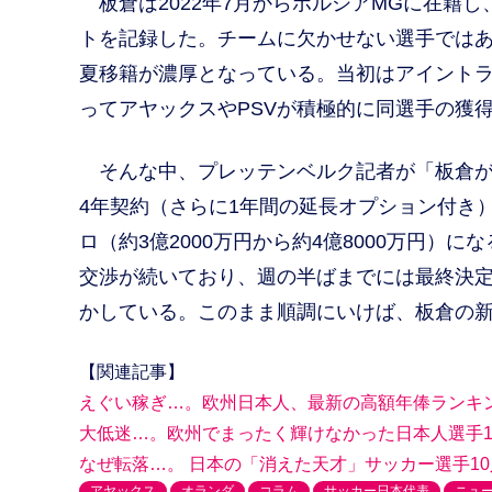
板倉は2022年7月からボルシアMGに在籍し
トを記録した。チームに欠かせない選手ではあ
夏移籍が濃厚となっている。当初はアイント
ってアヤックスやPSVが積極的に同選手の獲
そんな中、プレッテンベルク記者が「板倉が
4年契約（さらに1年間の延長オプション付き）
ロ（約3億2000万円から約4億8000万円
交渉が続いており、週の半ばまでには最終決
かしている。このまま順調にいけば、板倉の
【関連記事】
えぐい稼ぎ…。欧州日本人、最新の高額年俸ランキング
大低迷…。欧州でまったく輝けなかった日本人選手1
なぜ転落…。 日本の「消えた天才」サッカー選手10
アヤックス
オランダ
コラム
サッカー日本代表
ニュ