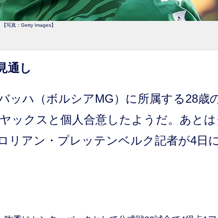
【写真：Getty Images】
見通し
ッハ（ボルシアMG）に所属する28歳
アヤックスと個人合意したようだ。あとは
ロリアン・プレッテンベルク記者が4日