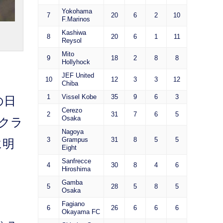
Yokohama
7
20
6
2
10
F.Marinos
Kashiwa
8
20
6
1
11
Reysol
Mito
9
18
2
8
8
Hollyhock
JEF United
10
12
3
3
12
Chiba
1
Vissel Kobe
35
9
6
3
の日
Cerezo
2
31
7
6
5
Osaka
クラ
Nagoya
3
Grampus
31
8
5
5
に明
Eight
Sanfrecce
4
30
8
4
6
Hiroshima
Gamba
5
28
5
8
5
Osaka
Fagiano
6
26
6
6
6
Okayama FC