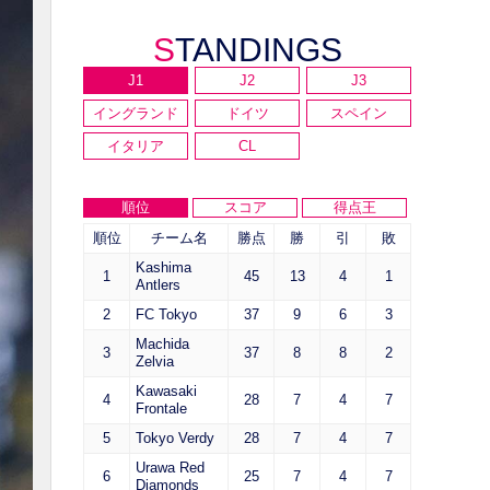
STANDINGS
J1
J2
J3
イングランド
ドイツ
スペイン
イタリア
CL
順位
スコア
得点王
順位
チーム名
勝点
勝
引
敗
Kashima
1
45
13
4
1
Antlers
2
FC Tokyo
37
9
6
3
Machida
3
37
8
8
2
Zelvia
Kawasaki
4
28
7
4
7
Frontale
5
Tokyo Verdy
28
7
4
7
Urawa Red
6
25
7
4
7
Diamonds