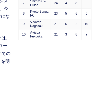
シス
Shimizu S-
7
24
4
8
6
Pulse
、今
Kyoto Sanga
8
23
5
5
8
FC
近にな
V-Varen
9
21
6
2
10
Nagasaki
Avispa
10
21
3
8
7
Fukuoka
クは、
ユー
いての
とを明