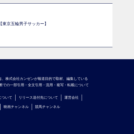
選【東京五輪男子サッカー】
】
は、株式会社カンゼンが報道目的で取材、編集している
断での一部引用・全文引用・流用・複写・転載について
について
リリース送付先について
運営会社
映画チャンネル
競馬チャンネル