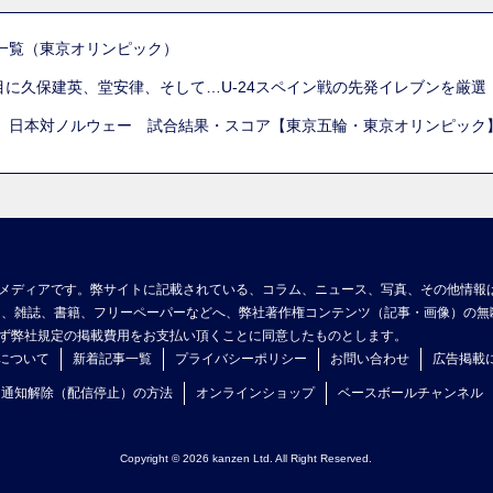
一覧（東京オリンピック）
列目に久保建英、堂安律、そして…U-24スペイン戦の先発イレブンを厳
 日本対ノルウェー 試合結果・スコア【東京五輪・東京オリンピック
メディアです。弊サイトに記載されている、コラム、ニュース、写真、その他情報
ア、雑誌、書籍、フリーペーパーなどへ、弊社著作権コンテンツ（記事・画像）の無
ず弊社規定の掲載費用をお支払い頂くことに同意したものとします。
について
新着記事一覧
プライバシーポリシー
お問い合わせ
広告掲載
ュ通知解除（配信停止）の方法
オンラインショップ
ベースボールチャンネル
Copyright © 2026 kanzen Ltd. All Right Reserved.