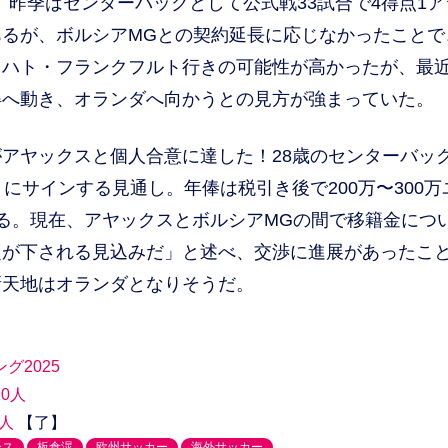
、昨季はセンターバックとして公式戦33試合で4得点1ア
るが、ボルシアMGとの契約延長に応じなかったことで
ラハト・フランクフルト行きの可能性が高かったが、最
得へ動き、オランダへ向かうとの見方が強まっていた。
アヤックスと個人合意に達した！28歳のセンターバッ
にサインする見通し。年俸は税引き後で200万〜300万
）になる。現在、アヤックスとボルシアMGの間で移籍金につ
定が下される見込みだ」と述べ、交渉に進展があったこ
新天地はオランダとなりそうだ。
2025
0人
人
【了】
ース
板倉滉
欧州サッカー
海外サッカー