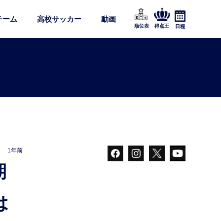
チーム
高校サッカー
動画
順位表
得点王
日程
1年前
は