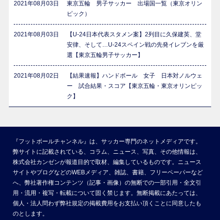
2021年08月03日
東京五輪 男子サッカー 出場国一覧（東京オリン
ピック）
2021年08月03日
【U-24日本代表スタメン案】2列目に久保建英、堂
安律、そして…U-24スペイン戦の先発イレブンを厳
選【東京五輪男子サッカー】
2021年08月02日
【結果速報】ハンドボール 女子 日本対ノルウェ
ー 試合結果・スコア【東京五輪・東京オリンピッ
ク】
『フットボールチャンネル』は、サッカー専門のネットメディアです。
弊サイトに記載されている、コラム、ニュース、写真、その他情報は、
株式会社カンゼンが報道目的で取材、編集しているものです。ニュース
サイトやブログなどのWEBメディア、雑誌、書籍、フリーペーパーなど
へ、弊社著作権コンテンツ（記事・画像）の無断での一部引用・全文引
用・流用・複写・転載について固く禁じます。無断掲載にあたっては、
個人・法人問わず弊社規定の掲載費用をお支払い頂くことに同意したも
のとします。