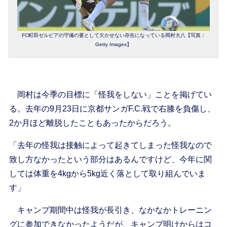
FC町田ゼルビアの守備の要として欠かせない存在になっている岡村大八【写真：
Getty Images】
岡村は今季の目標に「怪我をしない」ことを掲げてい
る。去年の9月23日に京都サンガF.C.戦で右膝を負傷し、
2か月ほど離脱したこともあったからだろう。
「去年の怪我は接触によって起きてしまった怪我なので
致し方なかったという部分はあるんですけど、今年に関
しては体重を4kgから5kg近く落として取り組んでいま
す」
キャンプ期間中は怪我が長引き、なかなかトレーニン
グに参加できなかったようだが、キャンプ明けからはコ