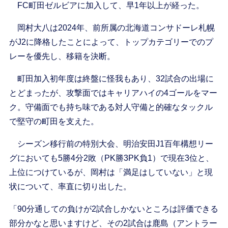
FC町田ゼルビアに加入して、早1年以上が経った。
岡村大八は2024年、前所属の北海道コンサドーレ札幌
がJ2に降格したことによって、トップカテゴリーでのプ
レーを優先し、移籍を決断。
町田加入初年度は終盤に怪我もあり、32試合の出場に
とどまったが、攻撃面ではキャリアハイの4ゴールをマー
ク。守備面でも持ち味である対人守備と的確なタックル
で堅守の町田を支えた。
シーズン移行前の特別大会、明治安田J1百年構想リー
グにおいても5勝4分2敗（PK勝3PK負1）で現在3位と、
上位につけているが、岡村は「満足はしていない」と現
状について、率直に切り出した。
「90分通しての負けが2試合しかないところは評価できる
部分かなと思いますけど、その2試合は鹿島（アントラー