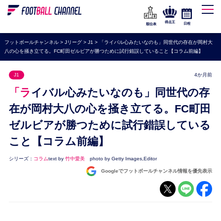
WEリーグ
なでしこジャパン
得点王
日程
順位表
海外サッカー
フットボールチャンネル
>
Jリーグ
>
J1
>
「ライバル心みたいなのも」同世代の存在が岡村大
八の心を掻き立てる。FC町田ゼルビアが勝つために試行錯誤していること【コラム前編】
プレミアリーグ
ラ・リーガ
J1
4か月前
セリエA
「ライバル心みたいなのも」同世代の存
ブンデスリーガ
在が岡村大八の心を掻き立てる。FC町田
ゼルビアが勝つために試行錯誤している
UEFA
こと【コラム前編】
ナショナルチーム
高校サッカー
シリーズ：
コラム
text by
竹中愛美
photo by Getty Images,Editor
Googleでフットボールチャンネル情報を優先表示
動画