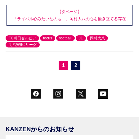
【次ページ】
「ライバル心みたいなのも…」岡村大八の心を掻き立てる存在
FC町田ゼルビア
focus
football
J1
岡村大八
明治安田Jリーグ
1
2
KANZENからのお知らせ