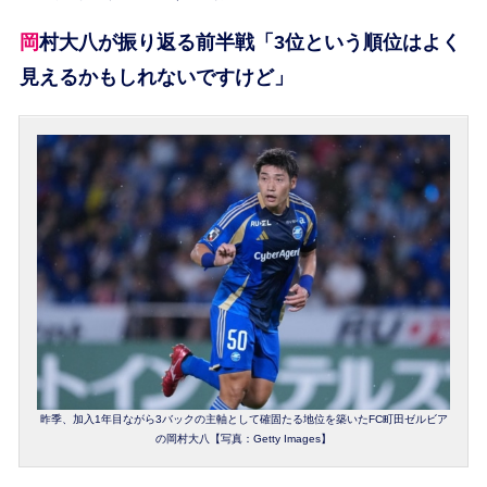
岡村大八が振り返る前半戦「3位という順位はよく
見えるかもしれないですけど」
昨季、加入1年目ながら3バックの主軸として確固たる地位を築いたFC町田ゼルビア
の岡村大八【写真：Getty Images】