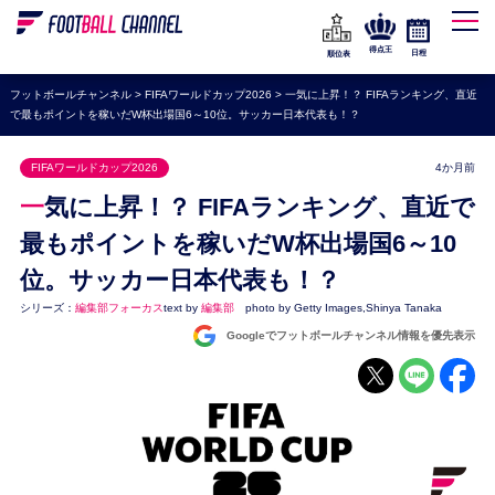
WEリーグ
なでしこジャパン
得点王
日程
順位表
海外サッカー
フットボールチャンネル
>
FIFAワールドカップ2026
>
一気に上昇！？ FIFAランキング、直近
で最もポイントを稼いだW杯出場国6～10位。サッカー日本代表も！？
プレミアリーグ
ラ・リーガ
FIFAワールドカップ2026
4か月前
セリエA
一気に上昇！？ FIFAランキング、直近で
ブンデスリーガ
最もポイントを稼いだW杯出場国6～10
位。サッカー日本代表も！？
UEFA
シリーズ：
編集部フォーカス
text by
編集部
photo by Getty Images,Shinya Tanaka
ナショナルチーム
Googleでフットボールチャンネル情報を優先表示
高校サッカー
動画