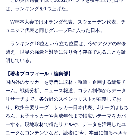
この英国遠征全体で10.31ポイントを積み上げた日本
は、ランキングを1つ上げた。
W杯本大会ではオランダ代表、スウェーデン代表、チ
ュニジア代表と同じグループFに入った日本。
ランキング18位という立ち位置は、今やアジアの枠を
越え、世界の強豪と対等に渡り合う存在であることを証
明している。
【著者プロフィール：編集部】
国内外のサッカーを専門に取材・執筆・企画する編集チ
ーム。戦術分析、ニュース報道、コラム制作からデータ
リサーチまで、各分野のスペシャリストが在籍してお
り、欧州主要リーグ、サッカー日本代表、Jリーグはもち
ろん、女子サッカーや育成年代まで幅広いテーマをカバ
ーする。現地取材で得たリアルや、データを活用したユ
ニークなコンテンツなど、読者に“今、本当に知るべきサ