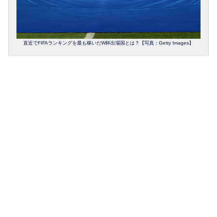
直近でFIFAランキングを最も稼いだW杯出場国とは？【写真：Getty Images】