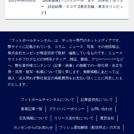
2021年08月02日
【結果速報】ハンドボール 女子 日本対ノルウェ
ー 試合結果・スコア【東京五輪・東京オリンピッ
ク】
『フットボールチャンネル』は、サッカー専門のネットメディアです。
弊サイトに記載されている、コラム、ニュース、写真、その他情報は、
株式会社カンゼンが報道目的で取材、編集しているものです。ニュース
サイトやブログなどのWEBメディア、雑誌、書籍、フリーペーパーなど
へ、弊社著作権コンテンツ（記事・画像）の無断での一部引用・全文引
用・流用・複写・転載について固く禁じます。無断掲載にあたっては、
個人・法人問わず弊社規定の掲載費用をお支払い頂くことに同意したも
のとします。
フットボールチャンネルについて
記事提供先について
新着記事一覧
プライバシーポリシー
お問い合わせ
広告掲載について
リリース送付先について
運営会社
カンゼンからのお知らせ
プッシュ通知解除（配信停止）の方法