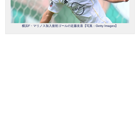
横浜F・マリノス加入後初ゴールの近藤友喜【写真：Getty Images】