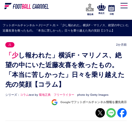
WEリーグ
なでしこジャパン
得点王
日程
順位表
海外サッカー
フットボールチャンネル
>
Jリーグ
>
J1
>
「少し報われた」横浜F・マリノス、絶望の中にいた
近藤友喜を救ったもの。「本当に苦しかった」日々を乗り越えた先の笑顔【コラム】
プレミアリーグ
ラ・リーガ
J1
2か月前
セリエA
「少し報われた」横浜F・マリノス、絶
ブンデスリーガ
望の中にいた近藤友喜を救ったもの。
「本当に苦しかった」日々を乗り越えた
UEFA
先の笑顔【コラム】
ナショナルチーム
高校サッカー
シリーズ：
コラム
text by
菊地正典 フリーライター
photo by Getty Images
Googleでフットボールチャンネル情報を優先表示
動画