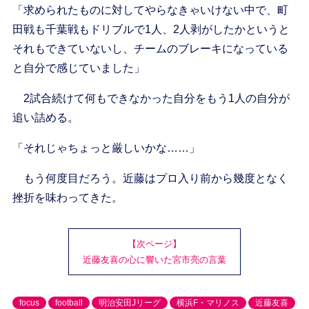
「求められたものに対してやらなきゃいけない中で、町
田戦も千葉戦もドリブルで1人、2人剥がしたかというと
それもできていないし、チームのブレーキになっている
と自分で感じていました」
2試合続けて何もできなかった自分をもう1人の自分が
追い詰める。
「それじゃちょっと厳しいかな……」
もう何度目だろう。近藤はプロ入り前から幾度となく
挫折を味わってきた。
【次ページ】
近藤友喜の心に響いた宮市亮の言葉
focus
football
明治安田Jリーグ
横浜F・マリノス
近藤友喜