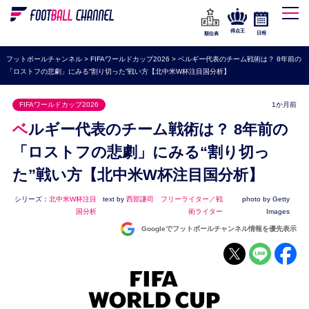
WEリーグ
なでしこジャパン
得点王
日程
順位表
海外サッカー
フットボールチャンネル
>
FIFAワールドカップ2026
>
ベルギー代表のチーム戦術は？ 8年前の
「ロストフの悲劇」にみる“割り切った”戦い方【北中米W杯注目国分析】
プレミアリーグ
ラ・リーガ
FIFAワールドカップ2026
1か月前
セリエA
ベルギー代表のチーム戦術は？ 8年前の
ブンデスリーガ
「ロストフの悲劇」にみる“割り切っ
た”戦い方【北中米W杯注目国分析】
UEFA
ナショナルチーム
シリーズ：
北中米W杯注目
text by
西部謙司 フリーライター／戦
photo by Getty
国分析
術ライター
Images
高校サッカー
Googleでフットボールチャンネル情報を優先表示
動画