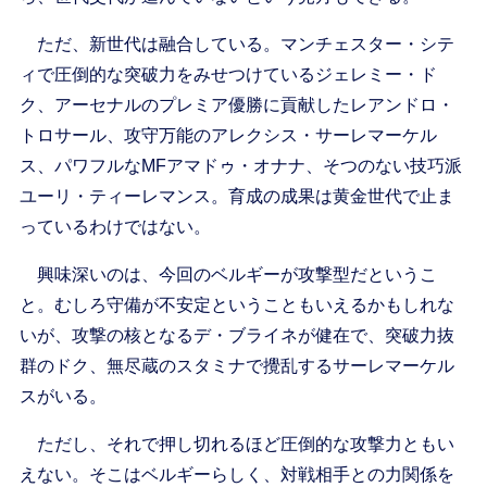
ただ、新世代は融合している。マンチェスター・シテ
ィで圧倒的な突破力をみせつけているジェレミー・ド
ク、アーセナルのプレミア優勝に貢献したレアンドロ・
トロサール、攻守万能のアレクシス・サーレマーケル
ス、パワフルなMFアマドゥ・オナナ、そつのない技巧派
ユーリ・ティーレマンス。育成の成果は黄金世代で止ま
っているわけではない。
興味深いのは、今回のベルギーが攻撃型だというこ
と。むしろ守備が不安定ということもいえるかもしれな
いが、攻撃の核となるデ・ブライネが健在で、突破力抜
群のドク、無尽蔵のスタミナで攪乱するサーレマーケル
スがいる。
ただし、それで押し切れるほど圧倒的な攻撃力ともい
えない。そこはベルギーらしく、対戦相手との力関係を