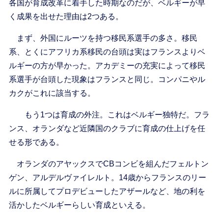
各国が育成改革に着手した時期なのだが、ベルギーが早
く成果を出せた理由は2つある。
まず、外国にルーツを持つ移民系選手の多さ。移民
系、とくにアフリカ系移民の台頭は実はフランスよりベ
ルギーの方が早かった。アカデミーの充実によって移民
系選手が台頭した現象はフランスと同じ。コンパニやル
カクがこれに該当する。
もう1つは育成の外注。これはベルギー独特だ。フラ
ンス、オランダなど近隣国のクラブに育成の仕上げを任
せる形である。
オランダのアヤックスでCBコンビを組んだフェルトン
ゲン、アルデルヴァイレルト。14歳からフランスのリー
ルに所属してプロデビューしたアザールなど、地の利を
活かしたベルギーらしい育成といえる。