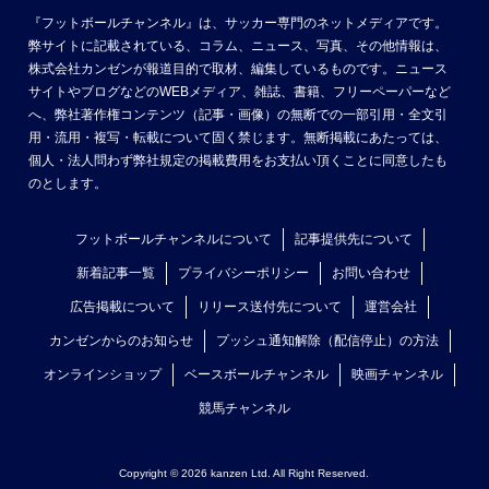
『フットボールチャンネル』は、サッカー専門のネットメディアです。
弊サイトに記載されている、コラム、ニュース、写真、その他情報は、
株式会社カンゼンが報道目的で取材、編集しているものです。ニュース
サイトやブログなどのWEBメディア、雑誌、書籍、フリーペーパーなど
へ、弊社著作権コンテンツ（記事・画像）の無断での一部引用・全文引
用・流用・複写・転載について固く禁じます。無断掲載にあたっては、
個人・法人問わず弊社規定の掲載費用をお支払い頂くことに同意したも
のとします。
フットボールチャンネルについて
記事提供先について
新着記事一覧
プライバシーポリシー
お問い合わせ
広告掲載について
リリース送付先について
運営会社
カンゼンからのお知らせ
プッシュ通知解除（配信停止）の方法
オンラインショップ
ベースボールチャンネル
映画チャンネル
競馬チャンネル
Copyright © 2026 kanzen Ltd. All Right Reserved.