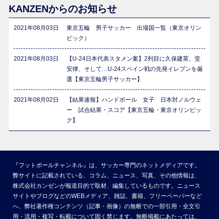
KANZENからのお知らせ
2021年08月03日
東京五輪 男子サッカー 出場国一覧（東京オリン
ピック）
2021年08月03日
【U-24日本代表スタメン案】2列目に久保建英、堂
安律、そして…U-24スペイン戦の先発イレブンを厳
選【東京五輪男子サッカー】
2021年08月02日
【結果速報】ハンドボール 女子 日本対ノルウェ
ー 試合結果・スコア【東京五輪・東京オリンピッ
ク】
『フットボールチャンネル』は、サッカー専門のネットメディアです。
弊サイトに記載されている、コラム、ニュース、写真、その他情報は、
株式会社カンゼンが報道目的で取材、編集しているものです。ニュース
サイトやブログなどのWEBメディア、雑誌、書籍、フリーペーパーなど
へ、弊社著作権コンテンツ（記事・画像）の無断での一部引用・全文引
用・流用・複写・転載について固く禁じます。無断掲載にあたっては、