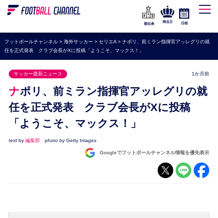
WEリーグ
なでしこジャパン
得点王
日程
順位表
海外サッカー
フットボールチャンネル
>
海外サッカー
>
セリエA
>
ナポリ、前ミラン指揮官アッレグリの就
任を正式発表 クラブ会長がXに投稿「ようこそ、マックス！」
プレミアリーグ
ラ・リーガ
サッカー最新ニュース
1か月前
セリエA
ナポリ、前ミラン指揮官アッレグリの就
ブンデスリーガ
任を正式発表 クラブ会長がXに投稿
「ようこそ、マックス！」
UEFA
ナショナルチーム
text by
編集部
photo by Getty Images
Googleでフットボールチャンネル情報を優先表示
高校サッカー
動画