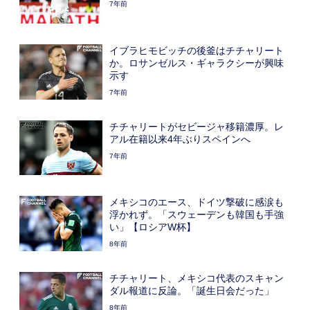
7年前
イブラヒモビッチの後釜はチチャリート
か。ロサンゼルス・ギャラクシーが興味
示す
7年前
チチャリートがセビージャ移籍濃厚。レ
アル在籍以来4年ぶりスペインへ
7年前
メキシコのエース、ドイツ撃破に感涙も
浮かれず。「スウェーデンも韓国も手強
い」【ロシアW杯】
8年前
チチャリート、メキシコ代表のスキャン
ダル報道に反論。「誕生日会だった」
8年前