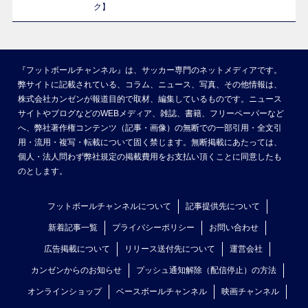
ク】
『フットボールチャンネル』は、サッカー専門のネットメディアです。
弊サイトに記載されている、コラム、ニュース、写真、その他情報は、
株式会社カンゼンが報道目的で取材、編集しているものです。ニュース
サイトやブログなどのWEBメディア、雑誌、書籍、フリーペーパーなど
へ、弊社著作権コンテンツ（記事・画像）の無断での一部引用・全文引
用・流用・複写・転載について固く禁じます。無断掲載にあたっては、
個人・法人問わず弊社規定の掲載費用をお支払い頂くことに同意したも
のとします。
フットボールチャンネルについて
記事提供先について
新着記事一覧
プライバシーポリシー
お問い合わせ
広告掲載について
リリース送付先について
運営会社
カンゼンからのお知らせ
プッシュ通知解除（配信停止）の方法
オンラインショップ
ベースボールチャンネル
映画チャンネル