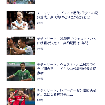
チチャリート、プレミア歴代2位タイの記
録達成。豪代表FWが1位の記録とは…
9年前
チチャリート、23億円でウェスト・ハム
に移籍が決定！ 契約期間は3年間
9年前
チチャリート、ウェスト・ハム移籍でク
ラブ間合意！ メキシコ代表歴代最多得
点者
9年前
チチャリート、レバークーゼン退団決定
的。気になる移籍先は…
9年前