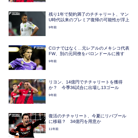
残り1年で契約満了のチチャリート、マン
U時代以来のプレミア復帰の可能性が浮上
9年前
Cロナではなく…元レアルのメキシコ代表
FW、別の元同僚をバロンドールに推す
9年前
リヨン、14億円でチチャリートを獲得
か？ 今季36試合に出場し13ゴール
9年前
復活のチチャリート、今夏にリバプール
に移籍？ 34億円を用意か
11年前