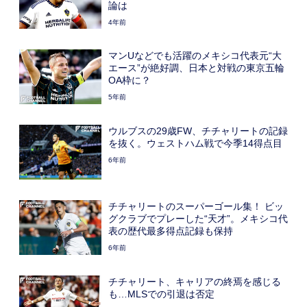
論は
4年前
マンUなどでも活躍のメキシコ代表元“大
エース”が絶好調、日本と対戦の東京五輪
OA枠に？
5年前
ウルブスの29歳FW、チチャリートの記録
を抜く。ウェストハム戦で今季14得点目
6年前
チチャリートのスーパーゴール集！ ビッ
グクラブでプレーした“天才”。メキシコ代
表の歴代最多得点記録も保持
6年前
チチャリート、キャリアの終焉を感じる
も…MLSでの引退は否定