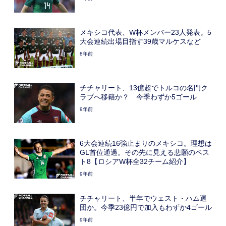
メキシコ代表、W杯メンバー23人発表。5
大会連続出場目指す39歳マルケスなど
8年前
チチャリート、13億超でトルコの名門ク
ラブへ移籍か？ 今季わずか5ゴール
9年前
6大会連続16強止まりのメキシコ。理想は
GL首位通過。その先に見える悲願のベス
ト8【ロシアW杯全32チーム紹介】
9年前
チチャリート、半年でウェスト・ハム退
団か。今季23億円で加入もわずか4ゴール
9年前