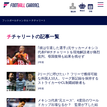
WEリーグ
なでしこジャパン
得点王
日程
順位表
海外サッカー
フットボールチャンネル
>
チチャリート
プレミアリーグ
ラ・リーガ
チチャリートの記事一覧
セリエA
｢彼は引退した選手｣元サッカーメキシコ
ブンデスリーガ
代表FWチチャリートを現地解説者が痛烈
批判。母国復帰も結果を残せず
UEFA
2年前
ナショナルチーム
Jリーグに呼びたい？ フリーで獲得可能
高校サッカー
な外国人10人。リーグ新記録を保持する
ストライカーやCL制覇経験者も
動画
3年前
メキシコ代表“元エース”、4度目のワール
ドカップ出場なるか？ 監督が下した結