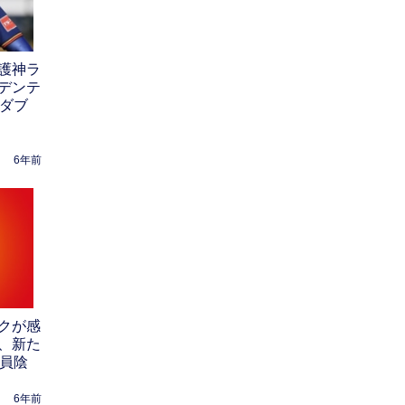
護神ラ
デンテ
をダブ
6年前
クが感
、新た
全員陰
6年前