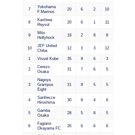
Yokohama
7
20
6
2
10
F.Marinos
Kashiwa
8
20
6
1
11
Reysol
Mito
9
18
2
8
8
Hollyhock
JEF United
10
12
3
3
12
Chiba
1
Vissel Kobe
35
9
6
3
Cerezo
2
31
7
6
5
Osaka
Nagoya
3
Grampus
31
8
5
5
Eight
Sanfrecce
4
30
8
4
6
Hiroshima
Gamba
5
28
5
8
5
Osaka
Fagiano
6
26
6
6
6
Okayama FC