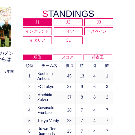
STANDINGS
J1
J2
J3
イングランド
ドイツ
スペイン
イタリア
CL
のメン
順位
スコア
得点王
からは
順位
チーム名
勝点
勝
引
敗
8年前
Kashima
1
45
13
4
1
Antlers
2
FC Tokyo
37
9
6
3
Machida
3
37
8
8
2
Zelvia
Kawasaki
4
28
7
4
7
Frontale
5
Tokyo Verdy
28
7
4
7
Urawa Red
6
25
7
4
7
Diamonds