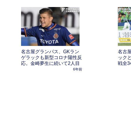
名古屋グランパス、GKラン
名古
ゲラックも新型コロナ陽性反
ック
応。金崎夢生に続いて2人目
戦全3
6年前