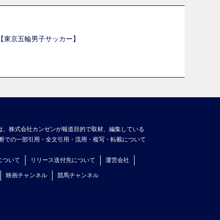
選【東京五輪男子サッカー】
】
は、株式会社カンゼンが報道目的で取材、編集している
断での一部引用・全文引用・流用・複写・転載について
について
リリース送付先について
運営会社
映画チャンネル
競馬チャンネル