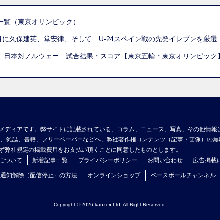
一覧（東京オリンピック）
列目に久保建英、堂安律、そして…U-24スペイン戦の先発イレブンを厳
 日本対ノルウェー 試合結果・スコア【東京五輪・東京オリンピック
メディアです。弊サイトに記載されている、コラム、ニュース、写真、その他情報
ア、雑誌、書籍、フリーペーパーなどへ、弊社著作権コンテンツ（記事・画像）の無
ず弊社規定の掲載費用をお支払い頂くことに同意したものとします。
について
新着記事一覧
プライバシーポリシー
お問い合わせ
広告掲載
ュ通知解除（配信停止）の方法
オンラインショップ
ベースボールチャンネル
Copyright © 2026 kanzen Ltd. All Right Reserved.