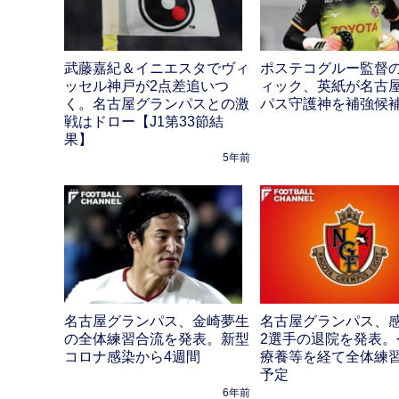
武藤嘉紀＆イニエスタでヴィ
ポステコグルー監督
ッセル神戸が2点差追いつ
ィック、英紙が名古
く。名古屋グランパスとの激
パス守護神を補強候
戦はドロー【J1第33節結
果】
5年前
名古屋グランパス、金崎夢生
名古屋グランパス、
の全体練習合流を発表。新型
2選手の退院を発表。
コロナ感染から4週間
療養等を経て全体練
予定
6年前