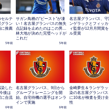
のセルテ
サガン鳥栖の”ビースト”が凄
名古屋グランパス、守
屋グラン
い！名古屋グランパスの無失
ンゲラックとフィッカ
補に推薦
点記録を止めたのはこの男…
ィ監督が12月月間賞
林大地が決めた完璧ヘッドが
ル受賞
これだ
5年前
5年前
感染した
名古屋グランパス、9日から
金崎夢生＆ランゲラッ
今後は
グループトレーニングを開
染の名古屋グランパス
習に合流
始。自宅待機の選手はオンラ
に10名が検査を受け
インで実施
性
6年前
6年前