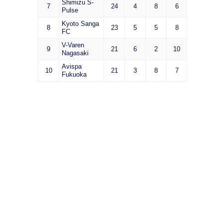
Shimizu S-
7
24
4
8
6
Pulse
Kyoto Sanga
8
23
5
5
8
FC
V-Varen
9
21
6
2
10
Nagasaki
Avispa
10
21
3
8
7
Fukuoka