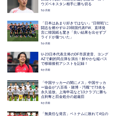
ウズベキスタン相手に勝ち切る
5か月前
「日本はあまり好きではない」“日韓戦”に
闘志を燃やすU-23韓国代表FW、直球発
言に韓国紙も驚き「良い結果を出せずプ
ライドが傷ついた」
5か月前
U-23日本代表主将のDF市原吏音、ヨング
AZで劇的同点弾を演出！鮮やかな縦パス
で移籍後初アシストを記録！
6か月前
「中国サッカーの闇にメス」中国サッカ
ー協会が“八百長・賭博・汚職”で73名を
永久追放。上海申花など13クラブに勝ち
点剥奪と罰金処分の超厳罰
6か月前
「無責任な発言」ベトナムに敗れて4位の