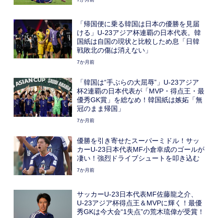
「帰国便に乗る韓国は日本の優勝を見届
ける」U-23アジア杯連覇の日本代表。韓
国紙は自国の現状と比較しため息「日韓
戦敗北の傷は消えない」
7か月前
「韓国は“手ぶらの大屈辱”」U-23アジア
杯2連覇の日本代表が「MVP・得点王・最
優秀GK賞」を総なめ！韓国紙は嫉妬「無
冠のまま帰国」
7か月前
優勝を引き寄せたスーパーミドル！サッ
カーU-23日本代表MF小倉幸成のゴールが
凄い！強烈ドライブシュートを叩き込む
7か月前
サッカーU-23日本代表MF佐藤龍之介、
U-23アジア杯得点王＆MVPに輝く！最優
秀GKは今大会“1失点”の荒木琉偉が受賞！