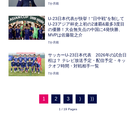
7か月前
U-23日本代表が快挙！“日中戦”を制して
U-23アジア杯史上初の2連覇&最多3度目
の優勝！大会無失点の中国に4発快勝、
MVPは佐藤龍之介
7か月前
サッカーU-23日本代表 2026年の試合日
程は？ テレビ放送予定・配信予定・キッ
クオフ時間・対戦相手一覧
7か月前
1
2
3
⟩
⟩⟩
1 / 19 Pages