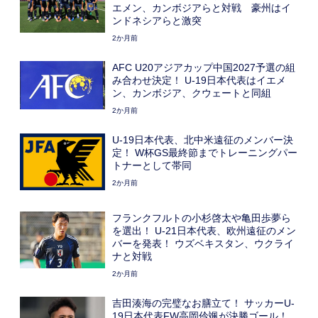
エメン、カンボジアらと対戦 豪州はイ
ンドネシアらと激突
2か月前
AFC U20アジアカップ中国2027予選の組
み合わせ決定！ U-19日本代表はイエメ
ン、カンボジア、クウェートと同組
2か月前
U-19日本代表、北中米遠征のメンバー決
定！ W杯GS最終節までトレーニングパー
トナーとして帯同
2か月前
フランクフルトの小杉啓太や⻲田歩夢ら
を選出！ U-21日本代表、欧州遠征のメン
バーを発表！ ウズベキスタン、ウクライ
ナと対戦
2か月前
吉田湊海の完璧なお膳立て！ サッカーU-
19日本代表FW高岡伶颯が決勝ゴール！