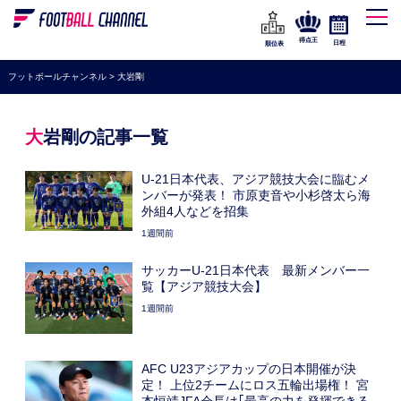
WEリーグ
なでしこジャパン
得点王
日程
順位表
海外サッカー
フットボールチャンネル
>
大岩剛
プレミアリーグ
ラ・リーガ
大岩剛の記事一覧
セリエA
U-21日本代表、アジア競技大会に臨むメ
ブンデスリーガ
ンバーが発表！ 市原吏音や小杉啓太ら海
外組4人などを招集
UEFA
1週間前
ナショナルチーム
サッカーU-21日本代表 最新メンバー一
覧【アジア競技大会】
高校サッカー
1週間前
動画
AFC U23アジアカップの日本開催が決
定！ 上位2チームにロス五輪出場権！ 宮
本恒靖JFA会⻑は｢最⾼の⼒を発揮できる