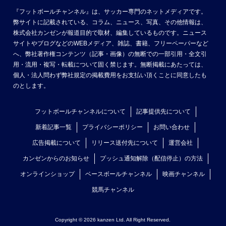
『フットボールチャンネル』は、サッカー専門のネットメディアです。
弊サイトに記載されている、コラム、ニュース、写真、その他情報は、
株式会社カンゼンが報道目的で取材、編集しているものです。ニュース
サイトやブログなどのWEBメディア、雑誌、書籍、フリーペーパーなど
へ、弊社著作権コンテンツ（記事・画像）の無断での一部引用・全文引
用・流用・複写・転載について固く禁じます。無断掲載にあたっては、
個人・法人問わず弊社規定の掲載費用をお支払い頂くことに同意したも
のとします。
フットボールチャンネルについて
記事提供先について
新着記事一覧
プライバシーポリシー
お問い合わせ
広告掲載について
リリース送付先について
運営会社
カンゼンからのお知らせ
プッシュ通知解除（配信停止）の方法
オンラインショップ
ベースボールチャンネル
映画チャンネル
競馬チャンネル
Copyright © 2026 kanzen Ltd. All Right Reserved.