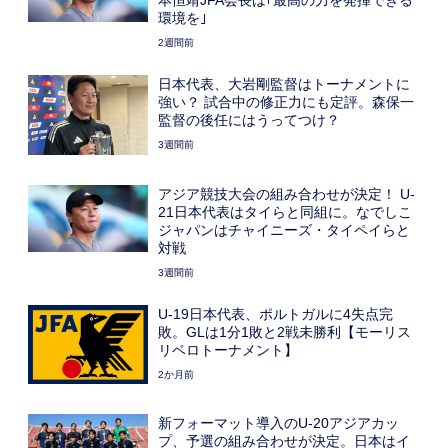
環境を｣
2週間前
日本代表、大岩剛監督はトーナメントに
強い？ 試合中の修正力にも定評。森保一
監督の後任にはうってつけ？
3週間前
アジア競技大会の組み合わせが決定！ U-
21日本代表はタイらと同組に。なでしこ
ジャパンはチャイニーズ・タイペイらと
対戦
3週間前
U-19日本代表、ポルトガルに4失点完
敗。GLは1分1敗と2戦未勝利【モーリス
リベロトーナメント】
2か月前
新フォーマット導入のU-20アジアカッ
プ、予選の組み合わせが決定。日本はイ