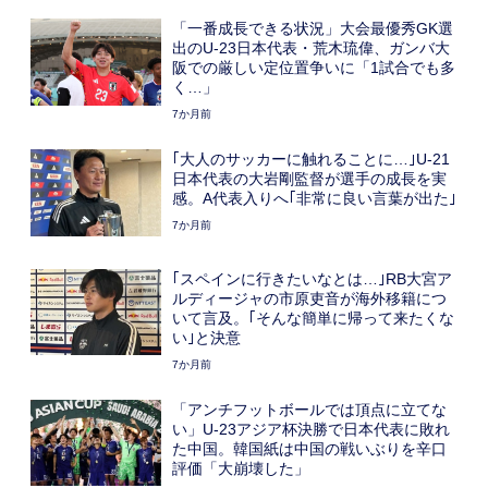
「一番成長できる状況」大会最優秀GK選
出のU-23日本代表・荒木琉偉、ガンバ大
阪での厳しい定位置争いに「1試合でも多
く…」
7か月前
｢大人のサッカーに触れることに…｣U-21
日本代表の大岩剛監督が選手の成長を実
感。A代表入りへ｢非常に良い言葉が出た｣
7か月前
｢スペインに行きたいなとは…｣RB大宮ア
ルディージャの市原吏音が海外移籍につ
いて言及。｢そんな簡単に帰って来たくな
い｣と決意
7か月前
「アンチフットボールでは頂点に立てな
い」U-23アジア杯決勝で日本代表に敗れ
た中国。韓国紙は中国の戦いぶりを辛口
評価「大崩壊した」