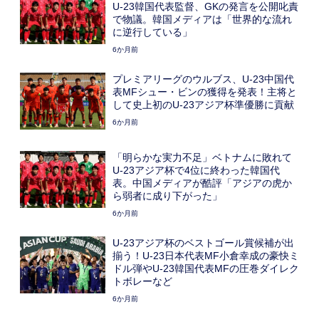
U-23韓国代表監督、GKの発言を公開叱責
で物議。韓国メディアは「世界的な流れ
に逆行している」
6か月前
プレミアリーグのウルブス、U-23中国代
表MFシュー・ビンの獲得を発表！主将と
して史上初のU-23アジア杯準優勝に貢献
6か月前
「明らかな実力不足」ベトナムに敗れて
U-23アジア杯で4位に終わった韓国代
表。中国メディアが酷評「アジアの虎か
ら弱者に成り下がった」
6か月前
U-23アジア杯のベストゴール賞候補が出
揃う！U-23日本代表MF小倉幸成の豪快ミ
ドル弾やU-23韓国代表MFの圧巻ダイレク
トボレーなど
6か月前