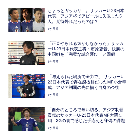
ちょっとガッカリ…。サッカーU-23日本
代表、アジア杯でアピールに失敗した5
人。期待外れだったのは？
7か月前
「正直やられる気がしなかった」サッカ
ーU-23日本代表主将・市原吏音、決勝の
中国戦を「完璧な試合運び」と回顧
7か月前
「与えられた場所で全力で」 サッカーU-
23日本代表で存在感抜群だったMF小倉幸
成、アジア制覇の先に描く自身の今後
7か月前
「自分のところで奪い切る」アジア制覇
貢献のサッカーU-23日本代表MF大関友
翔、3Gの裏で感じた手応えと守備の課題
7か月前