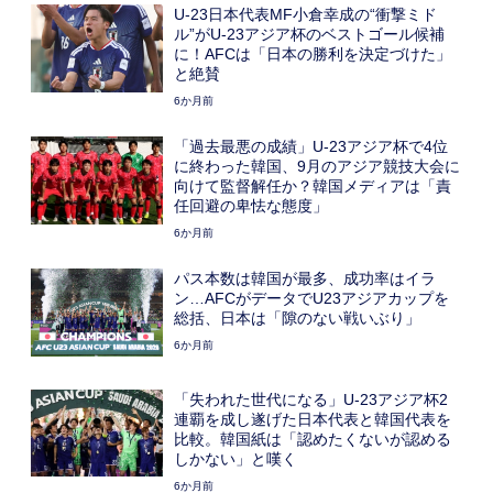
U-23日本代表MF小倉幸成の“衝撃ミド
ル”がU-23アジア杯のベストゴール候補
に！AFCは「日本の勝利を決定づけた」
と絶賛
6か月前
「過去最悪の成績」U-23アジア杯で4位
に終わった韓国、9月のアジア競技大会に
向けて監督解任か？韓国メディアは「責
任回避の卑怯な態度」
6か月前
パス本数は韓国が最多、成功率はイラ
ン…AFCがデータでU23アジアカップを
総括、日本は「隙のない戦いぶり」
6か月前
「失われた世代になる」U-23アジア杯2
連覇を成し遂げた日本代表と韓国代表を
比較。韓国紙は「認めたくないが認める
しかない」と嘆く
6か月前