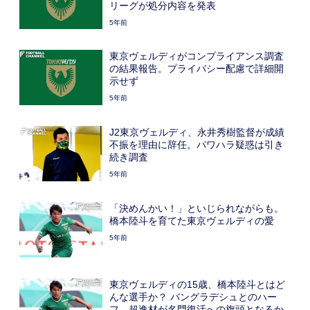
リーグが処分内容を発表
5年前
東京ヴェルディがコンプライアンス調査
の結果報告。プライバシー配慮で詳細開
示せず
5年前
J2東京ヴェルディ、永井秀樹監督が成績
不振を理由に辞任。パワハラ疑惑は引き
続き調査
5年前
「決めんかい！」といじられながらも。
橋本陸斗を育てた東京ヴェルディの愛
5年前
東京ヴェルディの15歳、橋本陸斗とはど
んな選手か？ バングラデシュとのハー
フ、超逸材が名門復活への旗頭となるか