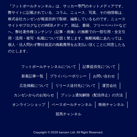
『フットボールチャンネル』は、サッカー専門のネットメディアです。
弊サイトに記載されている、コラム、ニュース、写真、その他情報は、
株式会社カンゼンが報道目的で取材、編集しているものです。ニュース
サイトやブログなどのWEBメディア、雑誌、書籍、フリーペーパーなど
へ、弊社著作権コンテンツ（記事・画像）の無断での一部引用・全文引
用・流用・複写・転載について固く禁じます。無断掲載にあたっては、
個人・法人問わず弊社規定の掲載費用をお支払い頂くことに同意したも
のとします。
フットボールチャンネルについて
記事提供先について
新着記事一覧
プライバシーポリシー
お問い合わせ
広告掲載について
リリース送付先について
運営会社
カンゼンからのお知らせ
プッシュ通知解除（配信停止）の方法
オンラインショップ
ベースボールチャンネル
映画チャンネル
競馬チャンネル
Copyright © 2026 kanzen Ltd. All Right Reserved.