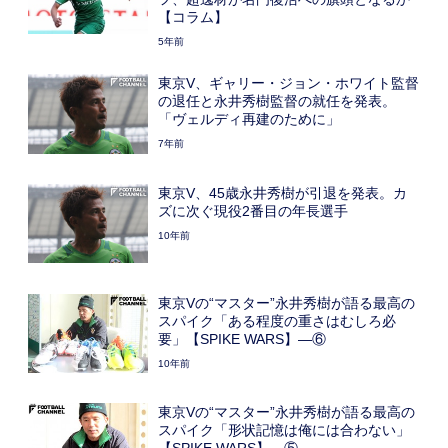
【コラム】
5年前
東京V、ギャリー・ジョン・ホワイト監督
の退任と永井秀樹監督の就任を発表。
「ヴェルディ再建のために」
7年前
東京V、45歳永井秀樹が引退を発表。カ
ズに次ぐ現役2番目の年長選手
10年前
東京Vの“マスター”永井秀樹が語る最高の
スパイク「ある程度の重さはむしろ必
要」【SPIKE WARS】―⑥
10年前
東京Vの“マスター”永井秀樹が語る最高の
スパイク「形状記憶は俺には合わない」