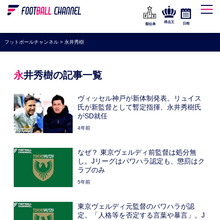
WEリーグ
なでしこジャパン
得点王
日程
順位表
海外サッカー
フットボールチャンネル
>
永井秀樹
プレミアリーグ
ラ・リーガ
永井秀樹の記事一覧
セリエA
ヴィッセル神戸が新体制発表。リュイス
ブンデスリーガ
氏が新監督として暫定指揮、永井秀樹氏
がSD就任
UEFA
4年前
ナショナルチーム
なぜ？ 東京ヴェルディ前監督は処分無
高校サッカー
し。Jリーグはパワハラ認定も、懲罰はク
ラブのみ
動画
5年前
東京ヴェルディ元監督のパワハラが認
定。「人格等を否定する言葉や暴言」。J