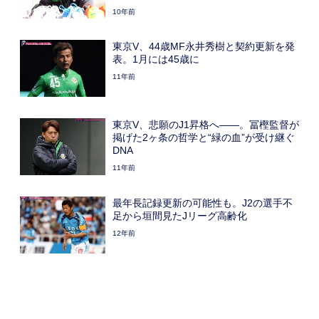
10年前
東京V、44歳MF永井秀樹と契約更新を発
表。1月には45歳に
11年前
東京V、悲願のJ1昇格へ――。冨樫監督が
掲げた2ヶ条の哲学と“緑の血”が受け継ぐ
DNA
11年前
最年長記録更新の可能性も。J2の選手不
足から垣間見たJリーグ高齢化
12年前