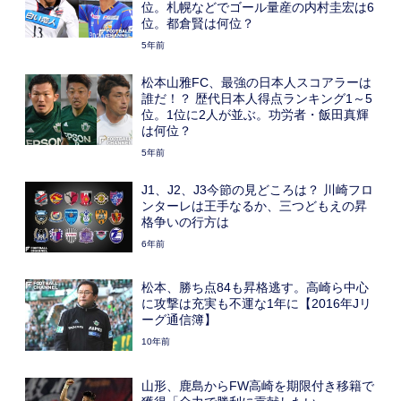
位。札幌などでゴール量産の内村圭宏は6
位。都倉賢は何位？
5年前
松本山雅FC、最強の日本人スコアラーは
誰だ！？ 歴代日本人得点ランキング1～5
位。1位に2人が並ぶ。功労者・飯田真輝
は何位？
5年前
J1、J2、J3今節の見どころは？ 川崎フロ
ンターレは王手なるか、三つどもえの昇
格争いの行方は
6年前
松本、勝ち点84も昇格逃す。高崎ら中心
に攻撃は充実も不運な1年に【2016年Jリ
ーグ通信簿】
10年前
山形、鹿島からFW高崎を期限付き移籍で