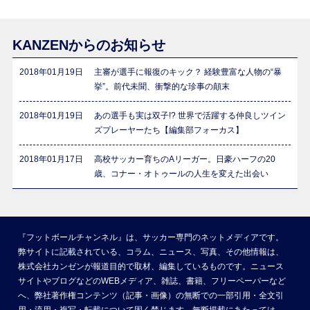
KANZENからのお知らせ
2018年01月19日
主審が選手に報復のキック？ 経験豊富な人物の“暴
挙”。前代未聞、衝撃的な珍事の顛末
2018年01月19日
あの選手も実は双子!? 世界で活躍する仲良しツイン
ズプレーヤーたち【編集部フォーカス】
2018年01月17日
高校サッカー育ちのAリーガー。日豪ハーフの20
歳、コナー・オトゥールの人生を変えた出会い
『フットボールチャンネル』は、サッカー専門のネットメディアです。
弊サイトに記載されている、コラム、ニュース、写真、その他情報は、
株式会社カンゼンが報道目的で取材、編集しているものです。ニュース
サイトやブログなどのWEBメディア、雑誌、書籍、フリーペーパーなど
へ、弊社著作権コンテンツ（記事・画像）の無断での一部引用・全文引