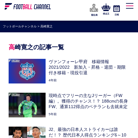
WEリーグ
なでしこジャパン
得点王
日程
順位表
海外サッカー
フットボールチャンネル
>
高崎寛之
プレミアリーグ
ラ・リーガ
高崎寛之の記事一覧
セリエA
ヴァンフォーレ甲府 移籍情報
ブンデスリーガ
2021/2022 新加入・昇格・退団・期限
付き移籍・現役引退
UEFA
4年前
ナショナルチーム
現時点でフリーの主なJリーガー（FW
高校サッカー
編）。獲得のチャンス！？ 188cmの長身
FW、通算112得点のベテランも去就未定
動画
5年前
J2、最強の日本人ストライカーは誰
だ！？ 歴代日本人得点ランキング6～10