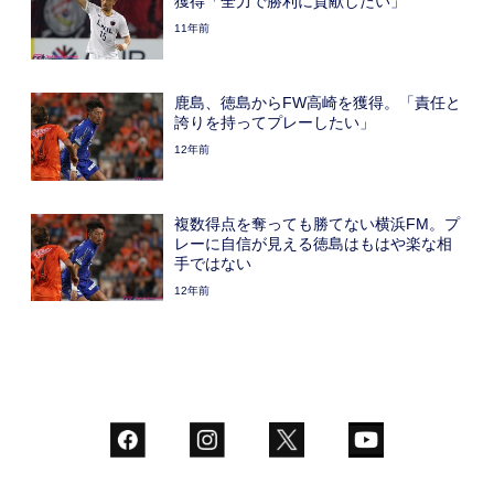
獲得「全力で勝利に貢献したい」
11年前
鹿島、徳島からFW高崎を獲得。「責任と
誇りを持ってプレーしたい」
12年前
複数得点を奪っても勝てない横浜FM。プ
レーに自信が見える徳島はもはや楽な相
手ではない
12年前