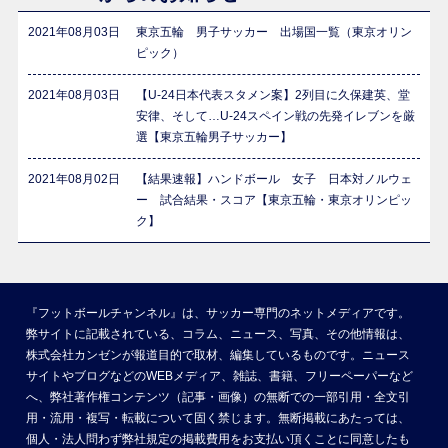
2021年08月03日
東京五輪 男子サッカー 出場国一覧（東京オリン
ピック）
2021年08月03日
【U-24日本代表スタメン案】2列目に久保建英、堂
安律、そして…U-24スペイン戦の先発イレブンを厳
選【東京五輪男子サッカー】
2021年08月02日
【結果速報】ハンドボール 女子 日本対ノルウェ
ー 試合結果・スコア【東京五輪・東京オリンピッ
ク】
『フットボールチャンネル』は、サッカー専門のネットメディアです。
弊サイトに記載されている、コラム、ニュース、写真、その他情報は、
株式会社カンゼンが報道目的で取材、編集しているものです。ニュース
サイトやブログなどのWEBメディア、雑誌、書籍、フリーペーパーなど
へ、弊社著作権コンテンツ（記事・画像）の無断での一部引用・全文引
用・流用・複写・転載について固く禁じます。無断掲載にあたっては、
個人・法人問わず弊社規定の掲載費用をお支払い頂くことに同意したも