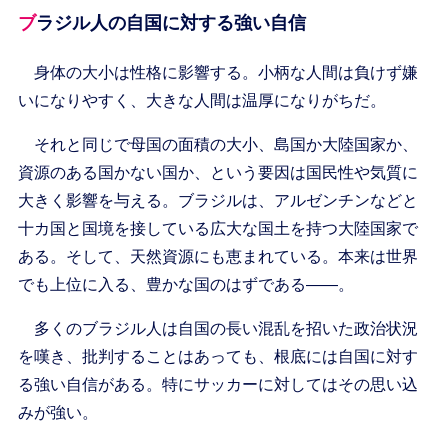
ブラジル人の自国に対する強い自信
身体の大小は性格に影響する。小柄な人間は負けず嫌
いになりやすく、大きな人間は温厚になりがちだ。
それと同じで母国の面積の大小、島国か大陸国家か、
資源のある国かない国か、という要因は国民性や気質に
大きく影響を与える。ブラジルは、アルゼンチンなどと
十カ国と国境を接している広大な国土を持つ大陸国家で
ある。そして、天然資源にも恵まれている。本来は世界
でも上位に入る、豊かな国のはずである――。
多くのブラジル人は自国の長い混乱を招いた政治状況
を嘆き、批判することはあっても、根底には自国に対す
る強い自信がある。特にサッカーに対してはその思い込
みが強い。