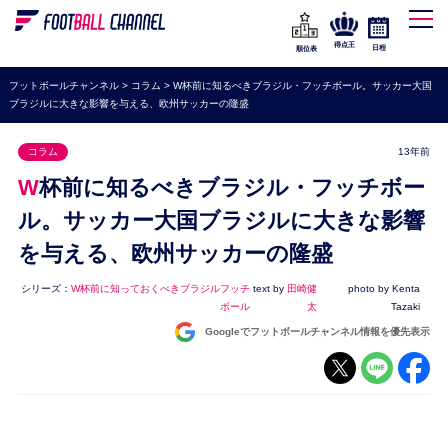
WEリーグ
なでしこジャパン
得点王
日程
順位表
海外サッカー
フットボールチャンネル
>
コラム
>
W杯前に知るべきブラジル・フッチボール。サッカー大国
ブラジルに大きな影響を与える、欧州サッカーの隆盛
プレミアリーグ
ラ・リーガ
コラム
13年前
セリエA
W杯前に知るべきブラジル・フッチボー
ブンデスリーガ
ル。サッカー大国ブラジルに大きな影響
を与える、欧州サッカーの隆盛
UEFA
ナショナルチーム
シリーズ：
W杯前に知っておくべきブラジルフッチ
text by
田崎健
photo by Kenta
ボール
太
Tazaki
高校サッカー
Googleでフットボールチャンネル情報を優先表示
動画