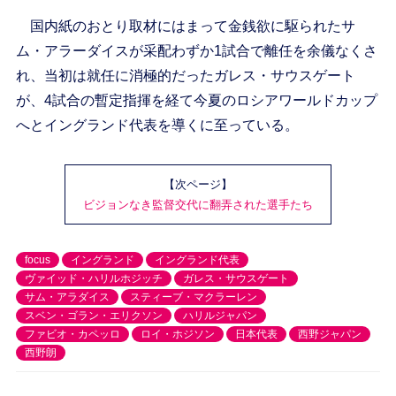
国内紙のおとり取材にはまって金銭欲に駆られたサ
ム・アラーダイスが采配わずか1試合で離任を余儀なくさ
れ、当初は就任に消極的だったガレス・サウスゲート
が、4試合の暫定指揮を経て今夏のロシアワールドカップ
へとイングランド代表を導くに至っている。
【次ページ】
ビジョンなき監督交代に翻弄された選手たち
focus
イングランド
イングランド代表
ヴァイッド・ハリルホジッチ
ガレス・サウスゲート
サム・アラダイス
スティーブ・マクラーレン
スベン・ゴラン・エリクソン
ハリルジャパン
ファビオ・カペッロ
ロイ・ホジソン
日本代表
西野ジャパン
西野朗