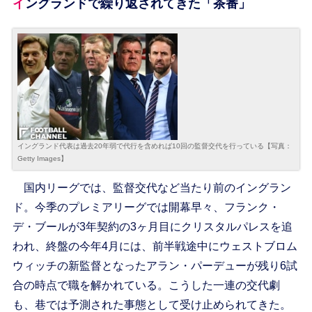
イングランドで繰り返されてきた「茶番」
イングランド代表は過去20年弱で代行を含めれば10回の監督交代を行っている【写真：
Getty Images】
国内リーグでは、監督交代など当たり前のイングラン
ド。今季のプレミアリーグでは開幕早々、フランク・
デ・ブールが3年契約の3ヶ月目にクリスタルパレスを追
われ、終盤の今年4月には、前半戦途中にウェストブロム
ウィッチの新監督となったアラン・パーデューが残り6試
合の時点で職を解かれている。こうした一連の交代劇
も、巷では予測された事態として受け止められてきた。