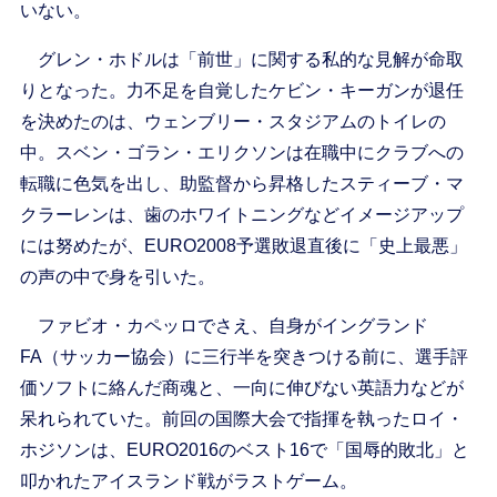
いない。
グレン・ホドルは「前世」に関する私的な見解が命取
りとなった。力不足を自覚したケビン・キーガンが退任
を決めたのは、ウェンブリー・スタジアムのトイレの
中。スベン・ゴラン・エリクソンは在職中にクラブへの
転職に色気を出し、助監督から昇格したスティーブ・マ
クラーレンは、歯のホワイトニングなどイメージアップ
には努めたが、EURO2008予選敗退直後に「史上最悪」
の声の中で身を引いた。
ファビオ・カペッロでさえ、自身がイングランド
FA（サッカー協会）に三行半を突きつける前に、選手評
価ソフトに絡んだ商魂と、一向に伸びない英語力などが
呆れられていた。前回の国際大会で指揮を執ったロイ・
ホジソンは、EURO2016のベスト16で「国辱的敗北」と
叩かれたアイスランド戦がラストゲーム。