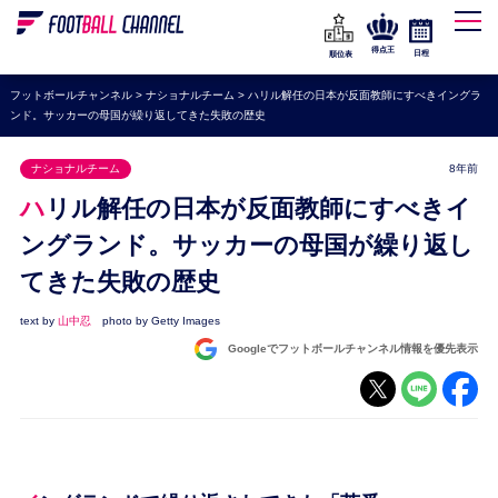
WEリーグ
なでしこジャパン
得点王
日程
順位表
海外サッカー
フットボールチャンネル
>
ナショナルチーム
>
ハリル解任の日本が反面教師にすべきイングラ
ンド。サッカーの母国が繰り返してきた失敗の歴史
プレミアリーグ
ラ・リーガ
ナショナルチーム
8年前
セリエA
ハリル解任の日本が反面教師にすべきイ
ブンデスリーガ
ングランド。サッカーの母国が繰り返し
てきた失敗の歴史
UEFA
ナショナルチーム
text by
山中忍
photo by Getty Images
Googleでフットボールチャンネル情報を優先表示
高校サッカー
動画