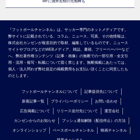
MFに酒井宏樹の元相棒も
『フットボールチャンネル』は、サッカー専門のネットメディアです。
弊サイトに記載されている、コラム、ニュース、写真、その他情報は、
株式会社カンゼンが報道目的で取材、編集しているものです。ニュース
サイトやブログなどのWEBメディア、雑誌、書籍、フリーペーパーなど
へ、弊社著作権コンテンツ（記事・画像）の無断での一部引用・全文引
用・流用・複写・転載について固く禁じます。無断掲載にあたっては、
個人・法人問わず弊社規定の掲載費用をお支払い頂くことに同意したも
のとします。
フットボールチャンネルについて
記事提供先について
新着記事一覧
プライバシーポリシー
お問い合わせ
広告掲載について
リリース送付先について
運営会社
カンゼンからのお知らせ
プッシュ通知解除（配信停止）の方法
オンラインショップ
ベースボールチャンネル
映画チャンネル