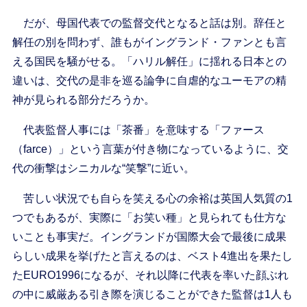
だが、母国代表での監督交代となると話は別。辞任と
解任の別を問わず、誰もがイングランド・ファンとも言
える国民を騒がせる。「ハリル解任」に揺れる日本との
違いは、交代の是非を巡る論争に自虐的なユーモアの精
神が見られる部分だろうか。
代表監督人事には「茶番」を意味する「ファース
（farce）」という言葉が付き物になっているように、交
代の衝撃はシニカルな“笑撃”に近い。
苦しい状況でも自らを笑える心の余裕は英国人気質の1
つでもあるが、実際に「お笑い種」と見られても仕方な
いことも事実だ。イングランドが国際大会で最後に成果
らしい成果を挙げたと言えるのは、ベスト4進出を果たし
たEURO1996になるが、それ以降に代表を率いた顔ぶれ
の中に威厳ある引き際を演じることができた監督は1人も