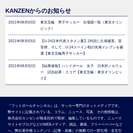
KANZENからのお知らせ
2021年08月03日
東京五輪 男子サッカー 出場国一覧（東京オリン
ピック）
2021年08月03日
【U-24日本代表スタメン案】2列目に久保建英、堂
安律、そして…U-24スペイン戦の先発イレブンを厳
選【東京五輪男子サッカー】
2021年08月02日
【結果速報】ハンドボール 女子 日本対ノルウェ
ー 試合結果・スコア【東京五輪・東京オリンピッ
ク】
『フットボールチャンネル』は、サッカー専門のネットメディアです。
弊サイトに記載されている、コラム、ニュース、写真、その他情報は、
株式会社カンゼンが報道目的で取材、編集しているものです。ニュース
サイトやブログなどのWEBメディア、雑誌、書籍、フリーペーパーなど
へ、弊社著作権コンテンツ（記事・画像）の無断での一部引用・全文引