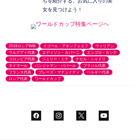
ちを紹介する。お気に入りの美
女を見つけよう！
ワールドカップ特集ページへ
2018ロシアW杯
イゴール・アキンフェエフ
ウィリアン
ウルグアイ代表
エディソン・カバーニ
エンゴロ・カンテ
コロンビア代表
ジェリー・ミナ
ナセル・シャドリ
ネイマール
バンジャマン・パバール
ブラジル代表
フランス代表
ブレーズ・マテュイディ
ベルギー代表
ロシア代表
ワールドカップ