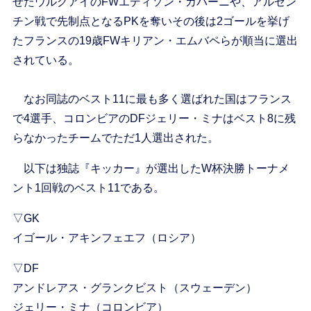
せたウルグアイのFWエディソン・カバーニや、アルゼン
チン戦で先制点となるPKを奪いその後は2ゴールを挙げ
たフランスの19歳FWキリアン・エムバペらが順当に選出
されている。
なお同誌のベスト11に最も多く選ばれた国はフランス
で4選手、コロンビアのDFジェリー・ミナはベスト8に残
らなかったチームでただ1人選出された。
以下は独誌『キッカー』が選出したW杯決勝トーナメ
ント1回戦のベスト11である。
▽GK
イゴール・アキンフェエフ（ロシア）
▽DF
アンドレアス・グランクビスト（スウェーデン）
ジェリー・ミナ（コロンビア）