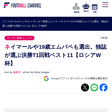
WEリーグ
なでしこジャパン
得点王
日程
順位表
海外サッカー
フットボールチャンネル
>
サッカー最新ニュース
>
ネイマールや19歳エムバペも選出。独誌が
選ぶ決勝T1回戦ベスト11【ロシアW杯】
プレミアリーグ
ラ・リーガ
サッカー最新ニュース
8年前
セリエA
ネイマールや19歳エムバペも選出。独誌
ブンデスリーガ
が選ぶ決勝T1回戦ベスト11【ロシアW
杯】
UEFA
ナショナルチーム
text by
編集部
photo by Getty Images
Googleでフットボールチャンネル情報を優先表示
高校サッカー
動画