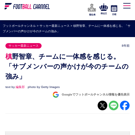
WEリーグ
なでしこジャパン
得点王
日程
順位表
海外サッカー
フットボールチャンネル
>
サッカー最新ニュース
>
槙野智章、チームに一体感を感じる。「サ
ブメンバーの声かけが今のチームの強み」
プレミアリーグ
ラ・リーガ
サッカー最新ニュース
8年前
セリエA
槙野智章、チームに一体感を感じる。
ブンデスリーガ
「サブメンバーの声かけが今のチームの
強み」
UEFA
ナショナルチーム
text by
編集部
photo by Getty Images
Googleでフットボールチャンネル情報を優先表示
高校サッカー
動画