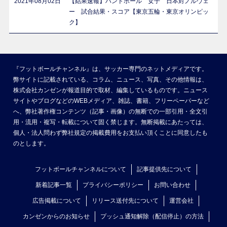
2021年08月02日
【結果速報】ハンドボール 女子 日本対ノルウェ
ー 試合結果・スコア【東京五輪・東京オリンピッ
ク】
『フットボールチャンネル』は、サッカー専門のネットメディアです。
弊サイトに記載されている、コラム、ニュース、写真、その他情報は、
株式会社カンゼンが報道目的で取材、編集しているものです。ニュース
サイトやブログなどのWEBメディア、雑誌、書籍、フリーペーパーなど
へ、弊社著作権コンテンツ（記事・画像）の無断での一部引用・全文引
用・流用・複写・転載について固く禁じます。無断掲載にあたっては、
個人・法人問わず弊社規定の掲載費用をお支払い頂くことに同意したも
のとします。
フットボールチャンネルについて
記事提供先について
新着記事一覧
プライバシーポリシー
お問い合わせ
広告掲載について
リリース送付先について
運営会社
カンゼンからのお知らせ
プッシュ通知解除（配信停止）の方法