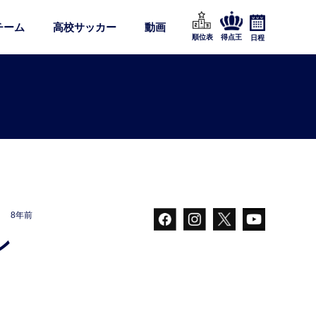
チーム
高校サッカー
動画
順位表
得点王
日程
8年前