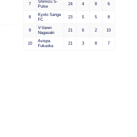
Shimizu S-
7
24
4
8
6
Pulse
Kyoto Sanga
8
23
5
5
8
FC
V-Varen
9
21
6
2
10
Nagasaki
Avispa
10
21
3
8
7
Fukuoka