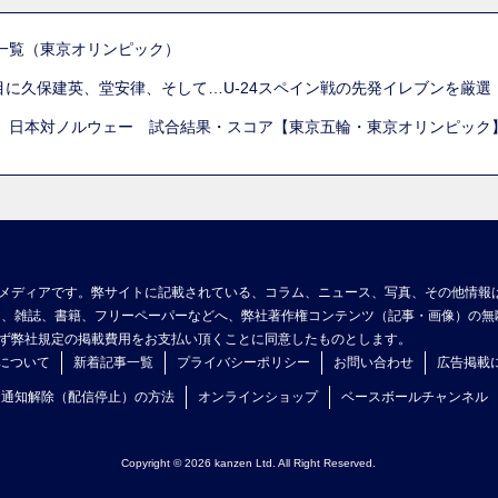
一覧（東京オリンピック）
列目に久保建英、堂安律、そして…U-24スペイン戦の先発イレブンを厳
 日本対ノルウェー 試合結果・スコア【東京五輪・東京オリンピック
メディアです。弊サイトに記載されている、コラム、ニュース、写真、その他情報
ア、雑誌、書籍、フリーペーパーなどへ、弊社著作権コンテンツ（記事・画像）の無
ず弊社規定の掲載費用をお支払い頂くことに同意したものとします。
について
新着記事一覧
プライバシーポリシー
お問い合わせ
広告掲載
ュ通知解除（配信停止）の方法
オンラインショップ
ベースボールチャンネル
Copyright © 2026 kanzen Ltd. All Right Reserved.