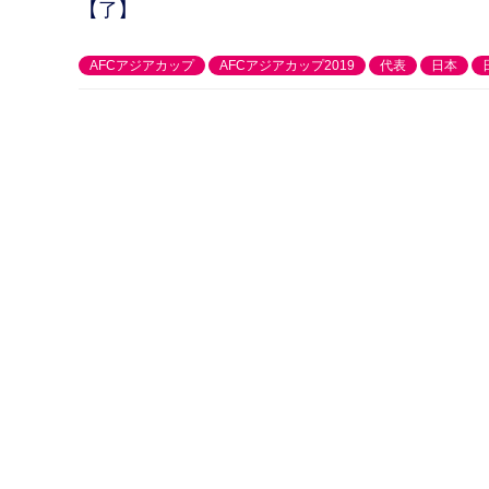
【了】
AFCアジアカップ
AFCアジアカップ2019
代表
日本