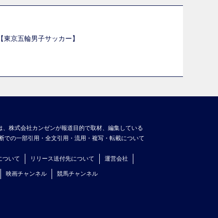
選【東京五輪男子サッカー】
】
は、株式会社カンゼンが報道目的で取材、編集している
断での一部引用・全文引用・流用・複写・転載について
について
リリース送付先について
運営会社
映画チャンネル
競馬チャンネル