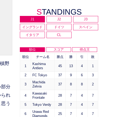
STANDINGS
J1
J2
J3
イングランド
ドイツ
スペイン
イタリア
CL
順位
スコア
得点王
順位
チーム名
勝点
勝
引
敗
F槙野
Kashima
1
45
13
4
1
Antlers
2
FC Tokyo
37
9
6
3
Machida
3
37
8
8
2
い部分
Zelvia
Kawasaki
いられ
4
28
7
4
7
Frontale
と思う
5
Tokyo Verdy
28
7
4
7
Urawa Red
6
25
7
4
7
Diamonds