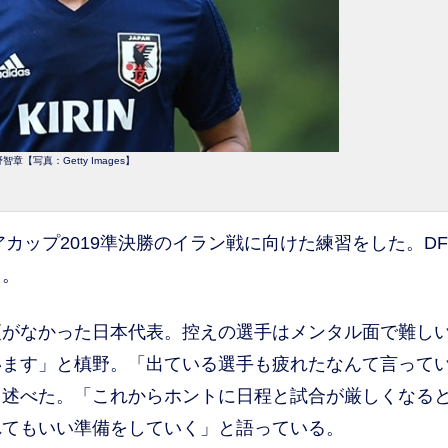
智章【写真：Getty Images】
アカップ2019準決勝のイラン戦に向けた練習をした。D
る。
がなかった日本代表。控えの選手はメンタル面で難し
います」と槙野。「出ている選手も疲れたなんて言って
と述べた。「これからホントに日程と試合が厳しくなる
れてもいい準備をしていく」と語っている。