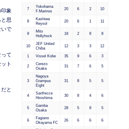
Yokohama
7
20
6
2
10
の印象
F.Marinos
Kashiwa
ると思
8
20
6
1
11
Reysol
ないで
Mito
9
18
2
8
8
Hollyhock
JEF United
10
12
3
3
12
Chiba
なって
1
Vissel Kobe
35
9
6
3
セット
Cerezo
2
31
7
6
5
Osaka
Nagoya
3
Grampus
31
8
5
5
Eight
とだと
Sanfrecce
4
30
8
4
6
Hiroshima
Gamba
5
28
5
8
5
Osaka
Fagiano
6
26
6
6
6
Okayama FC