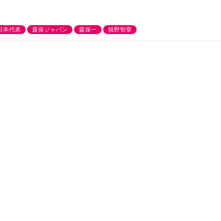
日本代表
森保ジャパン
森保一
槙野智章