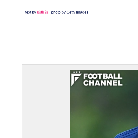
text by
編集部
photo by Getty Images