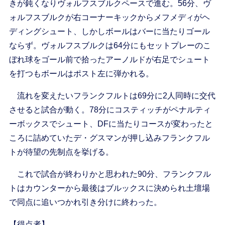
きが鈍くなりヴォルフスブルクペースで進む。56分、ヴ
ォルフスブルクが右コーナーキックからメフメディがヘ
ディングシュート、しかしボールはバーに当たりゴール
ならず。ヴォルフスブルクは64分にもセットプレーのこ
ぼれ球をゴール前で拾ったアーノルドが右足でシュート
を打つもボールはポスト左に弾かれる。
流れを変えたいフランクフルトは69分に2人同時に交代
させると試合が動く。78分にコスティッチがペナルティ
ーボックスでシュート、DFに当たりコースが変わったと
ころに詰めていたデ・グスマンが押し込みフランクフル
トが待望の先制点を挙げる。
これで試合が終わりかと思われた90分、フランクフル
トはカウンターから最後はブルックスに決められ土壇場
で同点に追いつかれ引き分けに終わった。
【得点者】