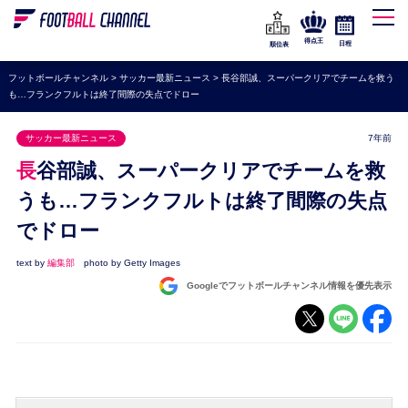
WEリーグ
なでしこジャパン
得点王
日程
順位表
海外サッカー
フットボールチャンネル
>
サッカー最新ニュース
>
長谷部誠、スーパークリアでチームを救う
も…フランクフルトは終了間際の失点でドロー
プレミアリーグ
ラ・リーガ
サッカー最新ニュース
7年前
セリエA
長谷部誠、スーパークリアでチームを救
ブンデスリーガ
うも…フランクフルトは終了間際の失点
でドロー
UEFA
ナショナルチーム
text by
編集部
photo by Getty Images
Googleでフットボールチャンネル情報を優先表示
高校サッカー
動画