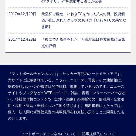
の“クオリティ”を凌駕する答えが必要
2017年12月29日
天皇杯で躍進、いわきFCを作った2人の男。投資価
値が見出されたクラブのあり方【いわきFCの果てな
き夢】
2017年12月28日
「彼にできる事をした」と現地紙は長友佑都に及第
点の評価
『フットボールチャンネル』は、サッカー専門のネットメディアです。
弊サイトに記載されている、コラム、ニュース、写真、その他情報は、
株式会社カンゼンが報道目的で取材、編集しているものです。ニュース
サイトやブログなどのWEBメディア、雑誌、書籍、フリーペーパーなど
へ、弊社著作権コンテンツ（記事・画像）の無断での一部引用・全文引
用・流用・複写・転載について固く禁じます。無断掲載にあたっては、
個人・法人問わず弊社規定の掲載費用をお支払い頂くことに同意したも
のとします。
フットボールチャンネルについて
記事提供先について